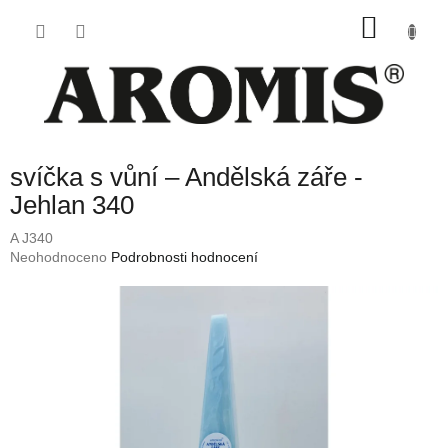
Přejít
NÁKU
na
obsah
KOŠÍK
svíčka s vůní – Andělská záře -
Jehlan 340
A J340
Průměrné
Neohodnoceno
Podrobnosti hodnocení
hodnocení
produktu
je
0,0
z
5
hvězdiček.