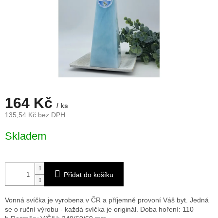
164 Kč
/ ks
135,54 Kč bez DPH
Měrná
Skladem
cena:
Přidat do košíku
Vonná svíčka je vyrobena v ČR a příjemně provoní Váš byt. Jedná
se o ruční výrobu - každá svíčka je originál. Doba hoření: 110