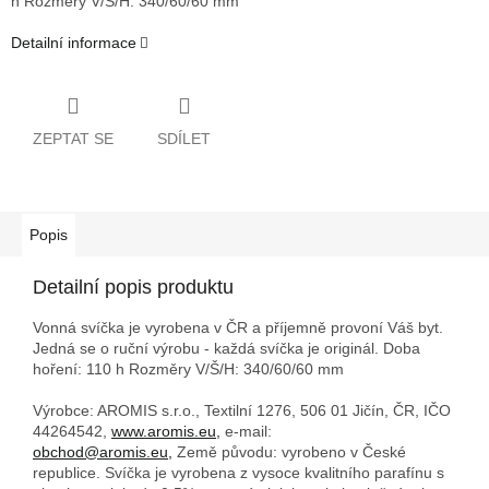
h
Rozměry V/Š/H: 340/60/60 mm
Detailní informace
ZEPTAT SE
SDÍLET
Popis
Detailní popis produktu
Vonná svíčka je vyrobena v ČR a příjemně provoní Váš byt.
Jedná se o ruční výrobu - každá svíčka je originál. Doba
hoření: 110 h
Rozměry V/Š/H: 340/60/60 mm
Výrobce: AROMIS s.r.o., Textilní 1276, 506 01 Jičín, ČR, IČO
44264542,
www.aromis.eu,
e-mail:
obchod@aromis.eu,
Země původu: vyrobeno v České
republice. Svíčka je vyrobena z vysoce kvalitního parafínu s