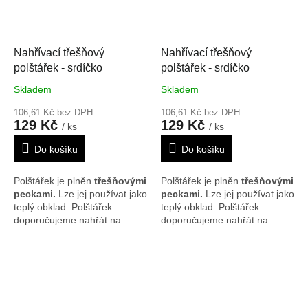
17 cm. Vzor se může na
20 cm. Vzor se může na
polštářcích nepatrně lišit.
polštářcích nepatrně lišit.
Nahřívací třešňový
Nahřívací třešňový
polštářek - srdíčko
polštářek - srdíčko
Skladem
Skladem
106,61 Kč bez DPH
106,61 Kč bez DPH
129 Kč
129 Kč
/ ks
/ ks
Do košíku
Do košíku
Polštářek je plněn
třešňovými
Polštářek je plněn
třešňovými
peckami.
Lze jej používat jako
peckami.
Lze jej používat jako
teplý obklad. Polštářek
teplý obklad. Polštářek
doporučujeme nahřát na
doporučujeme nahřát na
radiátorech, v mikrovlnné
radiátorech, v mikrovlnné
troubě nebo slunci. Je možné
troubě nebo slunci. Je možné
ho rovněž použít i jako
ho rovněž použít i jako
chladivý obklad, poté co byl
chladivý obklad, poté co byl
chlazen v lednici nebo
chlazen v lednici nebo
mrazáku. Rozměr je cca
mrazáku. Rozměr je cca