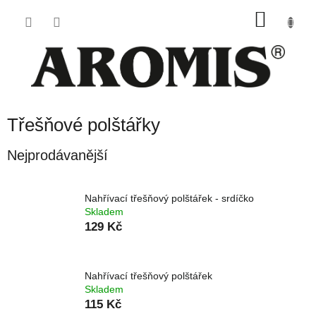
Přejít
NÁKU
na
obsah
KOŠÍK
Třešňové polštářky
Nejprodávanější
Nahřívací třešňový polštářek - srdíčko
Skladem
129 Kč
Nahřívací třešňový polštářek
Skladem
115 Kč