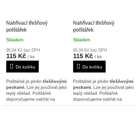
polštářcích nepatrně lišit.
polštářcích nepatrně lišit.
Nahřívací třešňový
Nahřívací třešňový
polštářek
polštářek
Skladem
Skladem
95,04 Kč bez DPH
95,04 Kč bez DPH
115 Kč
115 Kč
/ ks
/ ks
Do košíku
Do košíku
Polštářek je plněn
třešňovými
Polštářek je plněn
třešňovými
peckami.
Lze jej používat jako
peckami.
Lze jej používat jako
teplý obklad. Polštářek
teplý obklad. Polštářek
doporučujeme nahřát na
doporučujeme nahřát na
radiátorech, v mikrovlnné
radiátorech, v mikrovlnné
troubě nebo slunci. Je možné
troubě nebo slunci. Je možné
ho rovněž použít i jako
ho rovněž použít i jako
chladivý obklad, poté co byl
chladivý obklad, poté co byl
chlazen v lednici nebo
chlazen v lednici nebo
mrazáku. Rozměr je cca 17 x
mrazáku. Rozměr je cca 17 x