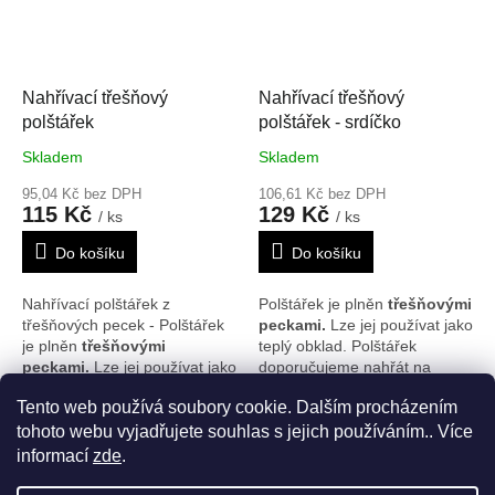
chlazen v lednici nebo
chlazen v lednici nebo
mrazáku. Rozměr je cca 17 x
mrazáku. Rozměr je cca 17 x
17 cm. Vzor se může na
17 cm. Vzor se může na
polštářcích nepatrně lišit.
polštářcích nepatrně lišit.
Nahřívací třešňový
Nahřívací třešňový
polštářek
polštářek - srdíčko
Skladem
Skladem
95,04 Kč bez DPH
106,61 Kč bez DPH
115 Kč
129 Kč
/ ks
/ ks
Do košíku
Do košíku
Nahřívací polštářek z
Polštářek je plněn
třešňovými
třešňových pecek - Polštářek
peckami.
Lze jej používat jako
je plněn
třešňovými
teplý obklad. Polštářek
peckami.
Lze jej používat jako
doporučujeme nahřát na
teplý obklad. Polštářek
radiátorech, v mikrovlnné
Tento web používá soubory cookie. Dalším procházením
doporučujeme nahřát na
troubě nebo slunci. Je možné
24
položek celkem
O
radiátorech, v mikrovlnné
ho rovněž použít i jako
tohoto webu vyjadřujete souhlas s jejich používáním.. Více
v
troubě nebo slunci. Je možné
chladivý obklad, poté co byl
informací
zde
.
l
Z
ho rovněž použít i jako
chlazen v lednici nebo
á
chladivý obklad, poté co byl
mrazáku. Rozměr je cca