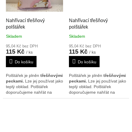
mrazáku. Rozměr je cca 17 x
mrazáku. Rozměr je cca 17 x
17 cm. Vzor se může na
17 cm. Vzor se může na
polštářcích nepatrně lišit.
polštářcích nepatrně lišit.
Nahřívací třešňový
Nahřívací třešňový
polštářek
polštářek
Skladem
Skladem
95,04 Kč bez DPH
95,04 Kč bez DPH
115 Kč
115 Kč
/ ks
/ ks
Do košíku
Do košíku
Polštářek je plněn
třešňovými
Polštářek je plněn
třešňovými
peckami.
Lze jej používat jako
peckami.
Lze jej používat jako
teplý obklad. Polštářek
teplý obklad. Polštářek
doporučujeme nahřát na
doporučujeme nahřát na
radiátorech, v mikrovlnné
radiátorech, v mikrovlnné
troubě nebo slunci. Je možné
troubě nebo slunci. Je možné
ho rovněž použít i jako
ho rovněž použít i jako
chladivý obklad, poté co byl
chladivý obklad, poté co byl
chlazen v lednici nebo
chlazen v lednici nebo
mrazáku. Rozměr je cca 17 x
mrazáku. Rozměr je cca 17 x
17 cm. Vzor se může na
17 cm. Vzor se může na