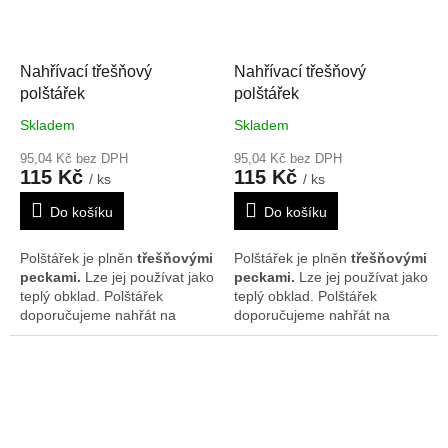
polštářcích nepatrně lišit.
polštářcích nepatrně lišit.
Nahřívací třešňový
Nahřívací třešňový
polštářek
polštářek
Skladem
Skladem
95,04 Kč bez DPH
95,04 Kč bez DPH
115 Kč
115 Kč
/ ks
/ ks
Do košíku
Do košíku
Polštářek je plněn
třešňovými
Polštářek je plněn
třešňovými
peckami.
Lze jej používat jako
peckami.
Lze jej používat jako
teplý obklad. Polštářek
teplý obklad. Polštářek
doporučujeme nahřát na
doporučujeme nahřát na
radiátorech, v mikrovlnné
radiátorech, v mikrovlnné
troubě nebo slunci. Je možné
troubě nebo slunci. Je možné
ho rovněž použít i jako
ho rovněž použít i jako
chladivý obklad, poté co byl
chladivý obklad, poté co byl
chlazen v lednici nebo
chlazen v lednici nebo
mrazáku. Rozměr je cca 17 x
mrazáku. Rozměr je cca 17 x
17 cm. Vzor se může na
17 cm. Vzor se může na