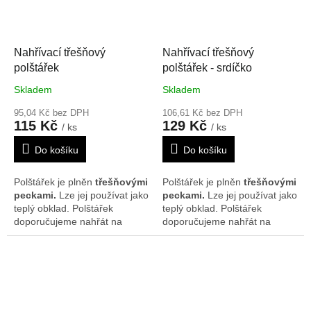
17 cm. Vzor se může na
17 cm. Vzor se může na
polštářcích nepatrně lišit.
polštářcích nepatrně lišit.
Nahřívací třešňový
Nahřívací třešňový
polštářek
polštářek - srdíčko
Skladem
Skladem
95,04 Kč bez DPH
106,61 Kč bez DPH
115 Kč
129 Kč
/ ks
/ ks
Do košíku
Do košíku
Polštářek je plněn
třešňovými
Polštářek je plněn
třešňovými
peckami.
Lze jej používat jako
peckami.
Lze jej používat jako
teplý obklad. Polštářek
teplý obklad. Polštářek
doporučujeme nahřát na
doporučujeme nahřát na
radiátorech, v mikrovlnné
radiátorech, v mikrovlnné
troubě nebo slunci. Je možné
troubě nebo slunci. Je možné
ho rovněž použít i jako
ho rovněž použít i jako
chladivý obklad, poté co byl
chladivý obklad, poté co byl
chlazen v lednici nebo
chlazen v lednici nebo
mrazáku. Rozměr je cca 17 x
mrazáku. Rozměr je cca 19 x