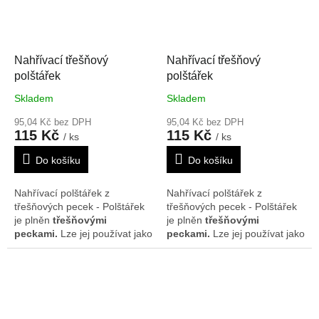
chlazen v lednici nebo
chlazen v lednici nebo
mrazáku. Rozměr je cca 17 x
mrazáku. Rozměr je cca 17 x
17 cm. Vzor se může na
17 cm. Vzor se může na
polštářcích nepatrně lišit.
polštářcích nepatrně lišit.
Nahřívací třešňový
Nahřívací třešňový
polštářek
polštářek
Skladem
Skladem
95,04 Kč bez DPH
95,04 Kč bez DPH
115 Kč
115 Kč
/ ks
/ ks
Do košíku
Do košíku
Nahřívací polštářek z
Nahřívací polštářek z
třešňových pecek - Polštářek
třešňových pecek - Polštářek
je plněn
třešňovými
je plněn
třešňovými
peckami.
Lze jej používat jako
peckami.
Lze jej používat jako
teplý obklad. Polštářek
teplý obklad. Polštářek
doporučujeme nahřát na
doporučujeme nahřát na
radiátorech, v mikrovlnné
radiátorech, v mikrovlnné
troubě nebo slunci. Je možné
troubě nebo slunci. Je možné
ho rovněž použít i jako
ho rovněž použít i jako
chladivý obklad, poté co byl
chladivý obklad, poté co byl