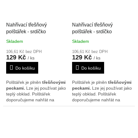
19*20 cm. Vzor se může na
19*20 cm. Vzor se může na
polštářcích nepatrně lišit.
polštářcích nepatrně lišit.
Nahřívací třešňový
Nahřívací třešňový
polštářek - srdíčko
polštářek - srdíčko
Skladem
Skladem
106,61 Kč bez DPH
106,61 Kč bez DPH
129 Kč
129 Kč
/ ks
/ ks
Do košíku
Do košíku
Polštářek je plněn
třešňovými
Polštářek je plněn
třešňovými
peckami.
Lze jej používat jako
peckami.
Lze jej používat jako
teplý obklad. Polštářek
teplý obklad. Polštářek
doporučujeme nahřát na
doporučujeme nahřát na
radiátorech, v mikrovlnné
radiátorech, v mikrovlnné
troubě nebo slunci. Je možné
troubě nebo slunci. Je možné
ho rovněž použít i jako
ho rovněž použít i jako
chladivý obklad, poté co byl
chladivý obklad, poté co byl
chlazen v lednici nebo
chlazen v lednici nebo
mrazáku. Rozměr je cca
mrazáku. Rozměr je cca