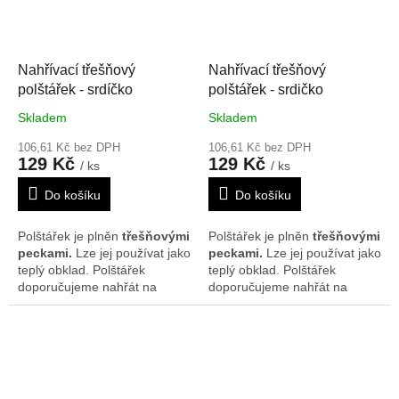
19*20 cm. Vzor se může na
19*20 cm. Vzor se může na
polštářcích nepatrně lišit.
polštářcích nepatrně lišit.
Nahřívací třešňový
Nahřívací třešňový
polštářek - srdíčko
polštářek - srdičko
Skladem
Skladem
106,61 Kč bez DPH
106,61 Kč bez DPH
129 Kč
129 Kč
/ ks
/ ks
Do košíku
Do košíku
Polštářek je plněn
třešňovými
Polštářek je plněn
třešňovými
peckami.
Lze jej používat jako
peckami.
Lze jej používat jako
teplý obklad. Polštářek
teplý obklad. Polštářek
doporučujeme nahřát na
doporučujeme nahřát na
radiátorech, v mikrovlnné
radiátorech, v mikrovlnné
troubě nebo slunci. Je možné
troubě nebo slunci. Je možné
ho rovněž použít i jako
ho rovněž použít i jako
chladivý obklad, poté co byl
chladivý obklad, poté co byl
chlazen v lednici nebo
chlazen v lednici nebo
mrazáku. Rozměr je cca
mrazáku. Rozměr je cca