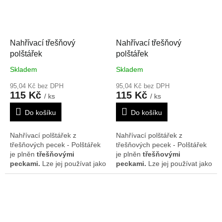
chlazen v lednici nebo
chlazen v lednici nebo
mrazáku. Rozměr je cca 17 x
mrazáku. Rozměr je cca 17 x
17 cm. Vzor se může na
17 cm. Vzor se může na
polštářcích nepatrně lišit.
polštářcích nepatrně lišit.
Nahřívací třešňový
Nahřívací třešňový
polštářek
polštářek
Skladem
Skladem
95,04 Kč bez DPH
95,04 Kč bez DPH
115 Kč
115 Kč
/ ks
/ ks
Do košíku
Do košíku
Nahřívací polštářek z
Nahřívací polštářek z
třešňových pecek - Polštářek
třešňových pecek - Polštářek
je plněn
třešňovými
je plněn
třešňovými
peckami.
Lze jej používat jako
peckami.
Lze jej používat jako
teplý obklad. Polštářek
teplý obklad. Polštářek
doporučujeme nahřát na
doporučujeme nahřát na
radiátorech, v mikrovlnné
radiátorech, v mikrovlnné
troubě nebo slunci. Je možné
troubě nebo slunci. Je možné
ho rovněž použít i jako
ho rovněž použít i jako
chladivý obklad, poté co byl
chladivý obklad, poté co byl