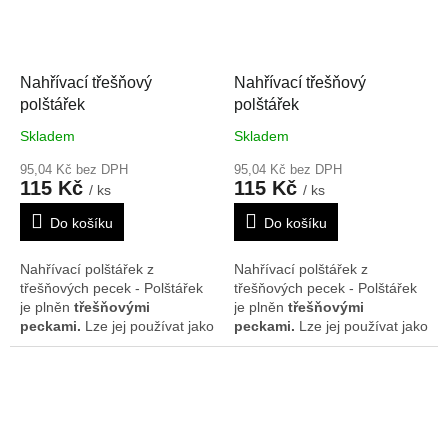
19*20 cm. Vzor se může na
19*20 cm. Vzor se může na
polštářcích nepatrně lišit.
polštářcích nepatrně lišit.
Nahřívací třešňový
Nahřívací třešňový
polštářek
polštářek
Skladem
Skladem
95,04 Kč bez DPH
95,04 Kč bez DPH
115 Kč
115 Kč
/ ks
/ ks
Do košíku
Do košíku
Nahřívací polštářek z
Nahřívací polštářek z
třešňových pecek - Polštářek
třešňových pecek - Polštářek
je plněn
třešňovými
je plněn
třešňovými
peckami.
Lze jej používat jako
peckami.
Lze jej používat jako
teplý obklad. Polštářek
teplý obklad. Polštářek
doporučujeme nahřát na
doporučujeme nahřát na
radiátorech, v mikrovlnné
radiátorech, v mikrovlnné
troubě nebo slunci. Je možné
troubě nebo slunci. Je možné
ho rovněž použít i jako
ho rovněž použít i jako
chladivý obklad, poté co byl
chladivý obklad, poté co byl