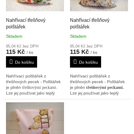
p
r
o
d
Nahřívací třešňový
Nahřívací třešňový
u
polštářek
polštářek
k
Skladem
Skladem
t
ů
95,04 Kč bez DPH
95,04 Kč bez DPH
115 Kč
115 Kč
/ ks
/ ks
Do košíku
Do košíku
Nahřívací polštářek z
Nahřívací polštářek z
třešňových pecek - Polštářek
třešňových pecek - Polštářek
je plněn
.
je plněn
třešňovými peckami
třešňovými peckami.
Lze jej používat jako teplý
Lze jej používat jako teplý
obklad. Polštářek
obklad. Polštářek
doporučujeme nahřát na
doporučujeme nahřát na
radiátorech, v mikrovlnné
radiátorech, v mikrovlnné
troubě nebo slunci. Je možné
troubě nebo slunci. Je možné
ho rovněž použít i jako
ho rovněž použít i jako
chladivý obklad, poté co byl
chladivý obklad, poté co byl
chlazen v lednici nebo
chlazen v lednici nebo