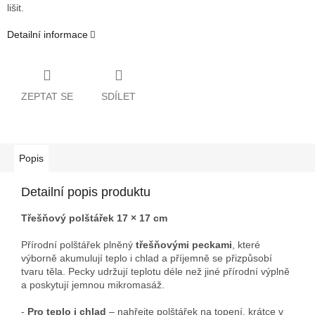
lišit.
Detailní informace
ZEPTAT SE
SDÍLET
Popis
Detailní popis produktu
Třešňový polštářek 17 × 17 cm
Přírodní polštářek plněný
třešňovými peckami
, které
výborně akumulují teplo i chlad a příjemně se přizpůsobí
tvaru těla. Pecky udržují teplotu déle než jiné přírodní výplně
a poskytují jemnou mikromasáž.
-
Pro teplo i chlad
– nahřejte polštářek na topení, krátce v