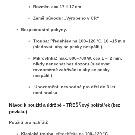
Rozměr: cca 17 × 17 cm
Země původu: „Vyrobeno v ČR“
Bezpečnostní pokyny:
Trouba: Předehřev na 100–120 °C, 10 –15 min
(sledovat, aby se pecky nespálili)
Mikrovlnka: max. 600–700 W, cca 1 – 2 min,
nikdy nenechat bez dozoru (sledovat
rovnoměrné zahřívání a aby se pecky
nespálili)
Upozornění: nevhodné pro děti do 3 let,
není hračka
Návod k použití a údržbě – TŘEŠŇový polštářek (bez
povlaku)
Použití pro nahřátí:
Klasická trouba
: předehřejte na
100–120 °C
,