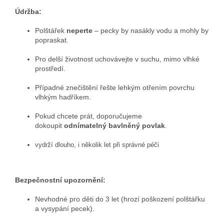
Údržba:
Polštářek
neperte
– pecky by nasákly vodu a mohly by
popraskat.
Pro delší životnost uchovávejte v suchu, mimo vlhké
prostředí.
Případné znečištění řešte lehkým otřením povrchu
vlhkým hadříkem.
Pokud chcete prát, doporučujeme
dokoupit
odnímatelný bavlněný povlak
.
vydrží dlouho, i několik let při správné péči
Bezpečnostní upozornění:
Nevhodné pro děti do 3 let (hrozí poškození polštářku
a vysypání pecek).