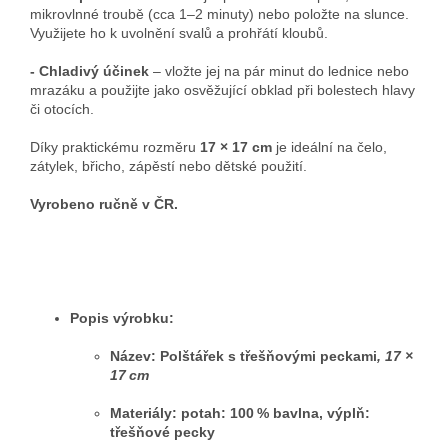
mikrovlnné troubě (cca 1–2 minuty) nebo položte na slunce.
Využijete ho k uvolnění svalů a prohřátí kloubů.
- Chladivý účinek
– vložte jej na pár minut do lednice nebo
mrazáku a použijte jako osvěžující obklad při bolestech hlavy
či otocích.
Díky praktickému rozměru
17 × 17 cm
je ideální na čelo,
zátylek, břicho, zápěstí nebo dětské použití.
Vyrobeno ručně v ČR.
Popis výrobku:
Název:
Polštářek s třešňovými peckami
, 17 ×
17 cm
Materiály: potah: 100 % bavlna, výplň:
třešňové pecky