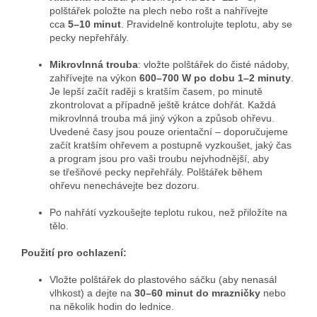
polštářek položte na plech nebo rošt a nahřívejte
cca
5–10 minut
. Pravidelně kontrolujte teplotu, aby se
pecky nepřehřály.
Mikrovlnná trouba
: vložte polštářek do čisté nádoby,
zahřívejte na výkon
600–700 W po dobu 1–2 minuty
.
Je lepší začít raději s kratším časem, po minutě
zkontrolovat a případně ještě krátce dohřát. Každá
mikrovlnná trouba má jiný výkon a způsob ohřevu.
Uvedené časy jsou pouze orientační – doporučujeme
začít kratším ohřevem a postupně vyzkoušet, jaký čas
a program jsou pro vaši troubu nejvhodnější, aby
se třešňové pecky nepřehřály. Polštářek během
ohřevu nenechávejte bez dozoru.
Po nahřátí vyzkoušejte teplotu rukou, než přiložíte na
tělo.
Použití pro ochlazení:
Vložte polštářek do plastového sáčku (aby nenasál
vlhkost) a dejte na
30–60 minut do mrazničky
nebo
na několik hodin do lednice.