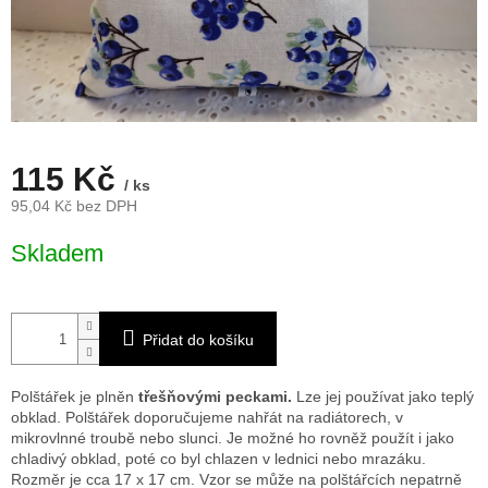
115 Kč
/ ks
95,04 Kč bez DPH
Měrná
Skladem
cena:
Přidat do košíku
Polštářek je plněn
třešňovými peckami.
Lze jej používat jako teplý
obklad. Polštářek doporučujeme nahřát na radiátorech, v
mikrovlnné troubě nebo slunci. Je možné ho rovněž použít i jako
chladivý obklad, poté co byl chlazen v lednici nebo mrazáku.
Rozměr je cca 17 x 17 cm. Vzor se může na polštářcích nepatrně