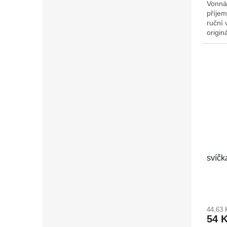
Vonná
příjem
ruční 
origin
Š/H: 9
na ad
svíčk
44,63
54 