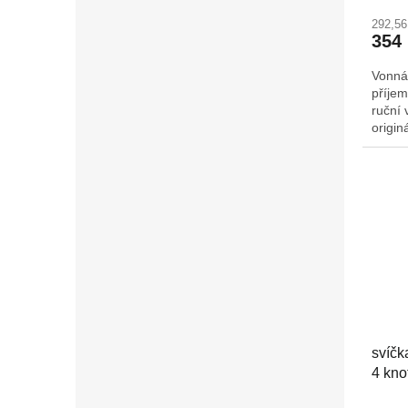
292,5
354
Vonná
příjem
ruční 
origin
Š/H: 
svíčk
4 kno