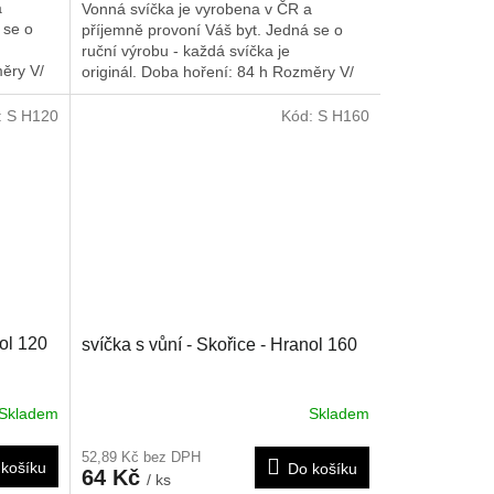
a
Vonná svíčka je vyrobena v ČR a
 se o
příjemně provoní Váš byt. Jedná se o
ruční výrobu - každá svíčka je
ěry V/
originál. Doba hoření: 84 h
Rozměry V/
Š/H: 125/80 mm
:
S H120
Kód:
S H160
nol 120
svíčka s vůní - Skořice - Hranol 160
Skladem
Skladem
52,89 Kč bez DPH
košíku
Do košíku
64 Kč
/ ks