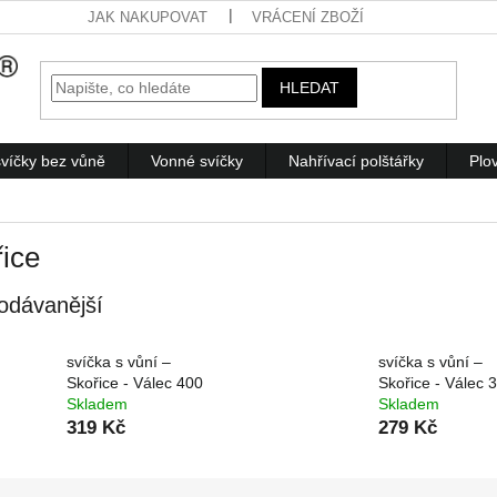
JAK NAKUPOVAT
VRÁCENÍ ZBOŽÍ
HLEDAT
víčky bez vůně
Vonné svíčky
Nahřívací polštářky
Plo
ice
odávanější
svíčka s vůní –
svíčka s vůní –
Skořice - Válec 400
Skořice - Válec 
Skladem
Skladem
319 Kč
279 Kč