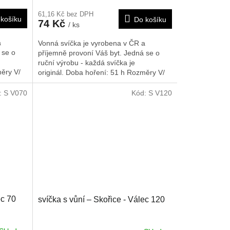
61,16 Kč bez DPH
košíku
Do košíku
74 Kč
/ ks
a
Vonná svíčka je vyrobena v ČR a
 se o
příjemně provoní Váš byt. Jedná se o
ruční výrobu - každá svíčka je
ěry V/
originál. Doba hoření: 51 h
Rozměry V/
Š/H: 75/75/75 mm
:
S V070
Kód:
S V120
ec 70
svíčka s vůní – Skořice - Válec 120