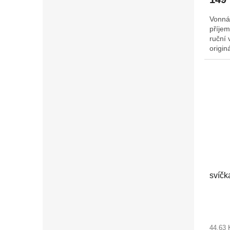
Vonná
příjem
ruční 
origin
Š/H: 
svíčk
44,63