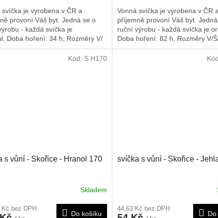
 svíčka je vyrobena v ČR a
Vonná svíčka je vyrobena v ČR 
ně provoní Váš byt. Jedná se o
příjemně provoní Váš byt. Jedná
výrobu - každá svíčka je
ruční výrobu - každá svíčka je ori
ál. Doba hoření: 34 h,
Rozměry V/
Doba hoření: 82 h,
Rozměry V/Š
110/45/45 mm
120/75/75 mm
Kód:
S H170
Kó
a s vůní - Skořice - Hranol 170
svíčka s vůní - Skořice - Jeh
Skladem
4 Kč bez DPH
44,63 Kč bez DPH
Do košíku
Do 
 Kč
54 Kč