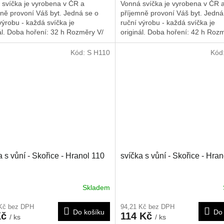
 svíčka je vyrobena v ČR a
Vonná svíčka je vyrobena v ČR 
ně provoní Váš byt. Jedná se o
příjemně provoní Váš byt. Jedná
výrobu - každá svíčka je
ruční výrobu - každá svíčka je
ál. Doba hoření: 32 h
Rozměry V/
originál. Doba hoření: 42 h
Rozm
0/55 mm, tato svíčka je vhodná i
Š/H: 140/55 mm
ventní věnec
Kód:
S H110
Kód
a s vůní - Skořice - Hranol 110
svíčka s vůní - Skořice - Hra
Skladem
 Kč bez DPH
94,21 Kč bez DPH
Do košíku
Do 
Kč
114 Kč
/ ks
/ ks