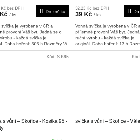
6 Kč bez DPH
32,23 Kč bez DPH
Do košíku
Do 
 Kč
39 Kč
/ ks
/ ks
 svíčka je vyrobena v ČR a
Vonná svíčka je vyrobena v ČR 
ně provoní Váš byt. Jedná se o
příjemně provoní Váš byt. Jedná
výrobu - každá svíčka je
ruční výrobu - každá svíčka je
ál. Doba hoření: 303 h
Rozměry V/
originál. Doba hoření: 13 h
Rozm
450/120/120 mm
Š/H: 45/45/45 mm
Kód:
S K95
Kód
a s vůní – Skořice - Kostka 95 -
svíčka s vůní – Skořice - Vál
ty