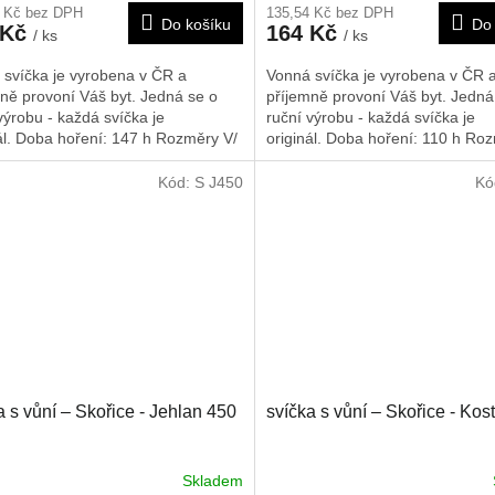
7 Kč bez DPH
135,54 Kč bez DPH
Do košíku
Do 
 Kč
164 Kč
/ ks
/ ks
 svíčka je vyrobena v ČR a
Vonná svíčka je vyrobena v ČR 
ně provoní Váš byt. Jedná se o
příjemně provoní Váš byt. Jedná
výrobu - každá svíčka je
ruční výrobu - každá svíčka je
ál. Doba hoření: 147 h
Rozměry V/
originál. Doba hoření: 110 h
Roz
300/90/90 mm
Š/H: 340/60/60 mm
Kód:
S J450
Kó
a s vůní – Skořice - Jehlan 450
svíčka s vůní – Skořice - Kos
Skladem