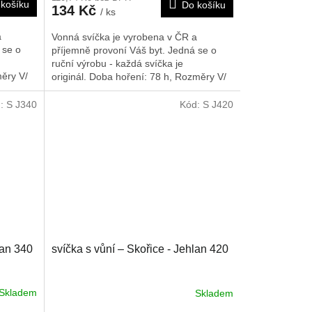
košíku
Do košíku
134 Kč
/ ks
a
Vonná svíčka je vyrobena v ČR a
 se o
příjemně provoní Váš byt. Jedná se o
ruční výrobu - každá svíčka je
ěry V/
originál. Doba hoření: 78 h,
Rozměry V/
Š/H: 260/55/55 mm
d:
S J340
Kód:
S J420
lan 340
svíčka s vůní – Skořice - Jehlan 420
Skladem
Skladem