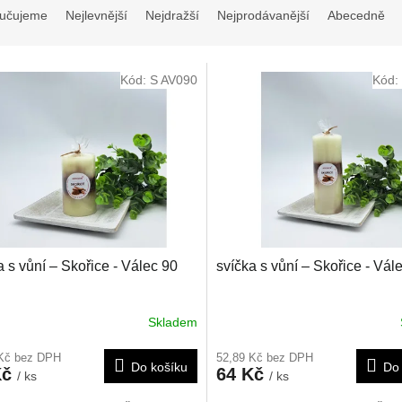
učujeme
Nejlevnější
Nejdražší
Nejprodávanější
Abecedně
Kód:
S AV090
Kód:
a s vůní – Skořice - Válec 90
svíčka s vůní – Skořice - Vál
Skladem
 Kč bez DPH
52,89 Kč bez DPH
Do košíku
Do 
Kč
64 Kč
/ ks
/ ks