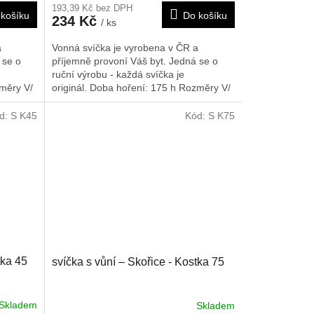
193,39 Kč bez DPH
košíku
Do košíku
234 Kč
/ ks
a
Vonná svíčka je vyrobena v ČR a
 se o
příjemně provoní Váš byt. Jedná se o
ruční výrobu - každá svíčka je
měry V/
originál. Doba hoření: 175 h
Rozměry V/
Š/H: 420/80/80 mm
d:
S K45
Kód:
S K75
tka 45
svíčka s vůní – Skořice - Kostka 75
Skladem
Skladem