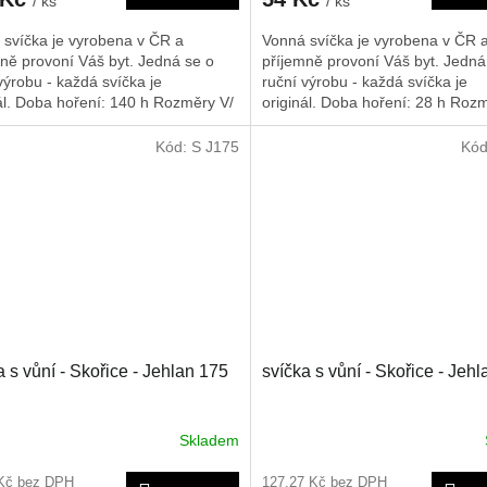
/ ks
/ ks
 svíčka je vyrobena v ČR a
Vonná svíčka je vyrobena v ČR 
ně provoní Váš byt. Jedná se o
příjemně provoní Váš byt. Jedná
výrobu - každá svíčka je
ruční výrobu - každá svíčka je
ál. Doba hoření: 140 h
Rozměry V/
originál. Doba hoření: 28 h
Rozm
170/75/75 mm
Š/H: 110/65/65 mm
Kód:
S J175
Kó
a s vůní - Skořice - Jehlan 175
svíčka s vůní - Skořice - Jeh
Skladem
 Kč bez DPH
127,27 Kč bez DPH