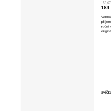
152,0
184
Vonná
příjem
ruční 
origin
Š/H: 
svíčk