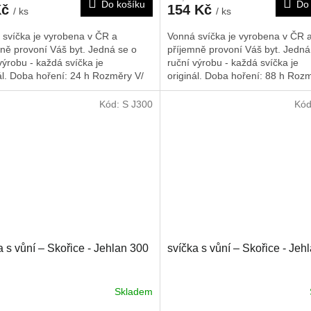
Do košíku
Do 
Kč
154 Kč
/ ks
/ ks
 svíčka je vyrobena v ČR a
Vonná svíčka je vyrobena v ČR 
ně provoní Váš byt. Jedná se o
příjemně provoní Váš byt. Jedná
výrobu - každá svíčka je
ruční výrobu - každá svíčka je
ál. Doba hoření: 24 h
Rozměry V/
originál. Doba hoření: 88 h
Rozm
175/40/40 mm
Š/H: 200/90/90 mm
Kód:
S J300
Kó
a s vůní – Skořice - Jehlan 300
svíčka s vůní – Skořice - Jeh
Skladem