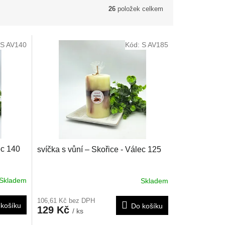
26
položek celkem
S AV140
Kód:
S AV185
ec 140
svíčka s vůní – Skořice - Válec 125
Skladem
Skladem
106,61 Kč bez DPH
košíku
Do košíku
129 Kč
/ ks