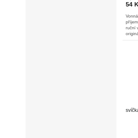
54 
Vonná
příjem
ruční 
origin
Š/H: 
svíčk