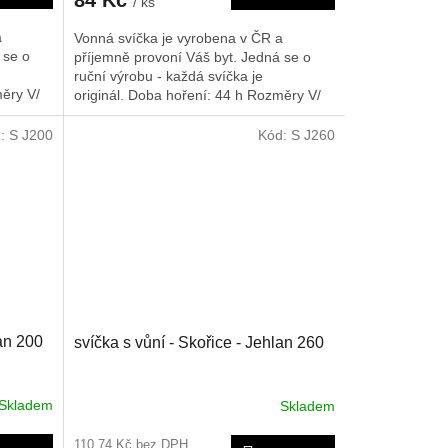
/ ks
a
Vonná svíčka je vyrobena v ČR a
 se o
příjemně provoní Váš byt. Jedná se o
ruční výrobu - každá svíčka je
ěry V/
originál. Doba hoření: 44 h
Rozměry V/
Š/H: 165/70/70 mm
d:
S J200
Kód:
S J260
lan 200
svíčka s vůní - Skořice - Jehlan 260
Skladem
Skladem
110,74 Kč bez DPH