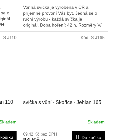
a
Vonná svíčka je vyrobena v ČR a
 se o
příjemně provoní Váš byt. Jedná se o
ginál.
ruční výrobu - každá svíčka je
/H:
originál. Doba hoření: 42 h,
Rozměry V/
Š/H: 160/45/45 mm
d:
S J110
Kód:
S J165
lan 110
svíčka s vůní - Skořice - Jehlan 165
Skladem
Skladem
69,42 Kč bez DPH
košíku
Do košíku
84 Kč