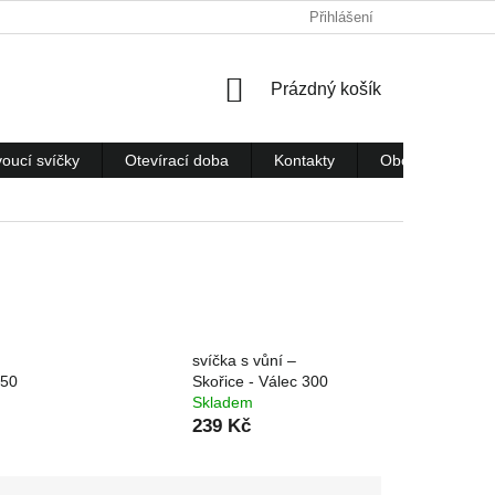
Přihlášení
NÁKUPNÍ
Prázdný košík
KOŠÍK
voucí svíčky
Otevírací doba
Kontakty
Obchodní podm
svíčka s vůní –
350
Skořice - Válec 300
Skladem
239 Kč