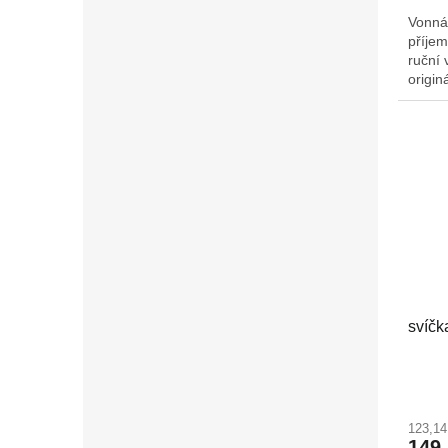
Vonná
příjem
ruční 
origin
Š/H: 
svíčk
123,1
149