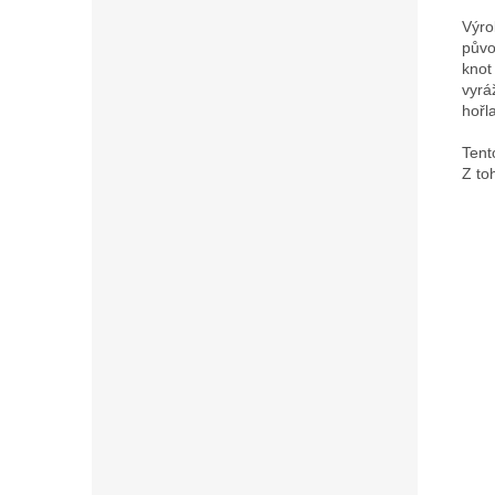
Výro
půvo
knot
vyrá
hořl
Tent
Z to