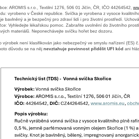
bce: AROMIS s.r.o., Textilní 1276, 506 01 Jičín, ČR, IČO 44264542,
ww
du: vyrobeno v České republice. Svíčka je vyrobena z vysoce kvalitníh
 je bavlněný a je bezpečný pro zdraví lidí i pro životní prostředí. Uch
žce: Vyhledejte lékařskou pomoc. Zabraňte uvolnění do životního prostř
avých materiálů. Neponechávejte svíčku hořet bez dozoru.
o výrobek není klasifikován jako nebezpečný ve smyslu nařízení (ES) 
hoto důvodu se na něj
nevztahuje povinnost přidělit UFI kód
ani hlá