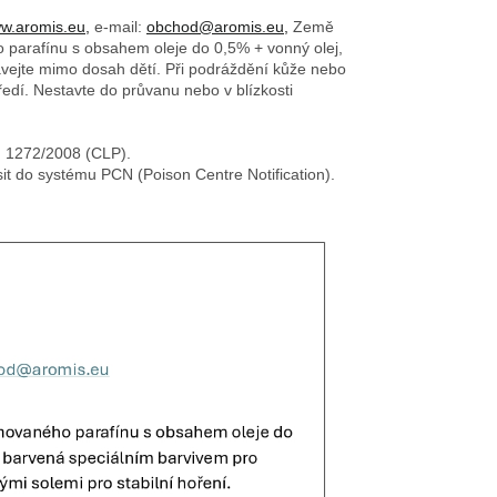
w.aromis.eu,
e-mail:
obchod@aromis.eu,
Země
o parafínu s obsahem oleje do 0,5% + vonný olej,
ovávejte mimo dosah dětí. Při podráždění kůže nebo
edí. Nestavte do průvanu nebo v blízkosti
č. 1272/2008 (CLP).
sit do systému PCN (Poison Centre Notification).