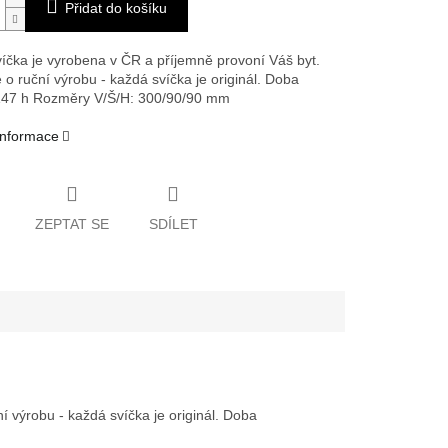
Přidat do košíku
íčka je vyrobena v ČR a příjemně provoní Váš byt.
 o ruční výrobu - každá svíčka je originál. Doba
147 h
Rozměry V/Š/H: 300/90/90 mm
 informace
ZEPTAT SE
SDÍLET
 výrobu - každá svíčka je originál. Doba