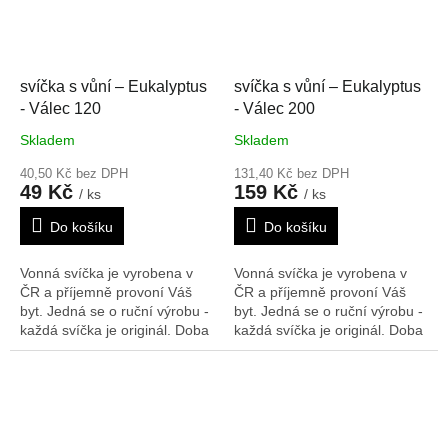
svíčka s vůní – Eukalyptus
svíčka s vůní – Eukalyptus
- Válec 120
- Válec 200
Skladem
Skladem
40,50 Kč bez DPH
131,40 Kč bez DPH
49 Kč
159 Kč
/ ks
/ ks
Do košíku
Do košíku
Vonná svíčka je vyrobena v
Vonná svíčka je vyrobena v
ČR a příjemně provoní Váš
ČR a příjemně provoní Váš
byt. Jedná se o ruční výrobu -
byt. Jedná se o ruční výrobu -
každá svíčka je originál. Doba
každá svíčka je originál. Doba
hoření: 20 h
Rozměry V/Š/H:
hoření: 134 h
Rozměry V/Š/H:
120/40 mm
200/80 mm