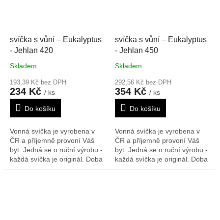
svíčka s vůní – Eukalyptus
svíčka s vůní – Eukalyptus
- Jehlan 420
- Jehlan 450
Skladem
Skladem
193,39 Kč bez DPH
292,56 Kč bez DPH
234 Kč
354 Kč
/ ks
/ ks
Do košíku
Do košíku
Vonná svíčka je vyrobena v
Vonná svíčka je vyrobena v
ČR a příjemně provoní Váš
ČR a příjemně provoní Váš
byt. Jedná se o ruční výrobu -
byt. Jedná se o ruční výrobu -
každá svíčka je originál. Doba
každá svíčka je originál. Doba
hoření: 175 h
Rozměry V/Š/H:
hoření: 303 h
Rozměry V/Š/H:
420/80/80 mm
450/120/120 mm