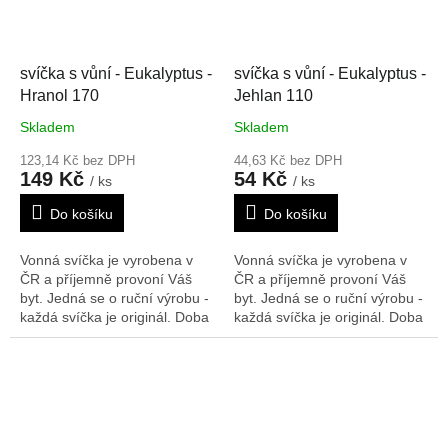
svíčka s vůní - Eukalyptus -
svíčka s vůní - Eukalyptus -
Hranol 170
Jehlan 110
Skladem
Skladem
123,14 Kč bez DPH
44,63 Kč bez DPH
149 Kč
54 Kč
/ ks
/ ks
Do košíku
Do košíku
Vonná svíčka je vyrobena v
Vonná svíčka je vyrobena v
ČR a příjemně provoní Váš
ČR a příjemně provoní Váš
byt. Jedná se o ruční výrobu -
byt. Jedná se o ruční výrobu -
každá svíčka je originál. Doba
každá svíčka je originál. Doba
hoření: 140 h
Rozměry V/Š/H:
hoření: 28 h
Rozměry V/Š/H:
170/75/75 mm
110/65/65 mm