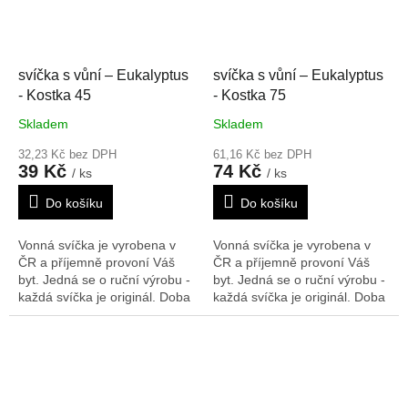
svíčka s vůní – Eukalyptus
svíčka s vůní – Eukalyptus
- Kostka 45
- Kostka 75
Skladem
Skladem
32,23 Kč bez DPH
61,16 Kč bez DPH
39 Kč
74 Kč
/ ks
/ ks
Do košíku
Do košíku
Vonná svíčka je vyrobena v
Vonná svíčka je vyrobena v
ČR a příjemně provoní Váš
ČR a příjemně provoní Váš
byt. Jedná se o ruční výrobu -
byt. Jedná se o ruční výrobu -
každá svíčka je originál. Doba
každá svíčka je originál. Doba
hoření: 13 h
Rozměry V/Š/H:
hoření: 51 h
Rozměry V/Š/H:
45/45/45 mm
75/75/75 mm