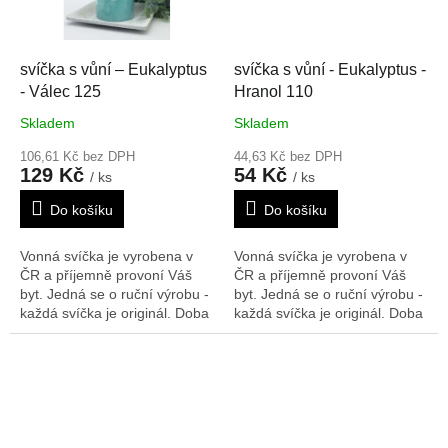
svíčka s vůní – Eukalyptus
svíčka s vůní - Eukalyptus -
- Válec 125
Hranol 110
Skladem
Skladem
106,61 Kč bez DPH
44,63 Kč bez DPH
129 Kč
54 Kč
/ ks
/ ks
Do košíku
Do košíku
Vonná svíčka je vyrobena v
Vonná svíčka je vyrobena v
ČR a příjemně provoní Váš
ČR a příjemně provoní Váš
byt. Jedná se o ruční výrobu -
byt. Jedná se o ruční výrobu -
každá svíčka je originál. Doba
každá svíčka je originál. Doba
hoření: 84 h
Rozměry V/Š/H:
hoření: 34 h,
Rozměry V/Š/H:
125/80 mm
110/45/45 mm