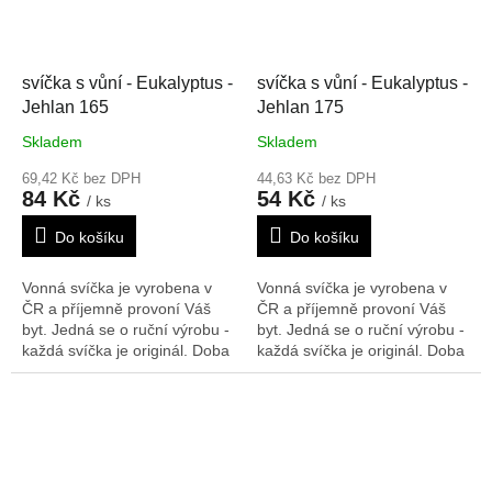
svíčka s vůní - Eukalyptus -
svíčka s vůní - Eukalyptus -
Jehlan 165
Jehlan 175
Skladem
Skladem
69,42 Kč bez DPH
44,63 Kč bez DPH
84 Kč
54 Kč
/ ks
/ ks
Do košíku
Do košíku
Vonná svíčka je vyrobena v
Vonná svíčka je vyrobena v
ČR a příjemně provoní Váš
ČR a příjemně provoní Váš
byt. Jedná se o ruční výrobu -
byt. Jedná se o ruční výrobu -
každá svíčka je originál. Doba
každá svíčka je originál. Doba
hoření: 44 h
Rozměry V/Š/H:
hoření: 24 h
Rozměry V/Š/H:
165/70/70 mm
175/40/40 mm