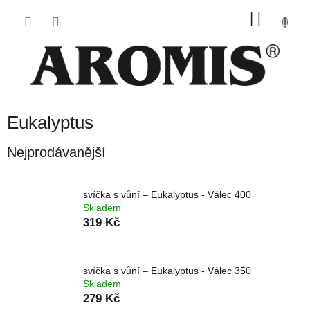
Přejít
NÁKU
na
obsah
KOŠÍK
Eukalyptus
Nejprodávanější
svíčka s vůní – Eukalyptus - Válec 400
Skladem
319 Kč
svíčka s vůní – Eukalyptus - Válec 350
Skladem
279 Kč