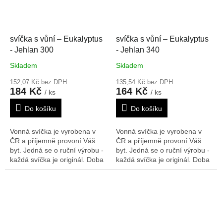
svíčka s vůní – Eukalyptus
svíčka s vůní – Eukalyptus
- Jehlan 300
- Jehlan 340
Skladem
Skladem
152,07 Kč bez DPH
135,54 Kč bez DPH
184 Kč
164 Kč
/ ks
/ ks
Do košíku
Do košíku
Vonná svíčka je vyrobena v
Vonná svíčka je vyrobena v
ČR a příjemně provoní Váš
ČR a příjemně provoní Váš
byt. Jedná se o ruční výrobu -
byt. Jedná se o ruční výrobu -
každá svíčka je originál. Doba
každá svíčka je originál. Doba
hoření: 147 h
Rozměry V/Š/H:
hoření: 110 h
Rozměry V/Š/H:
300/90/90 mm
340/60/60 mm