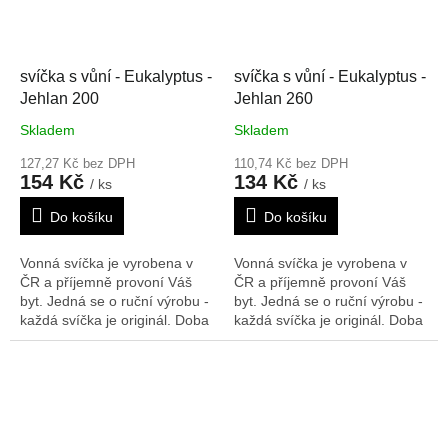
svíčka s vůní - Eukalyptus -
svíčka s vůní - Eukalyptus -
Jehlan 200
Jehlan 260
Skladem
Skladem
127,27 Kč bez DPH
110,74 Kč bez DPH
154 Kč
134 Kč
/ ks
/ ks
Do košíku
Do košíku
Vonná svíčka je vyrobena v
Vonná svíčka je vyrobena v
ČR a příjemně provoní Váš
ČR a příjemně provoní Váš
byt. Jedná se o ruční výrobu -
byt. Jedná se o ruční výrobu -
každá svíčka je originál. Doba
každá svíčka je originál. Doba
hoření: 88 h
Rozměry V/Š/H:
hoření: 78 h,
Rozměry V/Š/H:
200/90/90 mm
260/55/55 mm