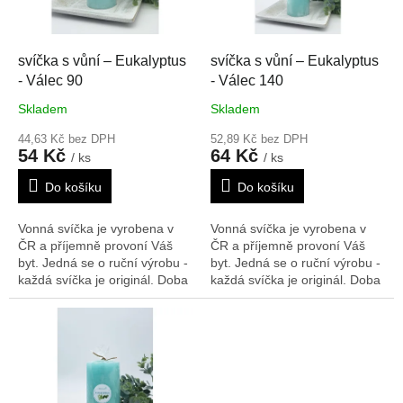
p
r
o
d
svíčka s vůní – Eukalyptus
svíčka s vůní – Eukalyptus
u
- Válec 90
- Válec 140
k
Skladem
Skladem
t
ů
44,63 Kč bez DPH
52,89 Kč bez DPH
54 Kč
64 Kč
/ ks
/ ks
Do košíku
Do košíku
Vonná svíčka je vyrobena v
Vonná svíčka je vyrobena v
ČR a příjemně provoní Váš
ČR a příjemně provoní Váš
byt. Jedná se o ruční výrobu -
byt. Jedná se o ruční výrobu -
každá svíčka je originál. Doba
každá svíčka je originál. Doba
hoření: 32 h
Rozměry V/Š/H:
hoření: 42 h
Rozměry V/Š/H:
90/55 mm, tato svíčka je
140/55 mm
vhodná i na adventní věnec