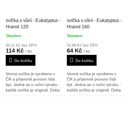
svíčka s vůní - Eukalyptus -
svíčka s vůní - Eukalyptus -
Hranol 120
Hranol 160
Skladem
Skladem
94,21 Kč bez DPH
52,89 Kč bez DPH
114 Kč
64 Kč
/ ks
/ ks
Do košíku
Do košíku
Vonná svíčka je vyrobena v
Vonná svíčka je vyrobena v
ČR a příjemně provoní Váš
ČR a příjemně provoní Váš
byt. Jedná se o ruční výrobu -
byt. Jedná se o ruční výrobu -
každá svíčka je originál. Doba
každá svíčka je originál. Doba
hoření: 82 h,
Rozměry V/Š/H:
hoření: 42 h,
Rozměry V/Š/H:
120/75/75 mm
160/45/45 mm