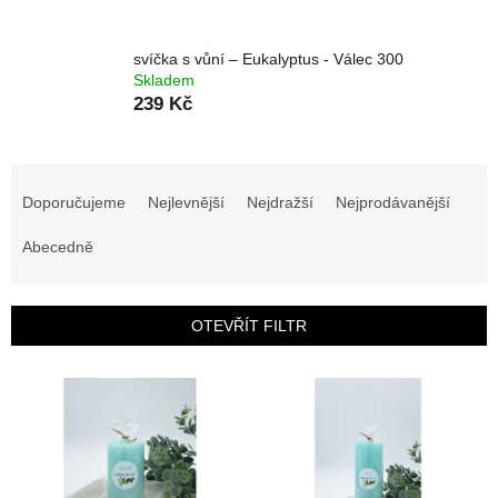
svíčka s vůní – Eukalyptus - Válec 300
Skladem
239 Kč
Ř
a
Doporučujeme
Nejlevnější
Nejdražší
Nejprodávanější
z
e
Abecedně
n
í
p
OTEVŘÍT FILTR
r
o
V
d
ý
u
p
k
i
t
s
ů