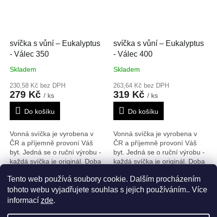
svíčka s vůní – Eukalyptus
svíčka s vůní – Eukalyptus
- Válec 350
- Válec 400
Skladem
Skladem
230,58 Kč bez DPH
263,64 Kč bez DPH
279 Kč
319 Kč
/ ks
/ ks
Do košíku
Do košíku
Vonná svíčka je vyrobena v
Vonná svíčka je vyrobena v
ČR a příjemně provoní Váš
ČR a příjemně provoní Váš
byt. Jedná se o ruční výrobu -
byt. Jedná se o ruční výrobu -
každá svíčka je originál. Doba
každá svíčka je originál. Doba
hoření: 235 h
Rozměry V/Š/H:
hoření: 267 h
Rozměry V/Š/H:
Tento web používá soubory cookie. Dalším procházením
350/80 mm
400/80 mm
26
položek celkem
O
tohoto webu vyjadřujete souhlas s jejich používáním.. Více
v
informací
zde
.
l
Z
á