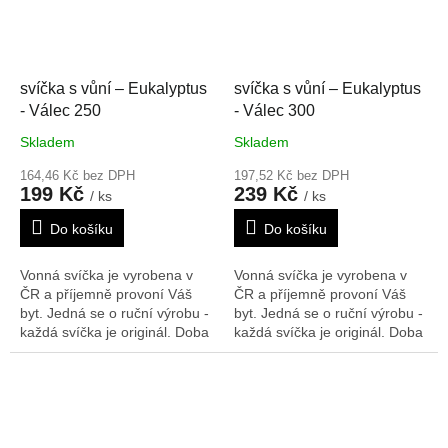
svíčka s vůní – Eukalyptus
svíčka s vůní – Eukalyptus
- Válec 250
- Válec 300
Skladem
Skladem
164,46 Kč bez DPH
197,52 Kč bez DPH
199 Kč
239 Kč
/ ks
/ ks
Do košíku
Do košíku
Vonná svíčka je vyrobena v
Vonná svíčka je vyrobena v
ČR a příjemně provoní Váš
ČR a příjemně provoní Váš
byt. Jedná se o ruční výrobu -
byt. Jedná se o ruční výrobu -
každá svíčka je originál. Doba
každá svíčka je originál. Doba
hoření: 166 h
Rozměry V/Š/H:
hoření: 200 h
Rozměry V/Š/H:
250/80 mm
300/80 mm