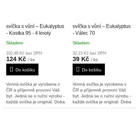
svíčka s vůní – Eukalyptus
svíčka s vůní – Eukalyptus
- Kostka 95 - 4 knoty
- Válec 70
Skladem
Skladem
102,48 Kč bez DPH
32,23 Kč bez DPH
124 Kč
39 Kč
/ ks
/ ks
Do košíku
Do košíku
Vonná svíčka je vyrobena v
Vonná svíčka je vyrobena v
ČR a příjemně provoní Váš
ČR a příjemně provoní Váš
byt. Jedná se o ruční výrobu -
byt. Jedná se o ruční výrobu -
každá svíčka je originál. Doba
každá svíčka je originál. Doba
hoření: 30 h
Rozměry V/Š/H:
hoření: 12 h
Rozměry V/Š/H:
95/95/95 mm - 4 knoty
70/40 mm