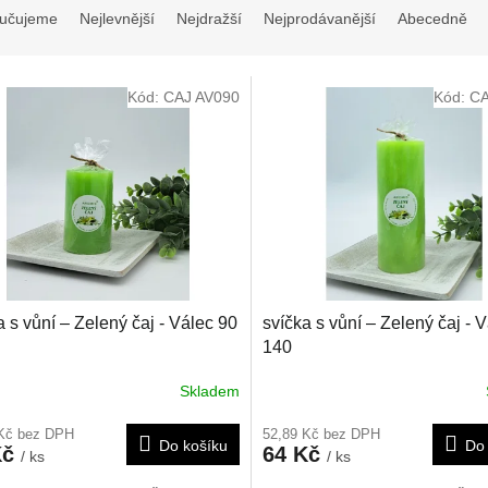
učujeme
Nejlevnější
Nejdražší
Nejprodávanější
Abecedně
Kód:
CAJ AV090
Kód:
CA
a s vůní – Zelený čaj - Válec 90
svíčka s vůní – Zelený čaj - 
140
Skladem
 Kč bez DPH
52,89 Kč bez DPH
Do košíku
Do 
Kč
64 Kč
/ ks
/ ks