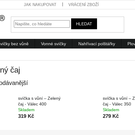
JAK NAKUPOVAT
VRÁCENÍ ZBOŽÍ
HLEDAT
víčky bez vůně
Vonné svíčky
Nahřívací polštářky
Plo
ný čaj
odávanější
svíčka s vůní – Zelený
svíčka s vůní – 
čaj - Válec 400
čaj - Válec 350
Skladem
Skladem
319 Kč
279 Kč