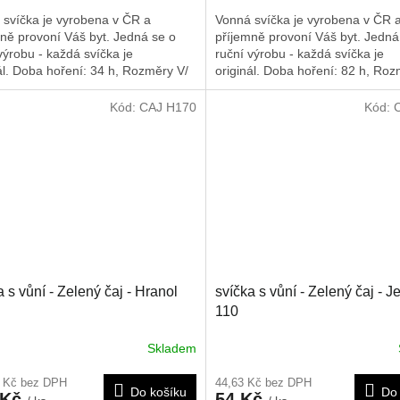
 svíčka je vyrobena v ČR a
Vonná svíčka je vyrobena v ČR 
ně provoní Váš byt. Jedná se o
příjemně provoní Váš byt. Jedná
výrobu - každá svíčka je
ruční výrobu - každá svíčka je
ál. Doba hoření: 34 h,
Rozměry V/
originál. Doba hoření: 82 h,
Rozm
110/45/45 mm
Š/H: 120/75/75 mm
Kód:
CAJ H170
Kód:
a s vůní - Zelený čaj - Hranol
svíčka s vůní - Zelený čaj - J
110
Skladem
4 Kč bez DPH
44,63 Kč bez DPH
Do košíku
Do 
 Kč
54 Kč