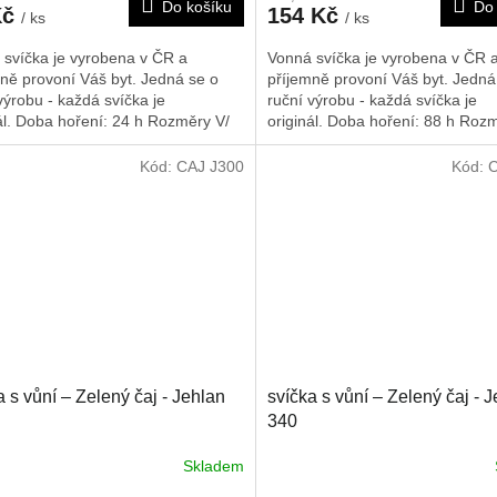
Do košíku
Do 
Kč
154 Kč
/ ks
/ ks
 svíčka je vyrobena v ČR a
Vonná svíčka je vyrobena v ČR 
ně provoní Váš byt. Jedná se o
příjemně provoní Váš byt. Jedná
výrobu - každá svíčka je
ruční výrobu - každá svíčka je
ál. Doba hoření: 24 h
Rozměry V/
originál. Doba hoření: 88 h
Rozm
175/40/40 mm
Š/H: 200/90/90 mm
Kód:
CAJ J300
Kód:
C
a s vůní – Zelený čaj - Jehlan
svíčka s vůní – Zelený čaj - 
340
Skladem