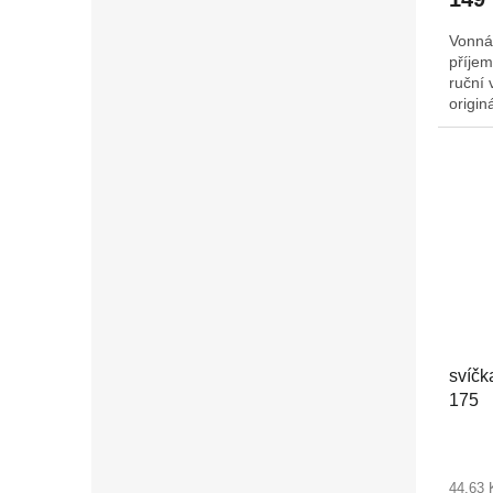
Vonná
příjem
ruční 
origin
Š/H: 
svíčk
175
44,63