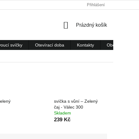
Přihlášení
NÁKUPNÍ
Prázdný košík
KOŠÍK
voucí svíčky
Otevírací doba
Kontakty
Obchodní podm
Zelený
svíčka s vůní – Zelený
čaj - Válec 300
Skladem
239 Kč