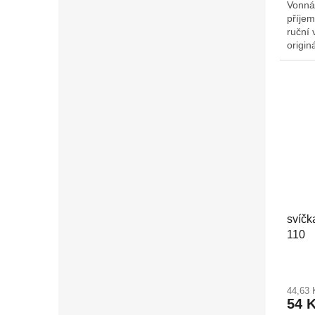
Vonná
příjem
ruční 
origin
Š/H: 9
na ad
svíčk
110
44,63
54 