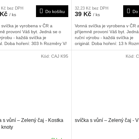
6 Kč bez DPH
32,23 Kč bez DPH
Do košíku
Do 
 Kč
39 Kč
/ ks
/ ks
 svíčka je vyrobena v ČR a
Vonná svíčka je vyrobena v ČR 
ně provoní Váš byt. Jedná se o
příjemně provoní Váš byt. Jedná
výrobu - každá svíčka je
ruční výrobu - každá svíčka je
ál. Doba hoření: 303 h
Rozměry V/
originál. Doba hoření: 13 h
Rozm
450/120/120 mm
Š/H: 45/45/45 mm
Kód:
CAJ K95
Kód:
C
a s vůní – Zelený čaj - Kostka
svíčka s vůní – Zelený čaj - 
4 knoty