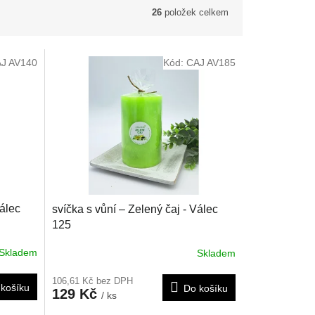
26
položek celkem
J AV140
Kód:
CAJ AV185
Válec
svíčka s vůní – Zelený čaj - Válec
125
Skladem
Skladem
106,61 Kč bez DPH
košíku
Do košíku
129 Kč
/ ks