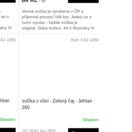
/ ks
a
Vonná svíčka je vyrobena v ČR a
 se o
příjemně provoní Váš byt. Jedná se o
ruční výrobu - každá svíčka je
ěry V/
originál. Doba hoření: 44 h
Rozměry V/
Š/H: 165/70/70 mm
AJ J200
Kód:
CAJ J260
ehlan
svíčka s vůní - Zelený čaj - Jehlan
260
Skladem
Skladem
110,74 Kč bez DPH