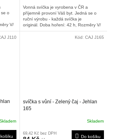
a
Vonná svíčka je vyrobena v ČR a
 se o
příjemně provoní Váš byt. Jedná se o
ruční výrobu - každá svíčka je
ěry V/
originál. Doba hoření: 42 h,
Rozměry V/
Š/H: 160/45/45 mm
CAJ J110
Kód:
CAJ J165
ehlan
svíčka s vůní - Zelený čaj - Jehlan
165
Skladem
Skladem
69,42 Kč bez DPH
košíku
Do košíku
84 Kč