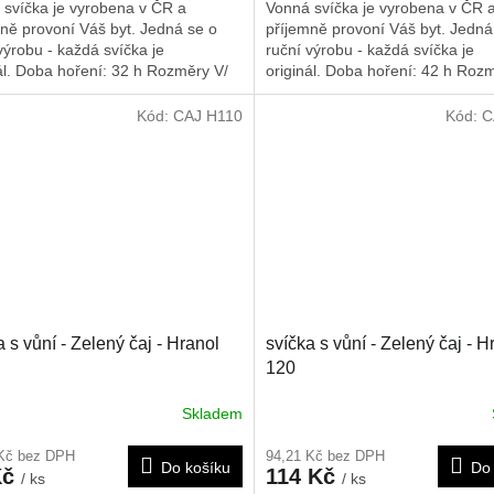
 svíčka je vyrobena v ČR a
Vonná svíčka je vyrobena v ČR 
ně provoní Váš byt. Jedná se o
příjemně provoní Váš byt. Jedná
výrobu - každá svíčka je
ruční výrobu - každá svíčka je
ál. Doba hoření: 32 h
Rozměry V/
originál. Doba hoření: 42 h
Rozm
0/55 mm, tato svíčka je vhodná i
Š/H: 140/55 mm
ventní věnec
Kód:
CAJ H110
Kód:
C
a s vůní - Zelený čaj - Hranol
svíčka s vůní - Zelený čaj - H
120
Skladem
 Kč bez DPH
94,21 Kč bez DPH
Do košíku
Do 
Kč
114 Kč
/ ks
/ ks