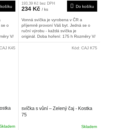
193,39 Kč bez DPH
košíku
Do košíku
234 Kč
/ ks
a
Vonná svíčka je vyrobena v ČR a
 se o
příjemně provoní Váš byt. Jedná se o
ruční výrobu - každá svíčka je
měry V/
originál. Doba hoření: 175 h
Rozměry V/
Š/H: 420/80/80 mm
CAJ K45
Kód:
CAJ K75
Kostka
svíčka s vůní – Zelený čaj - Kostka
75
Skladem
Skladem