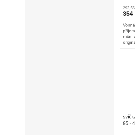
292,5
354
Vonná
příjem
ruční 
origin
Š/H: 
svíčk
95 - 