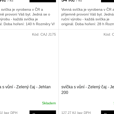
/ ks
/ ks
 svíčka je vyrobena v ČR a
Vonná svíčka je vyrobena v ČR 
ně provoní Váš byt. Jedná se o
příjemně provoní Váš byt. Jedná
výrobu - každá svíčka je
ruční výrobu - každá svíčka je
ál. Doba hoření: 140 h
Rozměry V/
originál. Doba hoření: 28 h
Rozm
170/75/75 mm
Š/H: 110/65/65 mm
Kód:
CAJ J175
Kód:
C
a s vůní - Zelený čaj - Jehlan
svíčka s vůní - Zelený čaj - J
200
Skladem
 Kč bez DPH
127,27 Kč bez DPH