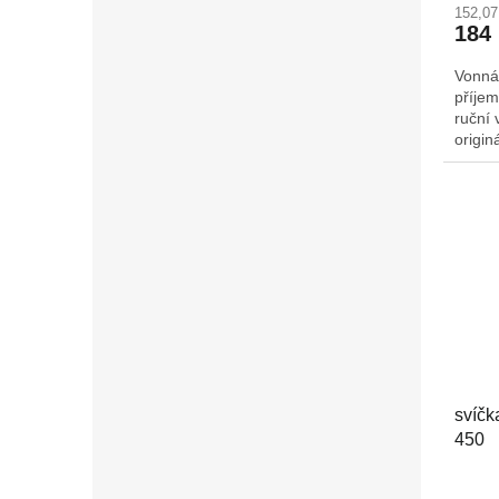
152,0
184
Vonná
příjem
ruční 
origin
Š/H: 
svíčk
450