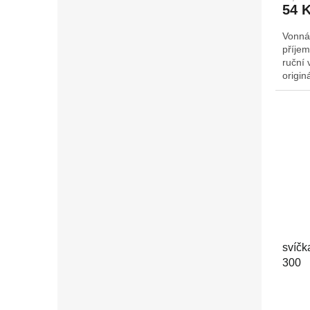
54 
Vonná
příjem
ruční 
origin
Š/H: 
svíčk
300