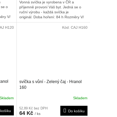
a
Vonná svíčka je vyrobena v ČR a
 se o
příjemně provoní Váš byt. Jedná se o
ruční výrobu - každá svíčka je
ěry V/
originál. Doba hoření: 84 h
Rozměry V/
Š/H: 125/80 mm
AJ H120
Kód:
CAJ H160
ranol
svíčka s vůní - Zelený čaj - Hranol
160
Skladem
Skladem
52,89 Kč bez DPH
košíku
Do košíku
64 Kč
/ ks