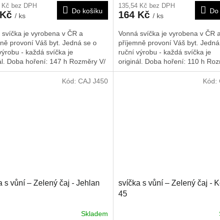
7 Kč bez DPH
135,54 Kč bez DPH
Do košíku
Do 
 Kč
164 Kč
/ ks
/ ks
 svíčka je vyrobena v ČR a
Vonná svíčka je vyrobena v ČR 
ně provoní Váš byt. Jedná se o
příjemně provoní Váš byt. Jedná
výrobu - každá svíčka je
ruční výrobu - každá svíčka je
ál. Doba hoření: 147 h
Rozměry V/
originál. Doba hoření: 110 h
Roz
300/90/90 mm
Š/H: 340/60/60 mm
Kód:
CAJ J450
Kód:
a s vůní – Zelený čaj - Jehlan
svíčka s vůní – Zelený čaj - 
45
Skladem