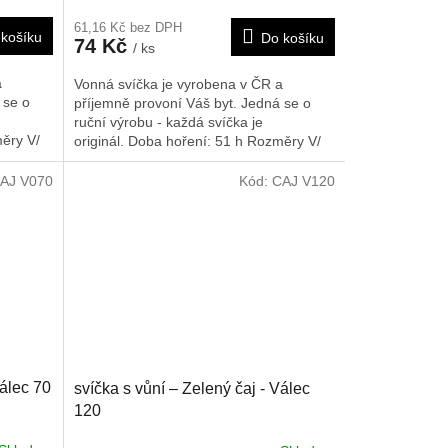
61,16 Kč bez DPH
košíku
Do košíku
74 Kč
/ ks
a
Vonná svíčka je vyrobena v ČR a
 se o
příjemně provoní Váš byt. Jedná se o
ruční výrobu - každá svíčka je
ěry V/
originál. Doba hoření: 51 h
Rozměry V/
Š/H: 75/75/75 mm
AJ V070
Kód:
CAJ V120
Válec 70
svíčka s vůní – Zelený čaj - Válec
120