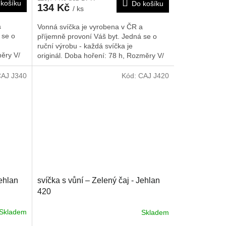
košíku
Do košíku
134 Kč
/ ks
a
Vonná svíčka je vyrobena v ČR a
 se o
příjemně provoní Váš byt. Jedná se o
ruční výrobu - každá svíčka je
ěry V/
originál. Doba hoření: 78 h,
Rozměry V/
Š/H: 260/55/55 mm
AJ J340
Kód:
CAJ J420
Jehlan
svíčka s vůní – Zelený čaj - Jehlan
420
Skladem
Skladem