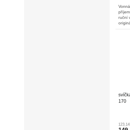
Vonná
příjem
ruční 
origin
Š/H: 
svíčk
170
123,1
149