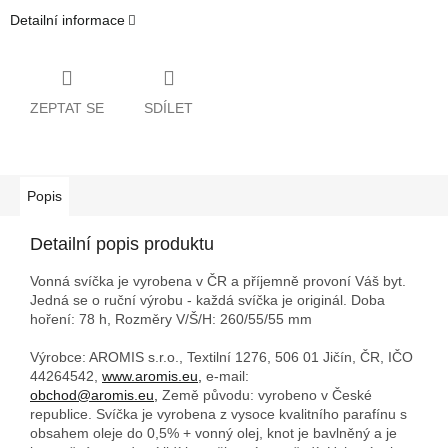
Detailní informace
ZEPTAT SE
SDÍLET
Popis
Detailní popis produktu
Vonná svíčka je vyrobena v ČR a příjemně provoní Váš byt.
Jedná se o ruční výrobu - každá svíčka je originál. Doba
hoření: 78 h,
Rozměry V/Š/H: 260/55/55 mm
Výrobce: AROMIS s.r.o., Textilní 1276, 506 01 Jičín, ČR, IČO
44264542,
www.aromis.eu,
e-mail:
obchod@aromis.eu,
Země původu: vyrobeno v České
republice. Svíčka je vyrobena z vysoce kvalitního parafínu s
obsahem oleje do 0,5% + vonný olej, knot je bavlněný a je