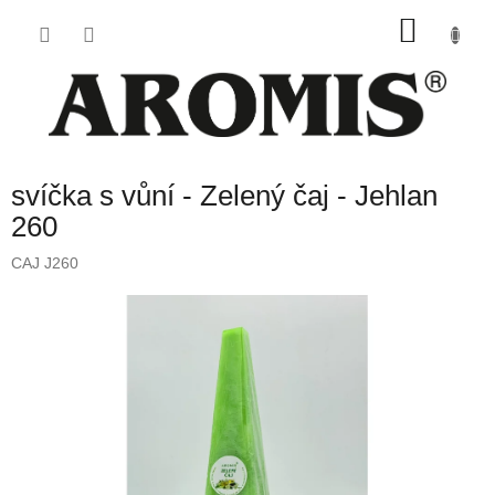
Přejít
NÁKU
na
obsah
KOŠÍK
svíčka s vůní - Zelený čaj - Jehlan
260
CAJ J260