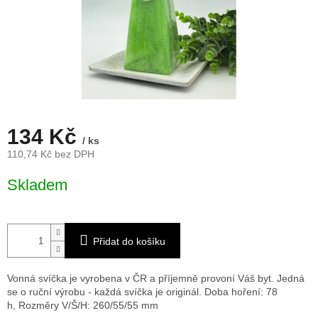
134 Kč
/ ks
110,74 Kč bez DPH
Měrná
Skladem
cena:
Přidat do košíku
Vonná svíčka je vyrobena v ČR a příjemně provoní Váš byt. Jedná
se o ruční výrobu - každá svíčka je originál. Doba hoření: 78
h,
Rozměry V/Š/H: 260/55/55 mm