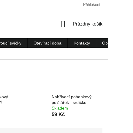
Přihlášení
NÁKUPNÍ
Prázdný košík
KOŠÍK
voucí svíčky
Otevírací doba
Kontakty
Obchodní podm
kový
Nahřívací pohankový
KÝ
polštářek - srdíčko
Skladem
59 Kč