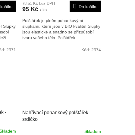
78,51 Kč bez DPH
košíku
Do košíku
95 Kč
/ ks
Polštářek je plněn pohankovými
ě! Slupky
slupkami, které jsou v BIO kvalitě! Slupky
ůsobí
jsou elastické a snadno se přizpůsobí
leží
tvaru vašeho těla. Polštářek
ně
doporučujeme nahřát na radiátorech, v
mikrovlnné troubě nebo slunci. Je možné
ód:
2371
Kód:
2374
zcela
ho rovněž použít i jako chladivý obklad,
poté co byl chlazen v lednici nebo
mrazáku. Rozměr je cca 25x30 cm.
ech, v
Je možné
obklad,
o
k -
Nahřívací pohankový polštářek -
srdíčko
Skladem
Skladem