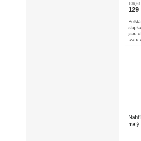
106,6
129
Polšt
slupka
jsou e
tvaru 
měkce
opřeny
předev
uvolni
zotavu
dopor
mikrov
ho rov
poté c
mrazá
Nahří
malý