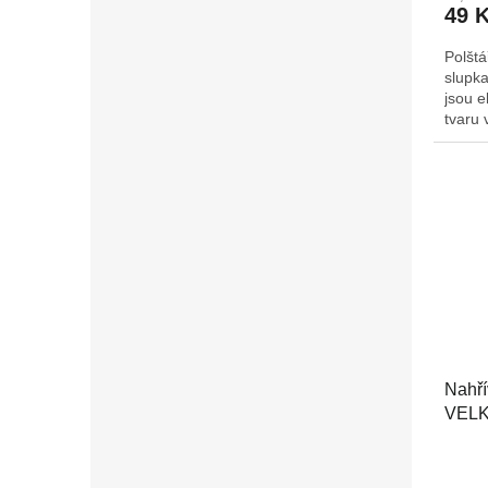
49 
Polšt
slupka
jsou e
tvaru 
dopor
mikrov
ho rov
poté c
mrazá
Nahří
VEL