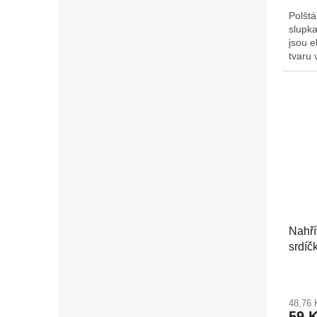
Polšt
slupka
jsou e
tvaru 
měkce
opřeny
předev
uvolni
zotavu
dopor
mikrov
ho rov
poté c
mrazá
Nahří
srdíč
48,76
59 