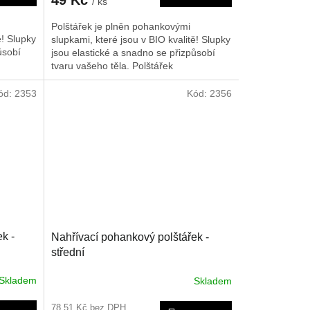
/ ks
Polštářek je plněn pohankovými
ě! Slupky
slupkami, které jsou v BIO kvalitě! Slupky
ůsobí
jsou elastické a snadno se přizpůsobí
tvaru vašeho těla. Polštářek
ech, v
doporučujeme nahřát na radiátorech, v
Je možné
mikrovlnné troubě nebo slunci. Je možné
ód:
2353
Kód:
2356
obklad,
ho rovněž použít i jako chladivý obklad,
o
poté co byl chlazen v lednici nebo
 cm.
mrazáku. Rozměr je cca 17*17 cm.
k -
Nahřívací pohankový polštářek -
střední
Skladem
Skladem
78,51 Kč bez DPH