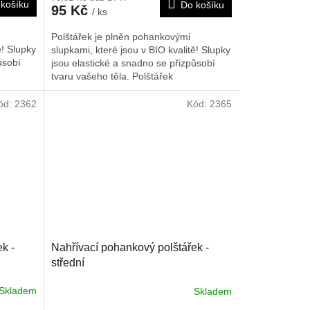
košíku
Do košíku
95 Kč
/ ks
Polštářek je plněn pohankovými
ě! Slupky
slupkami, které jsou v BIO kvalitě! Slupky
ůsobí
jsou elastické a snadno se přizpůsobí
tvaru vašeho těla. Polštářek
ech, v
doporučujeme nahřát na radiátorech, v
Je možné
mikrovlnné troubě nebo slunci. Je možné
ód:
2362
Kód:
2365
obklad,
ho rovněž použít i jako chladivý obklad,
o
poté co byl chlazen v lednici nebo
cm.
mrazáku. Rozměr je cca 25x30 cm.
k -
Nahřívací pohankový polštářek -
střední
Skladem
Skladem