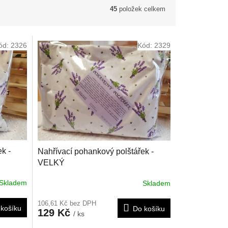
45
položek celkem
ód:
2326
Kód:
2329
k -
Nahřívací pohankový polštářek -
VELKÝ
Skladem
Skladem
106,61 Kč bez DPH
košíku
Do košíku
129 Kč
/ ks