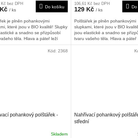
1 Kč bez DPH
106,61 Kč bez DPH
Do košíku
Do 
 Kč
129 Kč
/ ks
/ ks
ářek je plněn pohankovými
Polštářek je plněn pohankovými
mi, které jsou v BIO kvalitě! Slupky
slupkami, které jsou v BIO kvalit
lastické a snadno se přizpůsobí
jsou elastické a snadno se přizp
vašeho těla. Hlava a páteř leží
tvaru vašeho těla. Hlava a páteř 
 a jsou celou noc optimálně
měkce a jsou celou noc optimál
. Tak se může svalstvo,
opřeny. Tak se může svalstvo,
Kód:
2368
K
ším oblast ramen a šíje, zcela
především oblast ramen a šíje, 
t a dochází k hlubokému
uvolnit a dochází k hlubokému
jícímu spánku. Polštářek
zotavujícímu spánku. Polštářek
učujeme nahřát na radiátorech, v
doporučujeme nahřát na radiátor
lnné troubě nebo slunci. Je možné
mikrovlnné troubě nebo slunci. 
něž použít i jako chladivý obklad,
ho rovněž použít i jako chladivý 
o byl chlazen v lednici nebo
poté co byl chlazen v lednici neb
ku. Rozměr je 30x40 cm.
mrazáku. Rozměr je 30x40 cm.
vací pohankový polštářek -
Nahřívací pohankový polštáře
střední
Skladem