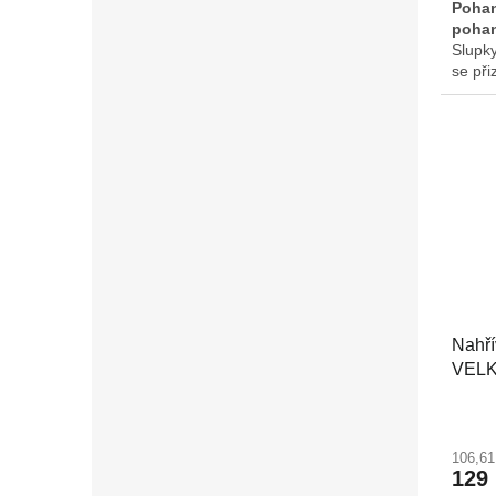
Pohan
pohan
Slupky
se při
nahřát
nebo n
nebo m
příjem
Rozmě
cm.
Nahří
VEL
106,6
129