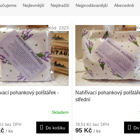
učujeme
Nejlevnější
Nejdražší
Nejprodávanější
Abecedně
Kód:
2323
K
vací pohankový polštářek -
Nahřívací pohankový polštáře
střední
Skladem
 Kč bez DPH
78,51 Kč bez DPH
Do košíku
Do 
Kč
95 Kč
/ ks
/ ks