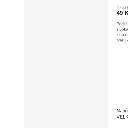
40,50
49 
Polšt
slupka
jsou e
tvaru 
dopor
mikrov
ho rov
poté c
mrazá
Nahří
VEL