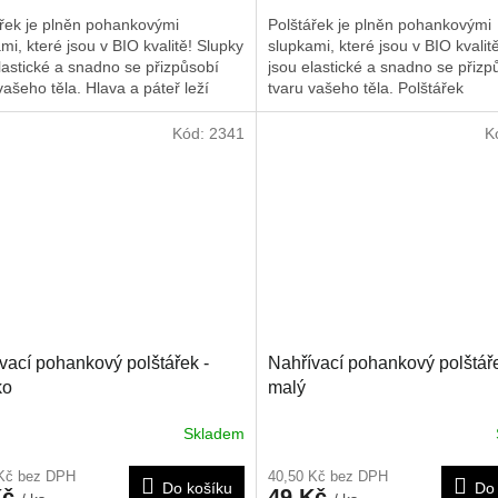
ářek je plněn pohankovými
Polštářek je plněn pohankovými
mi, které jsou v BIO kvalitě! Slupky
slupkami, které jsou v BIO kvalit
lastické a snadno se přizpůsobí
jsou elastické a snadno se přizp
vašeho těla. Hlava a páteř leží
tvaru vašeho těla. Polštářek
 a jsou celou noc optimálně
doporučujeme nahřát na radiátor
. Tak se může svalstvo,
mikrovlnné troubě nebo slunci. 
Kód:
2341
K
ším oblast ramen a šíje, zcela
ho rovněž použít i jako chladivý 
t a dochází k hlubokému
poté co byl chlazen v lednici neb
jícímu spánku. Polštářek
mrazáku. Rozměr je cca 25x30 
učujeme nahřát na radiátorech, v
lnné troubě nebo slunci. Je možné
něž použít i jako chladivý obklad,
o byl chlazen v lednici nebo
ku. Rozměr je 30x40 cm.
vací pohankový polštářek -
Nahřívací pohankový polštáře
ko
malý
Skladem
 Kč bez DPH
40,50 Kč bez DPH
Do košíku
Do 
Kč
49 Kč