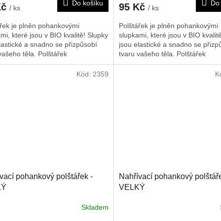
Do košíku
Do 
Kč
95 Kč
/ ks
/ ks
ářek je plněn pohankovými
Polštářek je plněn pohankovými
mi, které jsou v BIO kvalitě! Slupky
slupkami, které jsou v BIO kvalit
lastické a snadno se přizpůsobí
jsou elastické a snadno se přizp
vašeho těla. Polštářek
tvaru vašeho těla. Polštářek
učujeme nahřát na radiátorech, v
doporučujeme nahřát na radiátor
lnné troubě nebo slunci. Je možné
mikrovlnné troubě nebo slunci. 
Kód:
2359
K
něž použít i jako chladivý obklad,
ho rovněž použít i jako chladivý 
o byl chlazen v lednici nebo
poté co byl chlazen v lednici neb
ku. Rozměr je cca 17*17 cm.
mrazáku. Rozměr je cca 25x30 
vací pohankový polštářek -
Nahřívací pohankový polštáře
KÝ
VELKÝ
Skladem