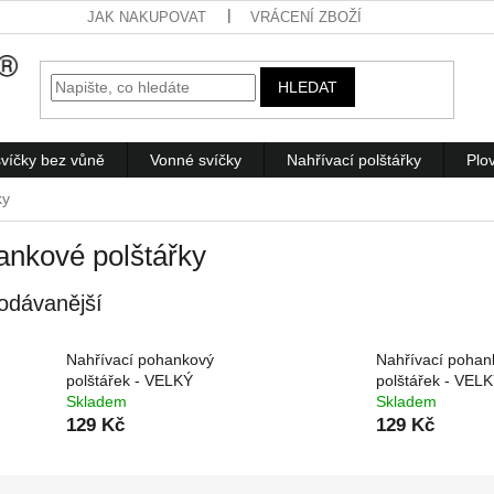
JAK NAKUPOVAT
VRÁCENÍ ZBOŽÍ
HLEDAT
víčky bez vůně
Vonné svíčky
Nahřívací polštářky
Plo
ky
nkové polštářky
odávanější
Nahřívací pohankový
Nahřívací pohan
polštářek - VELKÝ
polštářek - VEL
Skladem
Skladem
129 Kč
129 Kč