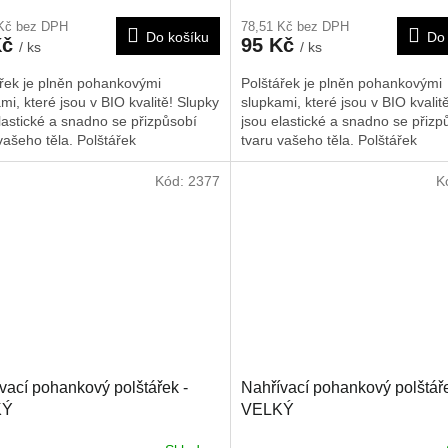
 Kč bez DPH
78,51 Kč bez DPH
Do košíku
Do 
Kč
95 Kč
/ ks
/ ks
ářek je plněn pohankovými
Polštářek je plněn pohankovými
mi, které jsou v BIO kvalitě! Slupky
slupkami, které jsou v BIO kvalit
lastické a snadno se přizpůsobí
jsou elastické a snadno se přizp
vašeho těla. Polštářek
tvaru vašeho těla. Polštářek
učujeme nahřát na radiátorech, v
doporučujeme nahřát na radiátor
lnné troubě nebo slunci. Je možné
mikrovlnné troubě nebo slunci. 
Kód:
2377
K
něž použít i jako chladivý obklad,
ho rovněž použít i jako chladivý 
o byl chlazen v lednici nebo
poté co byl chlazen v lednici neb
ku. Rozměr je cca 17*17 cm.
mrazáku. Rozměr je cca 25x30 
vací pohankový polštářek -
Nahřívací pohankový polštáře
KÝ
VELKÝ