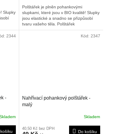
Polštářek je plněn pohankovými
ě! Slupky
slupkami, které jsou v BIO kvalitě! Slupky
ůsobí
jsou elastické a snadno se přizpůsobí
tvaru vašeho těla. Polštářek
ech, v
doporučujeme nahřát na radiátorech, v
Je možné
mikrovlnné troubě nebo slunci. Je možné
ód:
2344
Kód:
2347
obklad,
ho rovněž použít i jako chladivý obklad,
o
poté co byl chlazen v lednici nebo
cm.
mrazáku. Rozměr je cca 17*17 cm.
k -
Nahřívací pohankový polštářek -
malý
Skladem
Skladem
40,50 Kč bez DPH
košíku
Do košíku
49 Kč