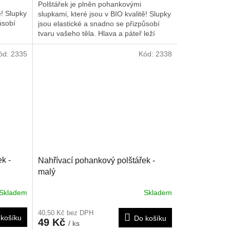
Polštářek je plněn pohankovými
ě! Slupky
slupkami, které jsou v BIO kvalitě! Slupky
ůsobí
jsou elastické a snadno se přizpůsobí
tvaru vašeho těla. Hlava a páteř leží
ech, v
měkce a jsou celou noc optimálně
Je možné
opřeny. Tak se může svalstvo, především
ód:
2335
Kód:
2338
obklad,
oblast ramen a šíje, zcela uvolnit a
o
dochází k hlubokému zotavujícímu
cm.
spánku. Polštářek doporučujeme nahřát
na radiátorech, v mikrovlnné troubě nebo
slunci. Je možné ho rovněž použít i jako
chladivý obklad, poté co byl chlazen v
lednici nebo mrazáku. Rozměr je 30x40
cm.
k -
Nahřívací pohankový polštářek -
malý
Skladem
Skladem
40,50 Kč bez DPH
košíku
Do košíku
49 Kč
/ ks