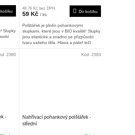
48,76 Kč bez DPH
košíku
Do košíku
59 Kč
/ ks
Polštářek je plněn pohankovými
ě! Slupky
slupkami, které jsou v BIO kvalitě! Slupky
ůsobí
jsou elastické a snadno se přizpůsobí
tvaru vašeho těla. Hlava a páteř leží
ech, v
měkce a jsou celou noc optimálně
Je možné
opřeny. Tak se může svalstvo, především
ód:
2380
Kód:
2383
obklad,
oblast ramen a šíje, zcela uvolnit a
o
dochází k hlubokému zotavujícímu
cm.
spánku. Polštářek doporučujeme nahřát
na radiátorech, v mikrovlnné troubě nebo
slunci. Je možné ho rovněž použít i jako
chladivý obklad, poté co byl chlazen v
lednici nebo mrazáku.
k -
Nahřívací pohankový polštářek -
střední