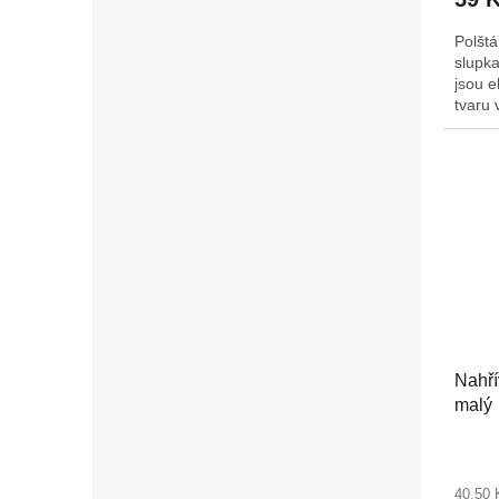
Polšt
slupka
jsou e
tvaru 
měkce
opřeny
předev
uvolni
zotavu
dopor
mikrov
ho rov
poté c
mrazá
Nahří
malý
40,50