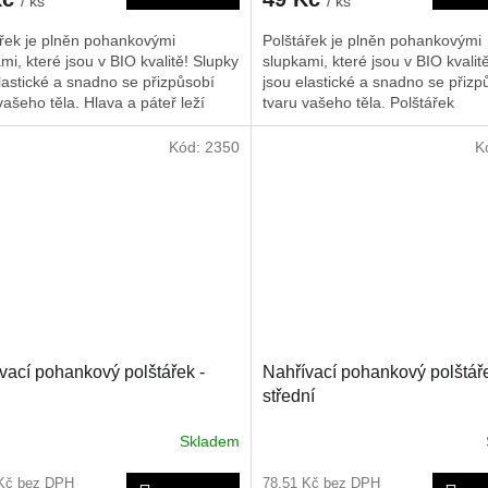
/ ks
/ ks
ářek je plněn pohankovými
Polštářek je plněn pohankovými
mi, které jsou v BIO kvalitě! Slupky
slupkami, které jsou v BIO kvalit
lastické a snadno se přizpůsobí
jsou elastické a snadno se přizp
vašeho těla. Hlava a páteř leží
tvaru vašeho těla. Polštářek
 a jsou celou noc optimálně
doporučujeme nahřát na radiátor
. Tak se může svalstvo,
mikrovlnné troubě nebo slunci. 
Kód:
2350
K
ším oblast ramen a šíje, zcela
ho rovněž použít i jako chladivý 
t a dochází k hlubokému
poté co byl chlazen v lednici neb
jícímu spánku. Polštářek
mrazáku. Rozměr je cca 17*17
učujeme nahřát na radiátorech, v
lnné troubě nebo slunci. Je možné
něž použít i jako chladivý obklad,
o byl chlazen v lednici nebo
ku.
vací pohankový polštářek -
Nahřívací pohankový polštáře
střední
Skladem
 Kč bez DPH
78,51 Kč bez DPH