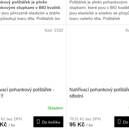
kový polštářek je plněn
Polštářek je plněn pohankovými
kovými slupkami v BIO kvalitě.
slupkami, které jsou v BIO kvalit
 jsou přirozeně elastické a dobře
jsou elastické a snadno se přizp
způsobují tvaru těla. Polštářek lze
tvaru vašeho těla. Polštářek
 na radiátoru, v mikrovlnné troubě
doporučujeme nahřát na radiátor
a slunci. Po vychlazení v lednici
mikrovlnné troubě nebo slunci. 
Kód:
2332
K
razáku jej lze použít také jako
ho rovněž použít i jako chladivý 
ný chladivý obklad.
poté co byl chlazen v lednici neb
mrazáku. Rozměr je cca 25x30 
r polštářku je přibližně 17 × 17
vací pohankový polštářek -
Nahřívací pohankový polštáře
KÝ
střední
Skladem
1 Kč bez DPH
78,51 Kč bez DPH
Do košíku
Do 
 Kč
95 Kč
/ ks
/ ks