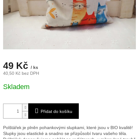
49 Kč
/ ks
40,50 Kč bez DPH
Měrná
Skladem
cena:
Přidat do košíku
Polštářek je plněn pohankovými slupkami, které jsou v BIO kvalitě!
Slupky jsou elastické a snadno se přizpůsobí tvaru vašeho těla.