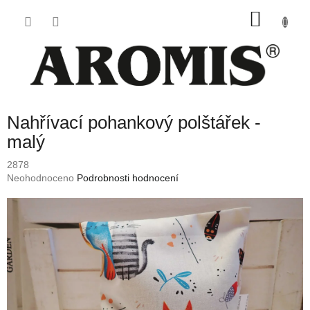
Přejít
NÁKU
na
obsah
KOŠÍK
Nahřívací pohankový polštářek -
malý
2878
Průměrné
Neohodnoceno
Podrobnosti hodnocení
hodnocení
produktu
je
0,0
z
5
hvězdiček.