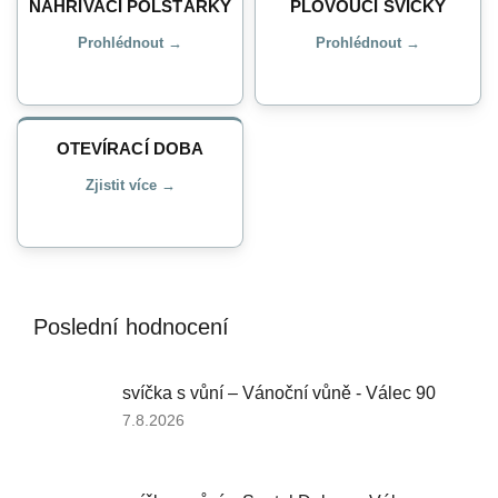
NAHŘÍVACÍ POLŠTÁŘKY
PLOVOUCÍ SVÍČKY
Prohlédnout →
Prohlédnout →
OTEVÍRACÍ DOBA
Zjistit více →
Poslední hodnocení
svíčka s vůní – Vánoční vůně - Válec 90
Hodnocení
7.8.2026
produktu
je
5