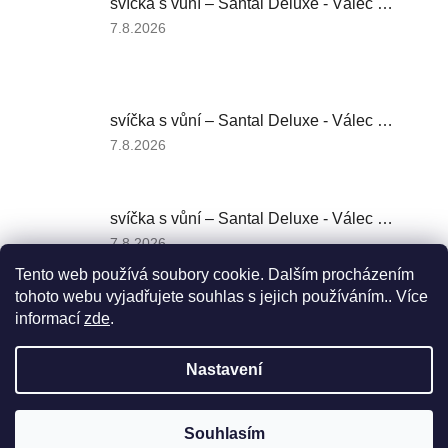
svíčka s vůní – Santal Deluxe - Válec 400
z
5
Hodnocení
7.8.2026
hvězdiček.
produktu
je
5
z
svíčka s vůní – Santal Deluxe - Válec 350
5
hvězdiček.
Hodnocení
7.8.2026
produktu
je
5
svíčka s vůní – Santal Deluxe - Válec 250
z
5
Hodnocení
7.8.2026
hvězdiček.
produktu
Tento web používá soubory cookie. Dalším procházením
je
tohoto webu vyjadřujete souhlas s jejich používáním.. Více
5
z
informací
zde
.
Z
5
á
hvězdiček.
Nastavení
Vytvořil Shoptet
p
a
t
Souhlasím
Copyright 2026
AROMIS
. Všechna práva vyhrazena.
í