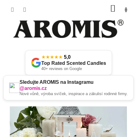
Přejít
NÁKU
na
obsah
KOŠÍK
★★★★★
5,0
Top Rated Scented Candles
40+ reviews on Google
Sledujte AROMIS na Instagramu
@aromis.cz
Nové vůně, výroba svíček, inspirace a zákulisí rodinné firmy.