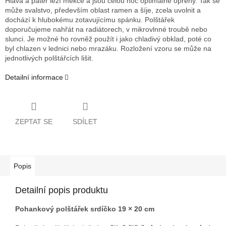
Hlava a páteř leží měkce a jsou celou noc optimálně opřeny. Tak se
může svalstvo, především oblast ramen a šíje, zcela uvolnit a
dochází k hlubokému zotavujícímu spánku. Polštářek
doporučujeme nahřát na radiátorech, v mikrovlnné troubě nebo
slunci. Je možné ho rovněž použít i jako chladivý obklad, poté co
byl chlazen v lednici nebo mrazáku. Rozložení vzoru se může na
jednotlivých polštářcích lišit.
Detailní informace
ZEPTAT SE
SDÍLET
Popis
Detailní popis produktu
Pohankový polštářek srdíčko 19 × 20 cm