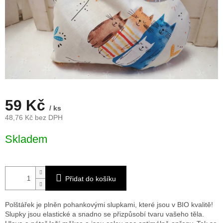
59 Kč
/ ks
48,76 Kč bez DPH
Měrná
Skladem
cena:
Přidat do košíku
Polštářek je plněn pohankovými slupkami, které jsou v BIO kvalitě!
Slupky jsou elastické a snadno se přizpůsobí tvaru vašeho těla.