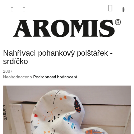
Přejít
NÁKU
na
obsah
KOŠÍK
Nahřívací pohankový polštářek -
srdíčko
2887
Průměrné
Neohodnoceno
Podrobnosti hodnocení
hodnocení
produktu
je
0,0
z
5
hvězdiček.