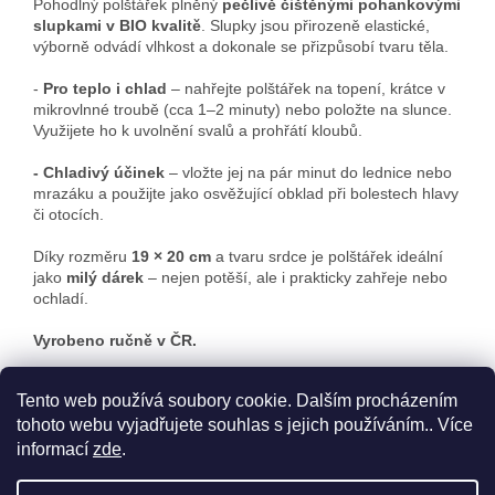
Pohodlný polštářek plněný
pečlivě čištěnými pohankovými
slupkami v BIO kvalitě
. Slupky jsou přirozeně elastické,
výborně odvádí vlhkost a dokonale se přizpůsobí tvaru těla.
-
Pro teplo i chlad
– nahřejte polštářek na topení, krátce v
mikrovlnné troubě (cca 1–2 minuty) nebo položte na slunce.
Využijete ho k uvolnění svalů a prohřátí kloubů.
- Chladivý účinek
– vložte jej na pár minut do lednice nebo
mrazáku a použijte jako osvěžující obklad při bolestech hlavy
či otocích.
Díky rozměru
19 × 20 cm
a tvaru srdce je polštářek ideální
jako
milý dárek
– nejen potěší, ale i prakticky zahřeje nebo
ochladí.
Vyrobeno ručně v ČR.
Tento web používá soubory cookie. Dalším procházením
tohoto webu vyjadřujete souhlas s jejich používáním.. Více
informací
zde
.
Z
á