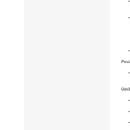
Použ
Údr