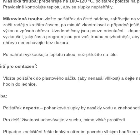
Klasická trouba
: předehřejte na
100–120 °C
, polštářek položte na 
Pravidelně kontrolujte teplotu, aby se slupky nepřehřály.
Mikrovlnná trouba
: vložte polštářek do čisté nádoby, zahřívejte na
začít raději s kratším časem, po minutě zkontrolovat a případně ješt
výkon a způsob ohřevu. Uvedené časy jsou pouze orientační – dopo
vyzkoušet, jaký čas a program jsou pro vaši troubu nejvhodnější, a
ohřevu nenechávejte bez dozoru.
Po nahřátí vyzkoušejte teplotu rukou, než přiložíte na tělo.
ití pro ochlazení:
Vložte polštářek do plastového sáčku (aby nenasál vlhkost) a dejte 
hodin do lednice.
žba:
Polštářek
neperte
– pohankové slupky by nasákly vodu a znehodnotil
Pro delší životnost uchovávejte v suchu, mimo vlhké prostředí.
Případné znečištění řešte lehkým otřením povrchu vlhkým hadříkem.