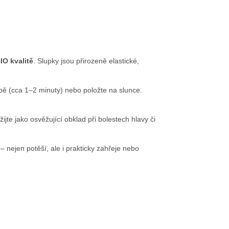
IO kvalitě
. Slupky jsou přirozeně elastické,
ubě (cca 1–2 minuty) nebo položte na slunce.
jte jako osvěžující obklad při bolestech hlavy či
– nejen potěší, ale i prakticky zahřeje nebo