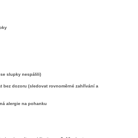
upky
se slupky nespálili)
t bez dozoru (sledovat rovnoměrné zahřívání a
žná alergie na pohanku