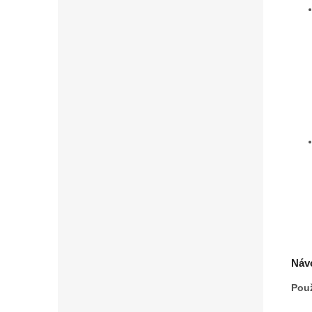
Návo
Použ