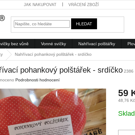
JAK NAKUPOVAT
VRÁCENÍ ZBOŽÍ
HLEDAT
víčky bez vůně
Vonné svíčky
Nahřívací polštářky
Plo
ky
Nahřívací pohankový polštářek - srdíčko
ívací pohankový polštářek - srdíčko
2386
né
noceno
Podrobnosti hodnocení
ení
59 
u
48,76 K
Měrná
Skla
cena:
ek.