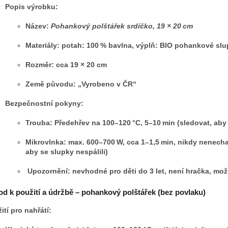
Popis výrobku:
Název:
Pohankový polštářek srdíčko, 19 × 20 cm
Materiály: potah: 100 % bavlna, výplň: BIO pohankové sl
Rozměr: cca 19 × 20 cm
Země původu: „Vyrobeno v ČR“
Bezpečnostní pokyny:
Trouba: Předehřev na 100–120 °C, 5–10 min (sledovat, aby 
Mikrovlnka: max. 600–700 W, cca 1–1,5 min, nikdy nenecha
aby se slupky nespálili)
Upozornění: nevhodné pro děti do 3 let, není hračka, mo
d k použití a údržbě – pohankový polštářek (bez povlaku)
ití pro nahřátí: