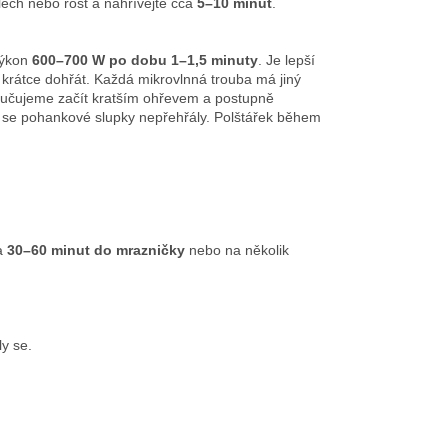
plech nebo rošt a nahřívejte cca
5–10 minut
.
 výkon
600–700 W po dobu 1–1,5 minuty
. Je lepší
ě krátce dohřát. Každá mikrovlnná trouba má jiný
ručujeme začít kratším ohřevem a postupně
by se pohankové slupky nepřehřály. Polštářek během
na
30–60 minut do mrazničky
nebo na několik
y se.