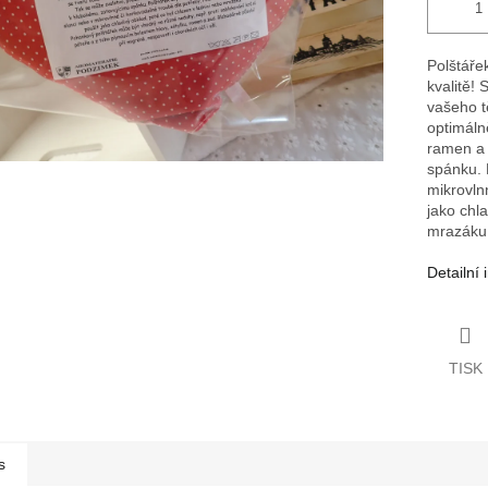
Polštáře
kvalitě! 
vašeho t
optimáln
ramen a 
spánku. 
mikrovln
jako chla
mrazáku
Detailní
TISK
s