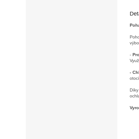
Det
Poha
Poho
výbo
-
Pro
Využ
- Ch
otoc
Díky
ochl
Vyro