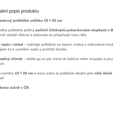
ailní popis produktu
nkový polštářek srdíčko 19 × 20 cm
dlný polštářek plněný
pečlivě čištěnými pohankovými slupkami v B
rně odvádí vlhkost a dokonale se přizpůsobí tvaru těla.
 teplo i chlad
– nahřejte polštářek na topení, krátce v mikrovlnné tro
ijete ho k uvolnění svalů a prohřátí kloubů.
ladivý účinek
– vložte jej na pár minut do lednice nebo mrazáku a použi
ích.
 rozměru
19 × 20 cm
a tvaru srdce je polštářek ideální jako
milý dárek
adí.
beno ručně v ČR.