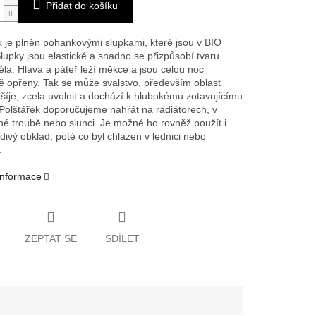
Přidat do košíku
k je plněn pohankovými slupkami, které jsou v BIO
Slupky jsou elastické a snadno se přizpůsobí tvaru
ěla. Hlava a páteř leží měkce a jsou celou noc
ě opřeny. Tak se může svalstvo, především oblast
šíje, zcela uvolnit a dochází k hlubokému zotavujícímu
Polštářek doporučujeme nahřát na radiátorech, v
né troubě nebo slunci. Je možné ho rovněž použít i
divý obklad, poté co byl chlazen v lednici nebo
.
 informace
ZEPTAT SE
SDÍLET