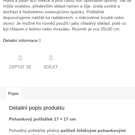
Hlava a páteř leží měkce a jsou celou noc optimálně opřeny. Tak se
může svalstvo, především oblast ramen a šíje, zcela uvolnit a
dochází k hlubokému zotavujícímu spánku. Polštářek
doporučujeme nahřát na radiátorech, v mikrovlnné troubě nebo
slunci. Je možné ho rovněž použít i jako chladivý obklad, poté co
byl chlazen v lednici nebo mrazáku. Rozměr je cca 25x30 cm.
Detailní informace
ZEPTAT SE
SDÍLET
Popis
Detailní popis produktu
Pohankový polštářek 17 × 17 cm
Pohodlný polštářek plněný
pečlivě čištěnými pohankovými