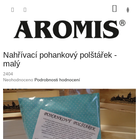
Přejít
NÁKU
na
obsah
KOŠÍK
Nahřívací pohankový polštářek -
malý
2404
Průměrné
Neohodnoceno
Podrobnosti hodnocení
hodnocení
produktu
je
0,0
z
5
hvězdiček.