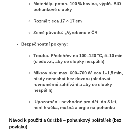
Materiály: potah: 100 % bavlna, výplň: BIO
pohankové slupky
Rozměr: cca 17 × 17 cm
Země původu: „Vyrobeno v ČR“
Bezpečnostní pokyny:
Trouba: Předehřev na 100–120 °C, 5–10 min
(sledovat, aby se slupky nespálili)
Mikrovlnka: max. 600–700 W, cca 1–1,5 min,
nikdy nenechat bez dozoru (sledovat
rovnoměrné zahřívání a aby se slupky
nespálili)
Upozornění: nevhodné pro děti do 3 let,
není hračka, možná alergie na pohanku
Návod k použití a údržbě – pohankový polštářek (bez
povlaku)