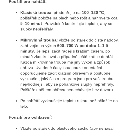
Použití pro nahřátí:
Klasická trouba
: předehřejte na
100–120 °C
,
polštářek položte na plech nebo rošt a nahřívejte cca
5–10 minut
. Pravidelně kontrolujte teplotu, aby se
slupky nepřehřály.
Mikrovlnná trouba
: vložte polštářek do čisté nádoby,
zahřívejte na výkon
600–700 W po dobu 1–1,5
minuty
. Je lepší začít raději s kratším časem, po
minutě zkontrolovat a případně ještě krátce dohřát.
Každá mikrovlnná trouba má jiný výkon a způsob
ohřevu. Uvedené časy jsou pouze orientační –
doporučujeme začít kratším ohřevem a postupně
vyzkoušet, jaký čas a program jsou pro vaši troubu
nejvhodnější, aby se pohankové slupky nepřehřály.
Polštářek během ohřevu nenechávejte bez dozoru.
Po nahřátí vyzkoušejte teplotu rukou, než přiložíte na
tělo.
Použití pro ochlazení:
Vložte polštářek do plastového sáčku (aby nenasál