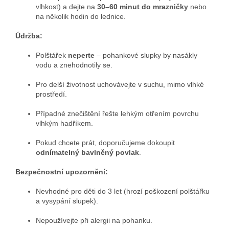
vlhkost) a dejte na
30–60 minut do mrazničky
nebo
na několik hodin do lednice.
Údržba:
Polštářek
neperte
– pohankové slupky by nasákly
vodu a znehodnotily se.
Pro delší životnost uchovávejte v suchu, mimo vlhké
prostředí.
Případné znečištění řešte lehkým otřením povrchu
vlhkým hadříkem.
Pokud chcete prát, doporučujeme dokoupit
odnímatelný bavlněný povlak
.
Bezpečnostní upozornění:
Nevhodné pro děti do 3 let (hrozí poškození polštářku
a vysypání slupek).
Nepoužívejte při alergii na pohanku.