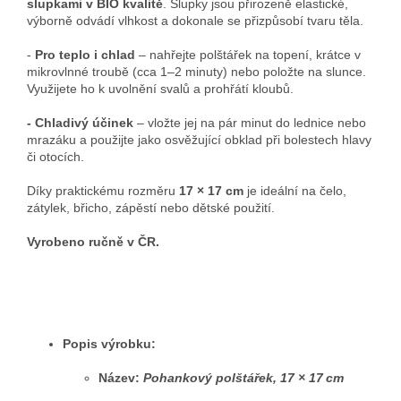
slupkami v BIO kvalitě
. Slupky jsou přirozeně elastické,
výborně odvádí vlhkost a dokonale se přizpůsobí tvaru těla.
-
Pro teplo i chlad
– nahřejte polštářek na topení, krátce v
mikrovlnné troubě (cca 1–2 minuty) nebo položte na slunce.
Využijete ho k uvolnění svalů a prohřátí kloubů.
- Chladivý účinek
– vložte jej na pár minut do lednice nebo
mrazáku a použijte jako osvěžující obklad při bolestech hlavy
či otocích.
Díky praktickému rozměru
17 × 17 cm
je ideální na čelo,
zátylek, břicho, zápěstí nebo dětské použití.
Vyrobeno ručně v ČR.
Popis výrobku:
Název:
Pohankový polštářek, 17 × 17 cm