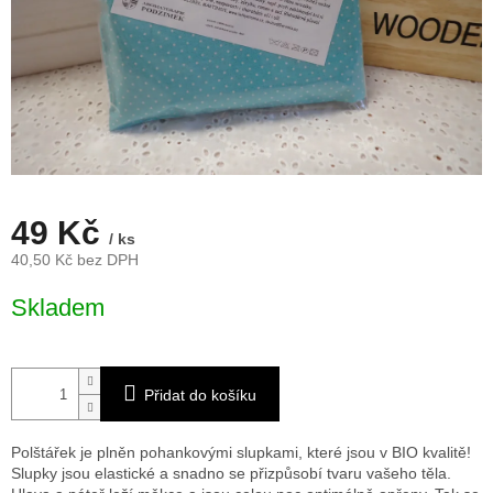
49 Kč
/ ks
40,50 Kč bez DPH
Měrná
Skladem
cena:
Přidat do košíku
Polštářek je plněn pohankovými slupkami, které jsou v BIO kvalitě!
Slupky jsou elastické a snadno se přizpůsobí tvaru vašeho těla.