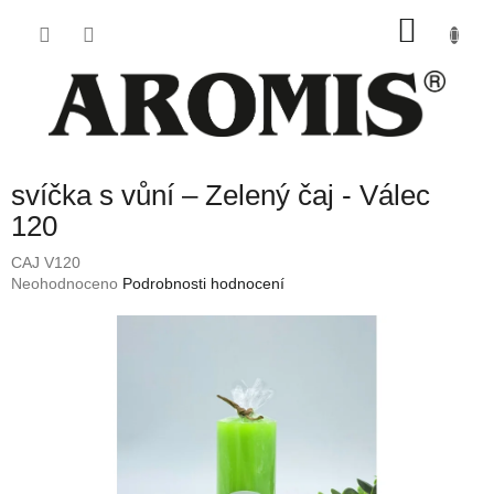
Přejít
NÁKU
na
obsah
KOŠÍK
svíčka s vůní – Zelený čaj - Válec
120
CAJ V120
Průměrné
Neohodnoceno
Podrobnosti hodnocení
hodnocení
produktu
je
0,0
z
5
hvězdiček.