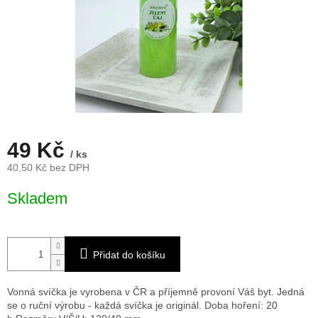
49 Kč
/ ks
40,50 Kč bez DPH
Měrná
Skladem
cena:
Přidat do košíku
Vonná svíčka je vyrobena v ČR a příjemně provoní Váš byt. Jedná
se o ruční výrobu - každá svíčka je originál. Doba hoření: 20