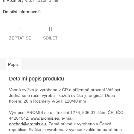
h
Rozměry V/Š/H: 120/40 mm
Detailní informace
ZEPTAT SE
SDÍLET
Popis
Detailní popis produktu
Vonná svíčka je vyrobena v ČR a příjemně provoní Váš byt.
Jedná se o ruční výrobu - každá svíčka je originál. Doba
hoření: 20 h
Rozměry V/Š/H: 120/40 mm
Výrobce: AROMIS s.r.o., Textilní 1276, 506 01 Jičín, ČR, IČO
44264542,
www.aromis.eu,
e-mail:
obchod@aromis.eu,
Země původu: vyrobeno v České
republice. Svíčka je vyrobena z vysoce kvalitního parafínu s