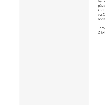
Výro
půvo
knot
vyrá
hořl
Tent
Z to