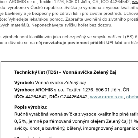
bce: AROMIS s.r.o., Textilní 1276, 506 01 Jičín, ČR, IČO 44264542,
ww
du: vyrobeno v České republice. Svíčka je vyrobena z vysoce kvalitníh
 je bavlněný a je bezpečný pro zdraví lidí i pro životní prostředí. Uch
žce: Vyhledejte lékařskou pomoc. Zabraňte uvolnění do životního prostř
avých materiálů. Neponechávejte svíčku hořet bez dozoru.
o výrobek není klasifikován jako nebezpečný ve smyslu nařízení (ES) 
hoto důvodu se na něj
nevztahuje povinnost přidělit UFI kód
ani hlá