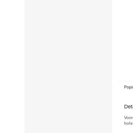
n
e
l
Popi
Det
Vonn
hoře