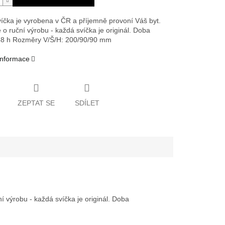
íčka je vyrobena v ČR a příjemně provoní Váš byt.
 o ruční výrobu - každá svíčka je originál. Doba
88 h
Rozměry V/Š/H: 200/90/90 mm
 informace
ZEPTAT SE
SDÍLET
 výrobu - každá svíčka je originál. Doba