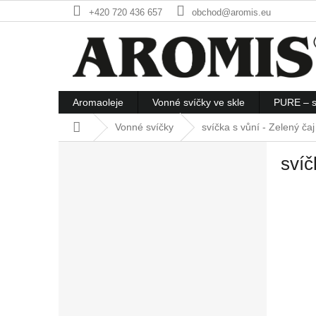
Přejít
+420 720 436 657
obchod@aromis.eu
na
obsah
Aromaoleje
Vonné svíčky ve skle
PURE – s
Domů
Vonné svíčky
svíčka s vůní - Zelený čaj
P
svíč
o
s
t
r
a
n
n
í
p
a