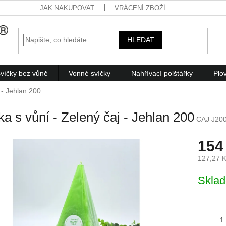
JAK NAKUPOVAT
VRÁCENÍ ZBOŽÍ
HLEDAT
víčky bez vůně
Vonné svíčky
Nahřívací polštářky
Plo
 - Jehlan 200
ka s vůní - Zelený čaj - Jehlan 200
CAJ J20
154
127,27 
Měrná
Skla
cena: