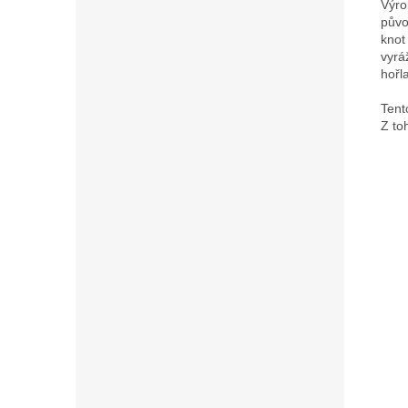
Výro
půvo
knot
vyrá
hořl
Tent
Z to