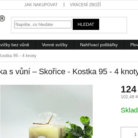
JAK NAKUPOVAT
VRÁCENÍ ZBOŽÍ
HLEDAT
víčky bez vůně
Vonné svíčky
Nahřívací polštářky
Plo
Kostka 95 - 4 knoty
ka s vůní – Skořice - Kostka 95 - 4 knot
124
102,48 
Měrná
Skla
cena: