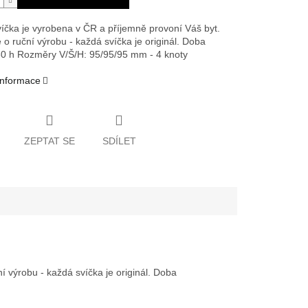
íčka je vyrobena v ČR a příjemně provoní Váš byt.
 o ruční výrobu - každá svíčka je originál. Doba
30 h
Rozměry V/Š/H: 95/95/95 mm - 4 knoty
 informace
ZEPTAT SE
SDÍLET
 výrobu - každá svíčka je originál. Doba