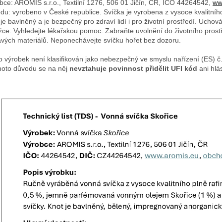
bce: AROMIS s.r.o., Textilní 1276, 506 01 Jičín, ČR, IČO 44264542,
ww
du: vyrobeno v České republice. Svíčka je vyrobena z vysoce kvalitníh
 je bavlněný a je bezpečný pro zdraví lidí i pro životní prostředí. Uch
žce: Vyhledejte lékařskou pomoc. Zabraňte uvolnění do životního prostř
avých materiálů. Neponechávejte svíčku hořet bez dozoru.
o výrobek není klasifikován jako nebezpečný ve smyslu nařízení (ES) 
hoto důvodu se na něj
nevztahuje povinnost přidělit UFI kód
ani hlá