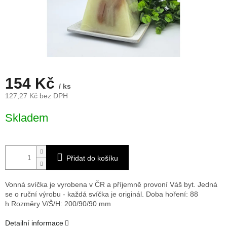
154 Kč
/ ks
127,27 Kč bez DPH
Měrná
Skladem
cena:
Přidat do košíku
Vonná svíčka je vyrobena v ČR a příjemně provoní Váš byt. Jedná
se o ruční výrobu - každá svíčka je originál. Doba hoření: 88
h
Rozměry V/Š/H: 200/90/90 mm
Detailní informace