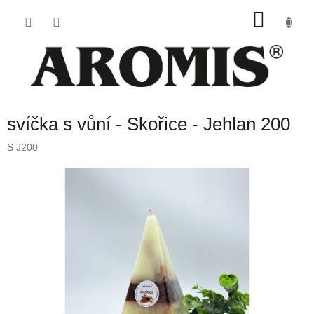
Přejít
NÁKU
na
obsah
KOŠÍK
svíčka s vůní - Skořice - Jehlan 200
S J200