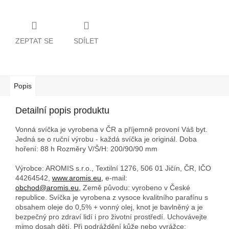
ZEPTAT SE
SDÍLET
Popis
Detailní popis produktu
Vonná svíčka je vyrobena v ČR a příjemně provoní Váš byt.
Jedná se o ruční výrobu - každá svíčka je originál. Doba
hoření: 88 h
Rozměry V/Š/H: 200/90/90 mm
Výrobce: AROMIS s.r.o., Textilní 1276, 506 01 Jičín, ČR, IČO
44264542,
www.aromis.eu,
e-mail:
obchod@aromis.eu,
Země původu: vyrobeno v České
republice. Svíčka je vyrobena z vysoce kvalitního parafínu s
obsahem oleje do 0,5% + vonný olej, knot je bavlněný a je
bezpečný pro zdraví lidí i pro životní prostředí. Uchovávejte
mimo dosah dětí. Při podráždění kůže nebo vyrážce: