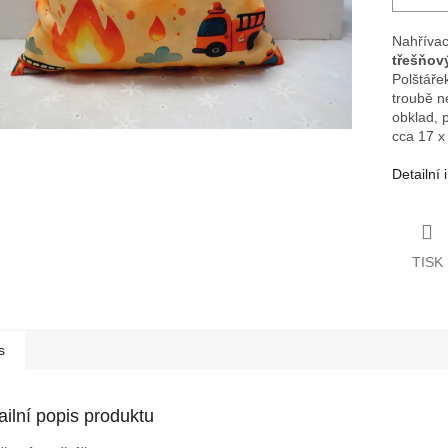
Nahřívac
třešňov
Polštáře
troubě n
obklad, 
cca 17 x
Detailní
TISK
s
ailní popis produktu