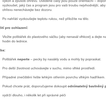
výkon a způsob ohřevu. Uvedené časy jsou pouze orientační – dopo
vyzkoušet, jaký čas a program jsou pro vaši troubu nejvhodnější, ab
ohřevu nenechávejte bez dozoru.
Po nahřátí vyzkoušejte teplotu rukou, než přiložíte na tělo.
ití pro ochlazení:
Vložte polštářek do plastového sáčku (aby nenasál vlhkost) a dejte n
hodin do lednice.
žba:
Polštářek
neperte
– pecky by nasákly vodu a mohly by popraskat.
Pro delší životnost uchovávejte v suchu, mimo vlhké prostředí.
Případné znečištění řešte lehkým otřením povrchu vlhkým hadříkem.
Pokud chcete prát, doporučujeme dokoupit
odnímatelný bavlněný 
vydrží dlouho, i několik let při správné péči