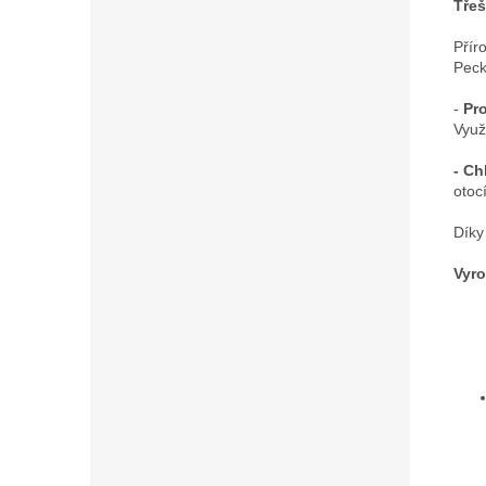
Třeš
Přír
Peck
-
Pro
Využ
- Ch
otoc
Díky
Vyro