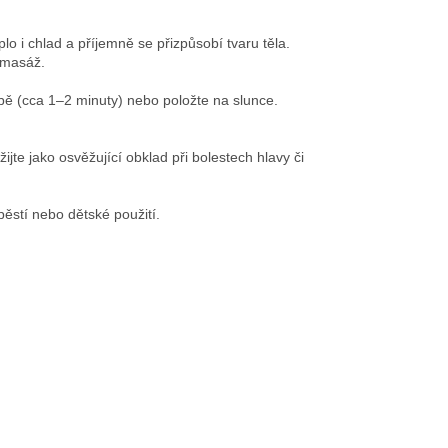
plo i chlad a příjemně se přizpůsobí tvaru těla.
romasáž.
ubě (cca 1–2 minuty) nebo položte na slunce.
jte jako osvěžující obklad při bolestech hlavy či
ápěstí nebo dětské použití.