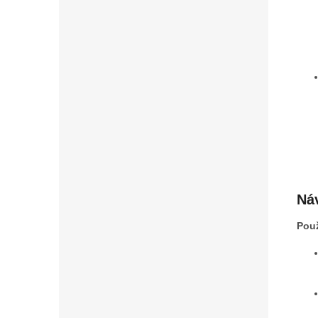
Náv
Použ