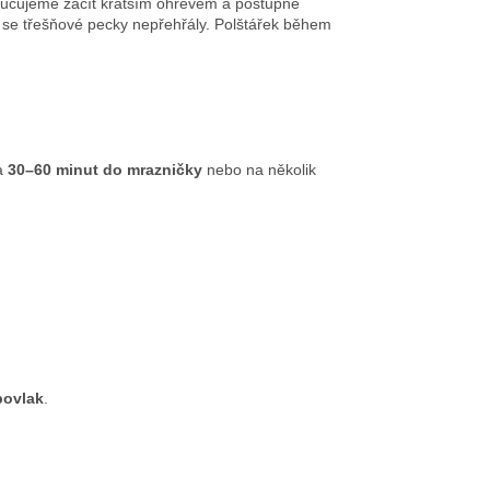
ručujeme začít kratším ohřevem a postupně
y se třešňové pecky nepřehřály. Polštářek během
a
30–60 minut do mrazničky
nebo na několik
povlak
.