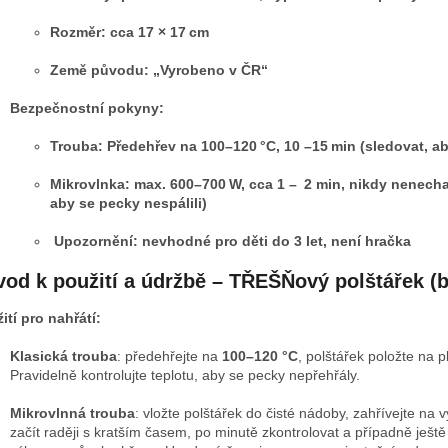
Rozměr: cca 17 × 17 cm
Země původu: „Vyrobeno v ČR“
Bezpečnostní pokyny:
Trouba: Předehřev na 100–120 °C, 10 –15 min (sledovat, ab
Mikrovlnka: max. 600–700 W, cca 1 – 2 min, nikdy nenecha
aby se pecky nespálili)
Upozornění: nevhodné pro děti do 3 let, není hračka
od k použití a údržbě – TŘEŠŇový polštářek (
ití pro nahřátí:
Klasická trouba
: předehřejte na
100–120 °C
, polštářek položte na p
Pravidelně kontrolujte teplotu, aby se pecky nepřehřály.
Mikrovlnná trouba
: vložte polštářek do čisté nádoby, zahřívejte na 
začít raději s kratším časem, po minutě zkontrolovat a případně ješt