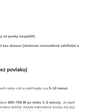
y se pecky nespálili)
t bez dozoru (sledovat rovnoměrné zahřívání a
bez povlaku)
lech nebo rošt a nahřívejte cca
5–10 minut
.
výkon
600–700 W po dobu 1–2 minuty
. Je lepší
ě krátce dohřát. Každá mikrovlnná trouba má jiný