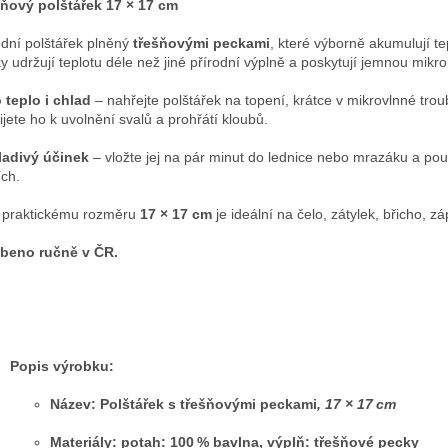
ňový polštářek 17 × 17 cm
odní polštářek plněný
třešňovými peckami
, které výborně akumulují te
y udržují teplotu déle než jiné přírodní výplně a poskytují jemnou mik
 teplo i chlad
– nahřejte polštářek na topení, krátce v mikrovlnné tro
ijete ho k uvolnění svalů a prohřátí kloubů.
ladivý účinek
– vložte jej na pár minut do lednice nebo mrazáku a použi
ích.
 praktickému rozměru
17 × 17 cm
je ideální na čelo, zátylek, břicho, z
beno ručně v ČR.
Popis výrobku:
Název:
Polštářek s třešňovými peckami
, 17 × 17 cm
Materiály: potah: 100 % bavlna, výplň: třešňové pecky