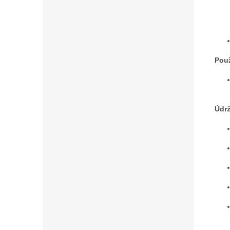
Použ
Údr