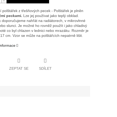
í polštářek z třešňových pecek - Polštářek je plněn
ými peckami.
Lze jej používat jako teplý obklad.
k doporučujeme nahřát na radiátorech, v mikrovlnné
ebo slunci. Je možné ho rovněž použít i jako chladivý
poté co byl chlazen v lednici nebo mrazáku. Rozměr je
 17 cm. Vzor se může na polštářcích nepatrně lišit.
 informace
ZEPTAT SE
SDÍLET