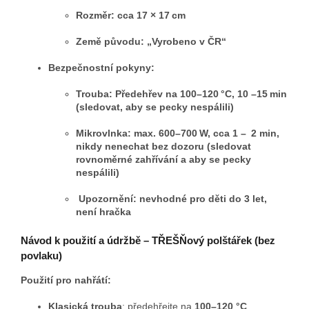
Rozměr: cca 17 × 17 cm
Země původu: „Vyrobeno v ČR“
Bezpečnostní pokyny:
Trouba: Předehřev na 100–120 °C, 10 –15 min
(sledovat, aby se pecky nespálili)
Mikrovlnka: max. 600–700 W, cca 1 – 2 min,
nikdy nenechat bez dozoru (sledovat
rovnoměrné zahřívání a aby se pecky
nespálili)
Upozornění: nevhodné pro děti do 3 let,
není hračka
Návod k použití a údržbě – TŘEŠŇový polštářek (bez
povlaku)
Použití pro nahřátí:
Klasická trouba
: předehřejte na
100–120 °C
,