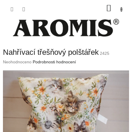
Přejít
NÁKU
na
obsah
KOŠÍK
Nahřívací třešňový polštářek
2425
Průměrné
Neohodnoceno
Podrobnosti hodnocení
hodnocení
produktu
je
0,0
z
5
hvězdiček.