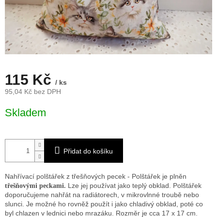
115 Kč
/ ks
95,04 Kč bez DPH
Měrná
Skladem
cena:
Přidat do košíku
Nahřívací polštářek z třešňových pecek - Polštářek je plněn
Lze jej používat jako teplý obklad. Polštářek
třešňovými peckami.
doporučujeme nahřát na radiátorech, v mikrovlnné troubě nebo
slunci. Je možné ho rovněž použít i jako chladivý obklad, poté co
byl chlazen v lednici nebo mrazáku. Rozměr je cca 17 x 17 cm.