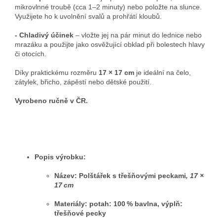
mikrovlnné troubě (cca 1–2 minuty) nebo položte na slunce.
Využijete ho k uvolnění svalů a prohřátí kloubů.
- Chladivý účinek
– vložte jej na pár minut do lednice nebo
mrazáku a použijte jako osvěžující obklad při bolestech hlavy
či otocích.
Díky praktickému rozměru
17 × 17 cm
je ideální na čelo,
zátylek, břicho, zápěstí nebo dětské použití.
Vyrobeno ručně v ČR.
Popis výrobku:
Název:
Polštářek s třešňovými peckami
, 17 ×
17 cm
Materiály: potah: 100 % bavlna, výplň:
třešňové pecky