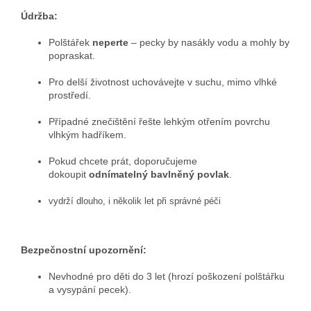
Údržba:
Polštářek
neperte
– pecky by nasákly vodu a mohly by
popraskat.
Pro delší životnost uchovávejte v suchu, mimo vlhké
prostředí.
Případné znečištění řešte lehkým otřením povrchu
vlhkým hadříkem.
Pokud chcete prát, doporučujeme
dokoupit
odnímatelný bavlněný povlak
.
vydrží dlouho, i několik let při správné péči
Bezpečnostní upozornění:
Nevhodné pro děti do 3 let (hrozí poškození polštářku
a vysypání pecek).