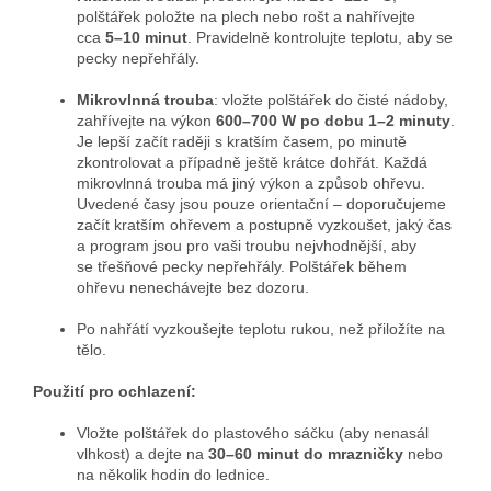
polštářek položte na plech nebo rošt a nahřívejte
cca
5–10 minut
. Pravidelně kontrolujte teplotu, aby se
pecky nepřehřály.
Mikrovlnná trouba
: vložte polštářek do čisté nádoby,
zahřívejte na výkon
600–700 W po dobu 1–2 minuty
.
Je lepší začít raději s kratším časem, po minutě
zkontrolovat a případně ještě krátce dohřát. Každá
mikrovlnná trouba má jiný výkon a způsob ohřevu.
Uvedené časy jsou pouze orientační – doporučujeme
začít kratším ohřevem a postupně vyzkoušet, jaký čas
a program jsou pro vaši troubu nejvhodnější, aby
se třešňové pecky nepřehřály. Polštářek během
ohřevu nenechávejte bez dozoru.
Po nahřátí vyzkoušejte teplotu rukou, než přiložíte na
tělo.
Použití pro ochlazení:
Vložte polštářek do plastového sáčku (aby nenasál
vlhkost) a dejte na
30–60 minut do mrazničky
nebo
na několik hodin do lednice.