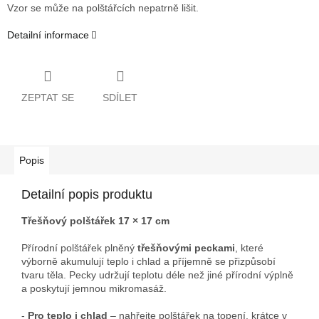
Vzor se může na polštářcích nepatrně lišit.
Detailní informace
ZEPTAT SE
SDÍLET
Popis
Detailní popis produktu
Třešňový polštářek 17 × 17 cm
Přírodní polštářek plněný
třešňovými peckami
, které
výborně akumulují teplo i chlad a příjemně se přizpůsobí
tvaru těla. Pecky udržují teplotu déle než jiné přírodní výplně
a poskytují jemnou mikromasáž.
-
Pro teplo i chlad
– nahřejte polštářek na topení, krátce v