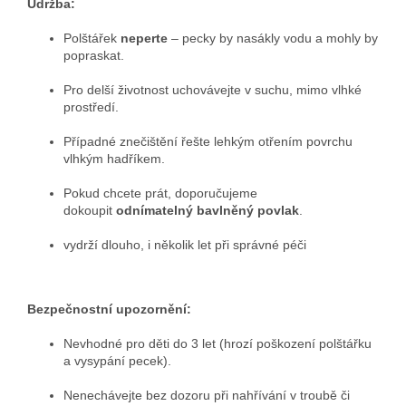
Údržba:
Polštářek
neperte
– pecky by nasákly vodu a mohly by
popraskat.
Pro delší životnost uchovávejte v suchu, mimo vlhké
prostředí.
Případné znečištění řešte lehkým otřením povrchu
vlhkým hadříkem.
Pokud chcete prát, doporučujeme
dokoupit
odnímatelný bavlněný povlak
.
vydrží dlouho, i několik let při správné péči
Bezpečnostní upozornění:
Nevhodné pro děti do 3 let (hrozí poškození polštářku
a vysypání pecek).
Nenechávejte bez dozoru při nahřívání v troubě či