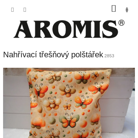
Přejít
NÁKU
na
obsah
KOŠÍK
Nahřívací třešňový polštářek
2853