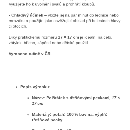
Využijete ho k uvolnění svalů a prohřátí kloubů.
- Chladivý účinek
– vložte jej na pár minut do lednice nebo
mrazáku a použijte jako osvěžující obklad při bolestech hlavy
či otocích.
Díky praktickému rozměru
17 × 17 cm
je ideální na čelo,
zátylek, břicho, zápěstí nebo dětské použití.
Vyrobeno ručně v ČR.
Popis výrobku:
Název:
Polštářek s třešňovými peckami
, 17 ×
17 cm
Materiály: potah: 100 % bavlna, výplň:
třešňové pecky