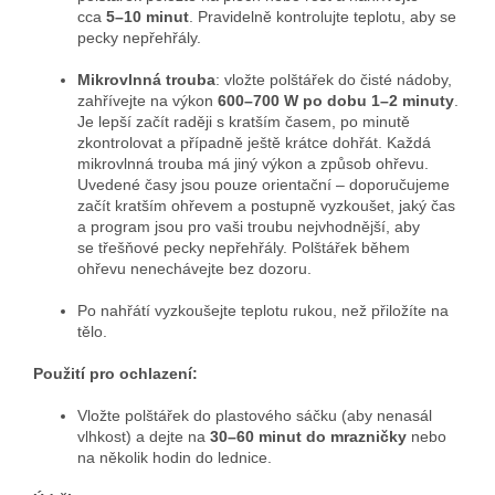
cca
5–10 minut
. Pravidelně kontrolujte teplotu, aby se
pecky nepřehřály.
Mikrovlnná trouba
: vložte polštářek do čisté nádoby,
zahřívejte na výkon
600–700 W po dobu 1–2 minuty
.
Je lepší začít raději s kratším časem, po minutě
zkontrolovat a případně ještě krátce dohřát. Každá
mikrovlnná trouba má jiný výkon a způsob ohřevu.
Uvedené časy jsou pouze orientační – doporučujeme
začít kratším ohřevem a postupně vyzkoušet, jaký čas
a program jsou pro vaši troubu nejvhodnější, aby
se třešňové pecky nepřehřály. Polštářek během
ohřevu nenechávejte bez dozoru.
Po nahřátí vyzkoušejte teplotu rukou, než přiložíte na
tělo.
Použití pro ochlazení:
Vložte polštářek do plastového sáčku (aby nenasál
vlhkost) a dejte na
30–60 minut do mrazničky
nebo
na několik hodin do lednice.