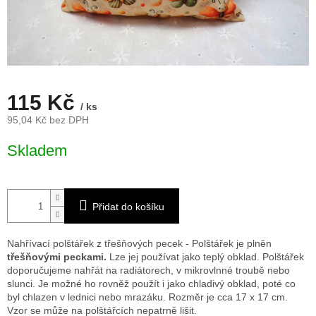
115 Kč
/ ks
95,04 Kč bez DPH
Měrná
Skladem
cena:
Přidat do košíku
Nahřívací polštářek z třešňových pecek - Polštářek je plněn
třešňovými peckami.
Lze jej používat jako teplý obklad. Polštářek
doporučujeme nahřát na radiátorech, v mikrovlnné troubě nebo
slunci. Je možné ho rovněž použít i jako chladivý obklad, poté co
byl chlazen v lednici nebo mrazáku. Rozměr je cca 17 x 17 cm.
Vzor se může na polštářcích nepatrně lišit.