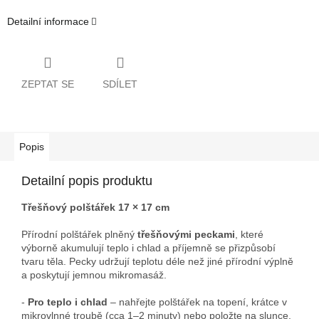
Detailní informace
ZEPTAT SE
SDÍLET
Popis
Detailní popis produktu
Třešňový polštářek 17 × 17 cm
Přírodní polštářek plněný
třešňovými peckami
, které
výborně akumulují teplo i chlad a příjemně se přizpůsobí
tvaru těla. Pecky udržují teplotu déle než jiné přírodní výplně
a poskytují jemnou mikromasáž.
-
Pro teplo i chlad
– nahřejte polštářek na topení, krátce v
mikrovlnné troubě (cca 1–2 minuty) nebo položte na slunce.