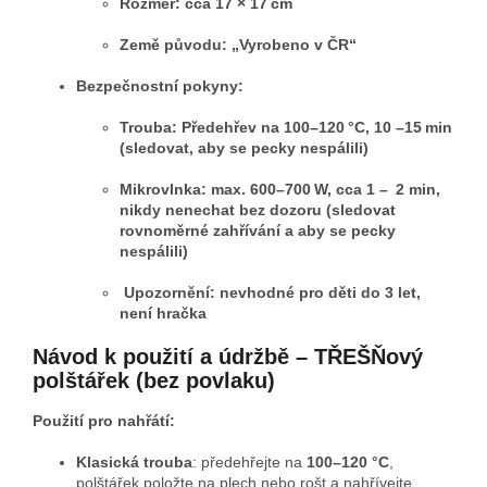
Rozměr: cca 17 × 17 cm
Země původu: „Vyrobeno v ČR“
Bezpečnostní pokyny:
Trouba: Předehřev na 100–120 °C, 10 –15 min
(sledovat, aby se pecky nespálili)
Mikrovlnka: max. 600–700 W, cca 1 – 2 min,
nikdy nenechat bez dozoru (sledovat
rovnoměrné zahřívání a aby se pecky
nespálili)
Upozornění: nevhodné pro děti do 3 let,
není hračka
Návod k použití a údržbě – TŘEŠŇový
polštářek (bez povlaku)
Použití pro nahřátí:
Klasická trouba
: předehřejte na
100–120 °C
,
polštářek položte na plech nebo rošt a nahřívejte