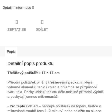
Detailní informace
ZEPTAT SE
SDÍLET
Popis
Detailní popis produktu
Třešňový polštářek 17 × 17 cm
Přírodní polštářek plněný
třešňovými peckami
, které
výborně akumulují teplo i chlad a příjemně se přizpůsobí
tvaru těla. Pecky udržují teplotu déle než jiné přírodní výplně
a poskytují jemnou mikromasáž.
-
Pro teplo i chlad
– nahřejte polštářek na topení, krátce v
mikrovlnné troubě (cca 1–2 minuty) nebo položte na slunce.