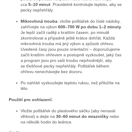
cca
5–10 minut
. Pravidelně kontrolujte teplotu, aby se
pecky nepřehřály.
Mikrovlnná trouba
: vložte polštářek do čisté nádoby,
zahřívejte na výkon
600–700 W po dobu 1–2 minuty
.
Je lepší začít raději s kratším časem, po minutě
zkontrolovat a případně ještě krátce dohřát. Každá
mikrovlnná trouba má jiný výkon a způsob ohřevu.
Uvedené časy jsou pouze orientační – doporučujeme
začít kratším ohřevem a postupně vyzkoušet, jaký čas
a program jsou pro vaši troubu nejvhodnější, aby
se třešňové pecky nepřehřály. Polštářek během
ohřevu nenechávejte bez dozoru.
Po nahřátí vyzkoušejte teplotu rukou, než přiložíte na
tělo.
Použití pro ochlazení:
Vložte polštářek do plastového sáčku (aby nenasál
vlhkost) a dejte na
30–60 minut do mrazničky
nebo
na několik hodin do lednice.