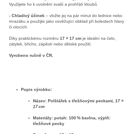
Využijete ho k uvolnění svalů a prohřátí kloubů.
- Chladivý účinek
– vložte jej na pár minut do lednice nebo
mrazáku a použijte jako osvěžující obklad při bolestech hlavy
či otocích.
Díky praktickému rozměru
17 × 17 cm
je ideální na čelo,
zátylek, břicho, zápěstí nebo dětské použití.
Vyrobeno ručně v ČR.
Popis výrobku:
Název:
Polštářek s třešňovými peckami
, 17 ×
17 cm
Materiály: potah: 100 % bavlna, výplň:
třešňové pecky