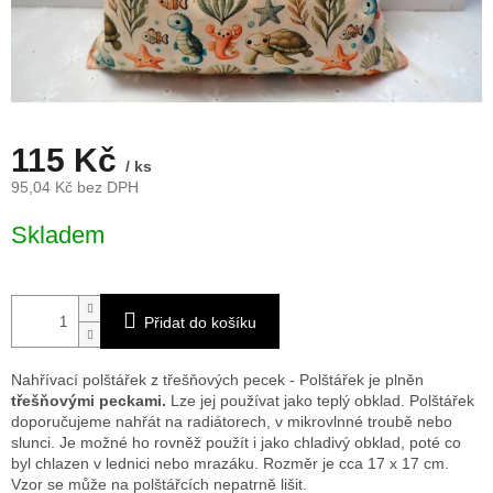
115 Kč
/ ks
95,04 Kč bez DPH
Měrná
Skladem
cena:
Přidat do košíku
Nahřívací polštářek z třešňových pecek - Polštářek je plněn
třešňovými peckami.
Lze jej používat jako teplý obklad. Polštářek
doporučujeme nahřát na radiátorech, v mikrovlnné troubě nebo
slunci. Je možné ho rovněž použít i jako chladivý obklad, poté co
byl chlazen v lednici nebo mrazáku. Rozměr je cca 17 x 17 cm.
Vzor se může na polštářcích nepatrně lišit.