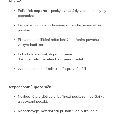
Údržba:
Polštářek
neperte
– pecky by nasákly vodu a mohly by
popraskat.
Pro delší životnost uchovávejte v suchu, mimo vlhké
prostředí.
Případné znečištění řešte lehkým otřením povrchu
vlhkým hadříkem.
Pokud chcete prát, doporučujeme
dokoupit
odnímatelný bavlněný povlak
.
vydrží dlouho, i několik let při správné péči
Bezpečnostní upozornění:
Nevhodné pro děti do 3 let (hrozí poškození polštářku
a vysypání pecek).
Nenechávejte bez dozoru při nahřívání v troubě či