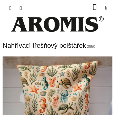
Přejít
NÁKU
na
obsah
KOŠÍK
Nahřívací třešňový polštářek
2850