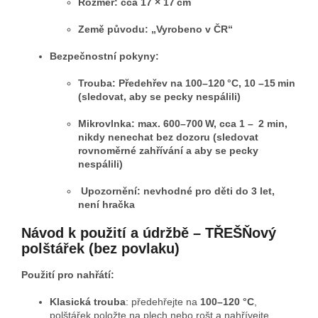
Rozměr: cca 17 × 17 cm
Země původu: „Vyrobeno v ČR“
Bezpečnostní pokyny:
Trouba: Předehřev na 100–120 °C, 10 –15 min
(sledovat, aby se pecky nespálili)
Mikrovlnka: max. 600–700 W, cca 1 – 2 min,
nikdy nenechat bez dozoru (sledovat
rovnoměrné zahřívání a aby se pecky
nespálili)
Upozornění: nevhodné pro děti do 3 let,
není hračka
Návod k použití a údržbě – TŘEŠŇový
polštářek (bez povlaku)
Použití pro nahřátí:
Klasická trouba
: předehřejte na
100–120 °C
,
polštářek položte na plech nebo rošt a nahřívejte