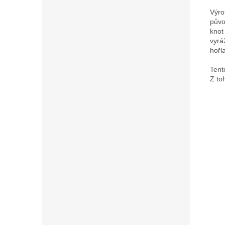
Výro
půvo
knot
vyrá
hořl
Tent
Z to