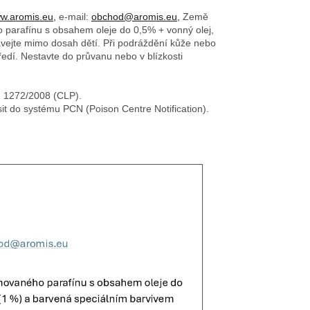
w.aromis.eu,
e-mail:
obchod@aromis.eu,
Země
o parafínu s obsahem oleje do 0,5% + vonný olej,
ovávejte mimo dosah dětí. Při podráždění kůže nebo
edí. Nestavte do průvanu nebo v blízkosti
č. 1272/2008 (CLP).
sit do systému PCN (Poison Centre Notification).