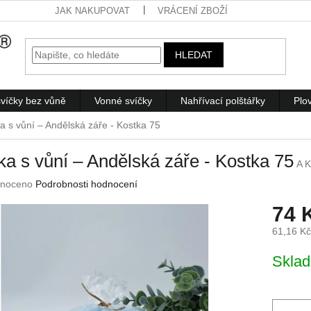
JAK NAKUPOVAT
VRÁCENÍ ZBOŽÍ
HLEDAT
víčky bez vůně
Vonné svíčky
Nahřívací polštářky
Plo
ka s vůní – Andělská záře - Kostka 75
ka s vůní – Andělská záře - Kostka 75
A 
né
noceno
Podrobnosti hodnocení
ení
74 
u
61,16 K
Měrná
Skla
cena:
ek.