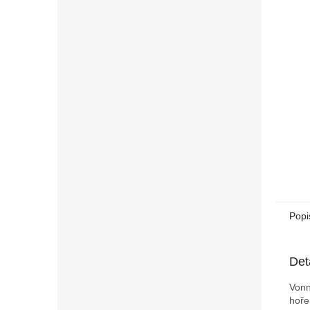
n
e
l
Popi
Det
Vonn
hoře