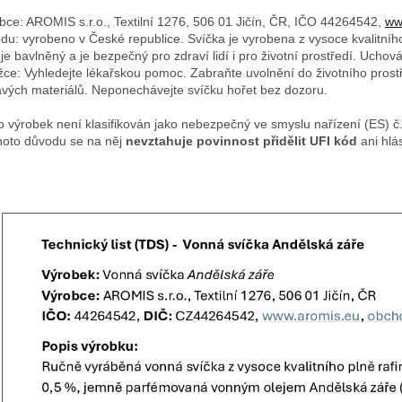
bce: AROMIS s.r.o., Textilní 1276, 506 01 Jičín, ČR, IČO 44264542,
ww
du: vyrobeno v České republice. Svíčka je vyrobena z vysoce kvalitníh
 je bavlněný a je bezpečný pro zdraví lidí i pro životní prostředí. Uch
žce: Vyhledejte lékařskou pomoc. Zabraňte uvolnění do životního prostř
avých materiálů. Neponechávejte svíčku hořet bez dozoru.
o výrobek není klasifikován jako nebezpečný ve smyslu nařízení (ES) 
hoto důvodu se na něj
nevztahuje povinnost přidělit UFI kód
ani hlá