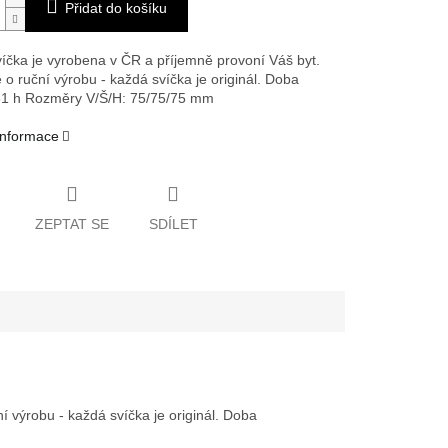
Přidat do košíku
íčka je vyrobena v ČR a příjemně provoní Váš byt.
 o ruční výrobu - každá svíčka je originál. Doba
51 h
Rozměry V/Š/H: 75/75/75 mm
 informace
ZEPTAT SE
SDÍLET
 výrobu - každá svíčka je originál. Doba