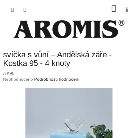
Přejít
NÁKU
na
obsah
KOŠÍK
svíčka s vůní – Andělská záře -
Kostka 95 - 4 knoty
A K95
Průměrné
Neohodnoceno
Podrobnosti hodnocení
hodnocení
produktu
je
0,0
z
5
hvězdiček.