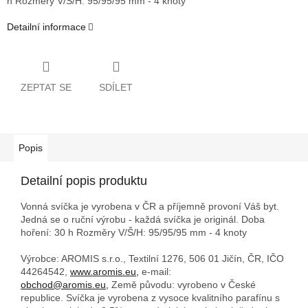
h
Rozměry V/Š/H: 95/95/95 mm - 4 knoty
Detailní informace
ZEPTAT SE
SDÍLET
Popis
Detailní popis produktu
Vonná svíčka je vyrobena v ČR a příjemně provoní Váš byt.
Jedná se o ruční výrobu - každá svíčka je originál.
Doba
hoření: 30 h
Rozměry V/Š/H: 95/95/95 mm - 4 knoty
Výrobce: AROMIS s.r.o., Textilní 1276, 506 01 Jičín, ČR, IČO
44264542,
www.aromis.eu,
e-mail:
obchod@aromis.eu,
Země původu: vyrobeno v České
republice. Svíčka je vyrobena z vysoce kvalitního parafínu s