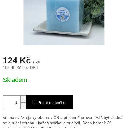
124 Kč
/ ks
102,48 Kč bez DPH
Měrná
Skladem
cena:
Přidat do košíku
Vonná svíčka je vyrobena v ČR a příjemně provoní Váš byt. Jedná
se o ruční výrobu - každá svíčka je originál.
Doba hoření: 30