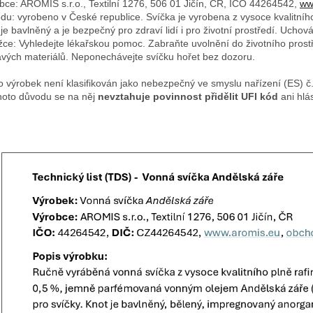
bce: AROMIS s.r.o., Textilní 1276, 506 01 Jičín, ČR, IČO 44264542,
ww
du: vyrobeno v České republice. Svíčka je vyrobena z vysoce kvalitníh
 je bavlněný a je bezpečný pro zdraví lidí i pro životní prostředí. Uch
žce: Vyhledejte lékařskou pomoc. Zabraňte uvolnění do životního prostř
avých materiálů. Neponechávejte svíčku hořet bez dozoru.
o výrobek není klasifikován jako nebezpečný ve smyslu nařízení (ES) 
hoto důvodu se na něj
nevztahuje povinnost přidělit UFI kód
ani hlá