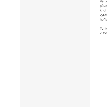
Výro
půvo
knot
vyrá
hořl
Tent
Z to