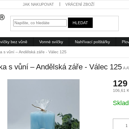
JAK NAKUPOVAT
VRÁCENÍ ZBOŽÍ
HLEDAT
víčky bez vůně
Vonné svíčky
Nahřívací polštářky
Plo
ka s vůní – Andělská záře - Válec 125
ka s vůní – Andělská záře - Válec 125
A 
129
106,61 
Měrná
Skla
cena: