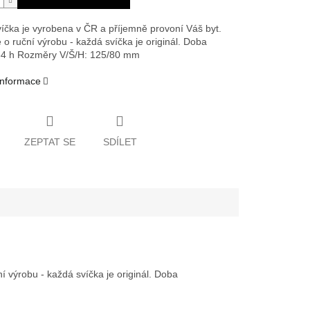
íčka je vyrobena v ČR a příjemně provoní Váš byt.
 o ruční výrobu - každá svíčka je originál. Doba
84 h
Rozměry V/Š/H: 125/80 mm
 informace
ZEPTAT SE
SDÍLET
 výrobu - každá svíčka je originál. Doba