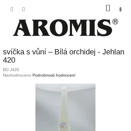
Přejít
NÁKU
na
obsah
KOŠÍK
svíčka s vůní – Bílá orchidej - Jehlan
420
BO J420
Průměrné
Neohodnoceno
Podrobnosti hodnocení
hodnocení
produktu
je
0,0
z
5
hvězdiček.