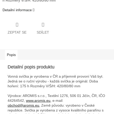
h
Rozměry V/Š/H: 420/80/80 mm
Detailní informace
ZEPTAT SE
SDÍLET
Popis
Detailní popis produktu
Vonná svíčka je vyrobena v ČR a příjemně provoní Váš byt.
Jedná se o ruční výrobu - každá svíčka je originál. Doba
hoření: 175 h
Rozměry V/Š/H: 420/80/80 mm
Výrobce: AROMIS s.r.o., Textilní 1276, 506 01 Jičín, ČR, IČO
44264542,
www.aromis.eu,
e-mail:
obchod@aromis.eu,
Země původu: vyrobeno v České
republice. Svíčka je vyrobena z vysoce kvalitního parafínu s