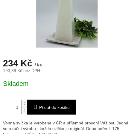
234 Kč
/ ks
193,39 Kč bez DPH
Měrná
Skladem
cena:
Přidat do košíku
Vonná svíčka je vyrobena v ČR a příjemně provoní Váš byt. Jedná
se o ruční výrobu - každá svíčka je originál. Doba hoření: 175