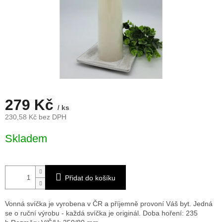
279 Kč
/ ks
230,58 Kč bez DPH
Měrná
Skladem
cena:
Přidat do košíku
Vonná svíčka je vyrobena v ČR a příjemně provoní Váš byt. Jedná
se o ruční výrobu - každá svíčka je originál. Doba hoření: 235