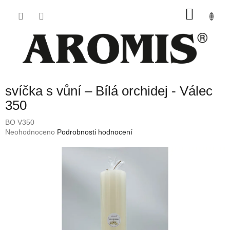
Přejít
NÁKU
na
obsah
KOŠÍK
svíčka s vůní – Bílá orchidej - Válec
350
BO V350
Průměrné
Neohodnoceno
Podrobnosti hodnocení
hodnocení
produktu
je
0,0
z
5
hvězdiček.