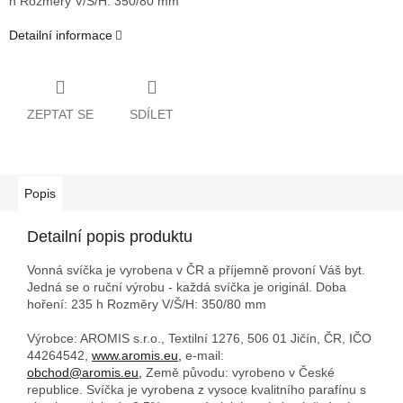
h
Rozměry V/Š/H: 350/80 mm
Detailní informace
ZEPTAT SE
SDÍLET
Popis
Detailní popis produktu
Vonná svíčka je vyrobena v ČR a příjemně provoní Váš byt.
Jedná se o ruční výrobu - každá svíčka je originál. Doba
hoření: 235 h
Rozměry V/Š/H: 350/80 mm
Výrobce: AROMIS s.r.o., Textilní 1276, 506 01 Jičín, ČR, IČO
44264542,
www.aromis.eu,
e-mail:
obchod@aromis.eu,
Země původu: vyrobeno v České
republice. Svíčka je vyrobena z vysoce kvalitního parafínu s