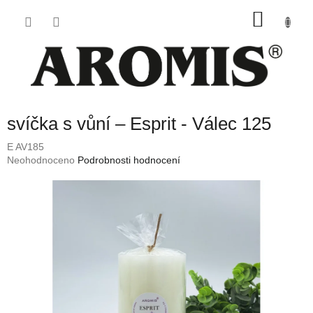
Přejít
NÁKU
na
obsah
KOŠÍK
svíčka s vůní – Esprit - Válec 125
E AV185
Průměrné
Neohodnoceno
Podrobnosti hodnocení
hodnocení
produktu
je
0,0
z
5
hvězdiček.