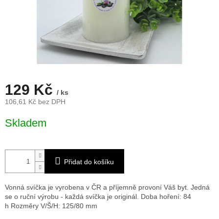
129 Kč
/ ks
106,61 Kč bez DPH
Měrná
Skladem
cena:
Přidat do košíku
Vonná svíčka je vyrobena v ČR a příjemně provoní Váš byt. Jedná
se o ruční výrobu - každá svíčka je originál. Doba hoření: 84
h
Rozměry V/Š/H: 125/80 mm