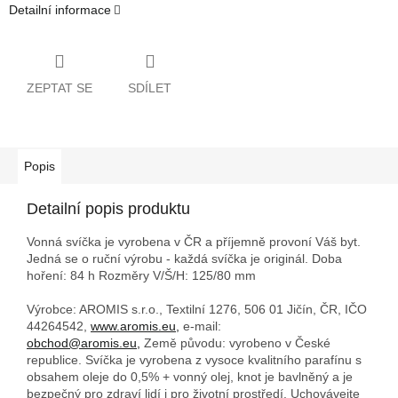
Detailní informace
ZEPTAT SE
SDÍLET
Popis
Detailní popis produktu
Vonná svíčka je vyrobena v ČR a příjemně provoní Váš byt.
Jedná se o ruční výrobu - každá svíčka je originál. Doba
hoření: 84 h
Rozměry V/Š/H: 125/80 mm
Výrobce: AROMIS s.r.o., Textilní 1276, 506 01 Jičín, ČR, IČO
44264542,
www.aromis.eu,
e-mail:
obchod@aromis.eu,
Země původu: vyrobeno v České
republice. Svíčka je vyrobena z vysoce kvalitního parafínu s
obsahem oleje do 0,5% + vonný olej, knot je bavlněný a je
bezpečný pro zdraví lidí i pro životní prostředí. Uchovávejte