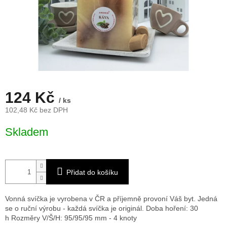
124 Kč
/ ks
102,48 Kč bez DPH
Měrná
Skladem
cena:
Přidat do košíku
Vonná svíčka je vyrobena v ČR a příjemně provoní Váš byt. Jedná
se o ruční výrobu - každá svíčka je originál. Doba hoření: 30
h
Rozměry V/Š/H: 95/95/95 mm - 4 knoty