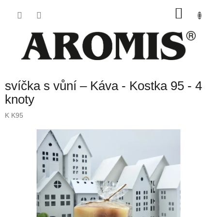
Přejít
NÁKU
na
obsah
KOŠÍK
svíčka s vůní – Káva - Kostka 95 - 4
knoty
K K95