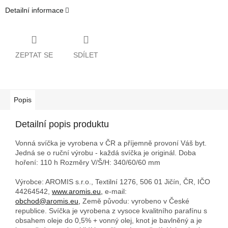
Detailní informace
ZEPTAT SE
SDÍLET
Popis
Detailní popis produktu
Vonná svíčka je vyrobena v ČR a příjemně provoní Váš byt.
Jedná se o ruční výrobu - každá svíčka je originál. Doba
hoření: 110 h
Rozměry V/Š/H: 340/60/60 mm
Výrobce: AROMIS s.r.o., Textilní 1276, 506 01 Jičín, ČR, IČO
44264542,
www.aromis.eu,
e-mail:
obchod@aromis.eu,
Země původu: vyrobeno v České
republice. Svíčka je vyrobena z vysoce kvalitního parafínu s
obsahem oleje do 0,5% + vonný olej, knot je bavlněný a je