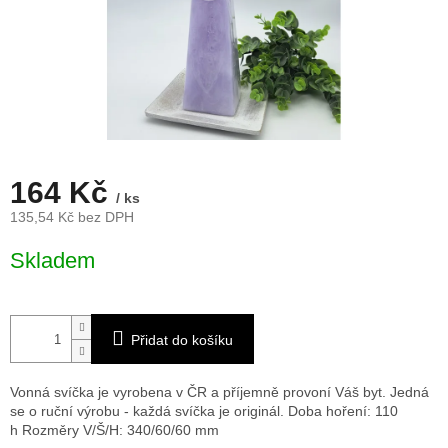
164 Kč
/ ks
135,54 Kč bez DPH
Měrná
Skladem
cena:
Přidat do košíku
Vonná svíčka je vyrobena v ČR a příjemně provoní Váš byt. Jedná
se o ruční výrobu - každá svíčka je originál. Doba hoření: 110
h
Rozměry V/Š/H: 340/60/60 mm