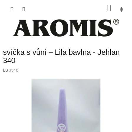
Přejít
NÁKU
na
obsah
KOŠÍK
svíčka s vůní – Lila bavlna - Jehlan
340
LB J340