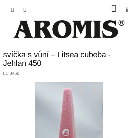
Přejít
NÁKU
na
obsah
KOŠÍK
svíčka s vůní – Litsea cubeba -
Jehlan 450
LC J450