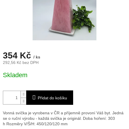
354 Kč
/ ks
292,56 Kč bez DPH
Měrná
Skladem
cena:
Přidat do košíku
Vonná svíčka je vyrobena v ČR a příjemně provoní Váš byt. Jedná
se o ruční výrobu - každá svíčka je originál. Doba hoření: 303
h
Rozměry V/Š/H: 450/120/120 mm