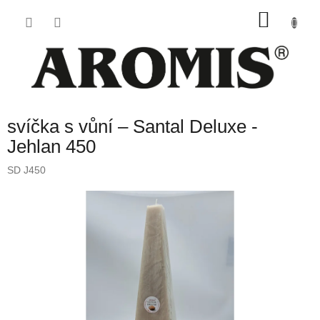
Přejít
NÁKU
na
obsah
KOŠÍK
svíčka s vůní – Santal Deluxe -
Jehlan 450
SD J450