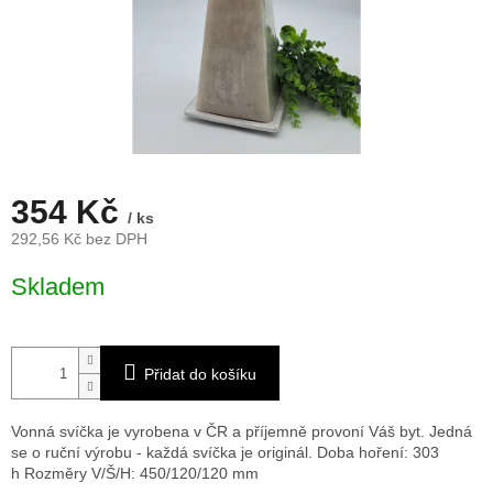
354 Kč
/ ks
292,56 Kč bez DPH
Měrná
Skladem
cena:
Přidat do košíku
Vonná svíčka je vyrobena v ČR a příjemně provoní Váš byt. Jedná
se o ruční výrobu - každá svíčka je originál. Doba hoření: 303
h
Rozměry V/Š/H: 450/120/120 mm