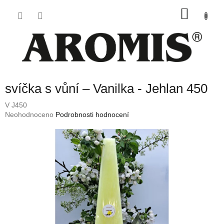
Přejít
NÁKU
na
obsah
KOŠÍK
svíčka s vůní – Vanilka - Jehlan 450
V J450
Průměrné
Neohodnoceno
Podrobnosti hodnocení
hodnocení
produktu
je
0,0
z
5
hvězdiček.