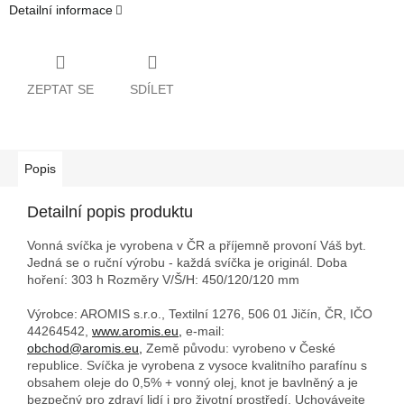
Detailní informace
ZEPTAT SE
SDÍLET
Popis
Detailní popis produktu
Vonná svíčka je vyrobena v ČR a příjemně provoní Váš byt.
Jedná se o ruční výrobu - každá svíčka je originál. Doba
hoření: 303 h
Rozměry V/Š/H: 450/120/120 mm
Výrobce: AROMIS s.r.o., Textilní 1276, 506 01 Jičín, ČR, IČO
44264542,
www.aromis.eu,
e-mail:
obchod@aromis.eu,
Země původu: vyrobeno v České
republice. Svíčka je vyrobena z vysoce kvalitního parafínu s
obsahem oleje do 0,5% + vonný olej, knot je bavlněný a je
bezpečný pro zdraví lidí i pro životní prostředí. Uchovávejte