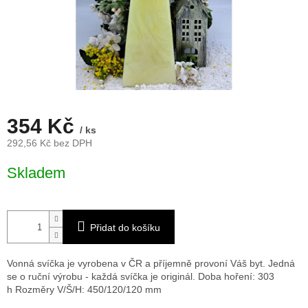
354 Kč
/ ks
292,56 Kč bez DPH
Měrná
Skladem
cena:
Přidat do košíku
Vonná svíčka je vyrobena v ČR a příjemně provoní Váš byt. Jedná
se o ruční výrobu - každá svíčka je originál. Doba hoření: 303
h
Rozměry V/Š/H: 450/120/120 mm