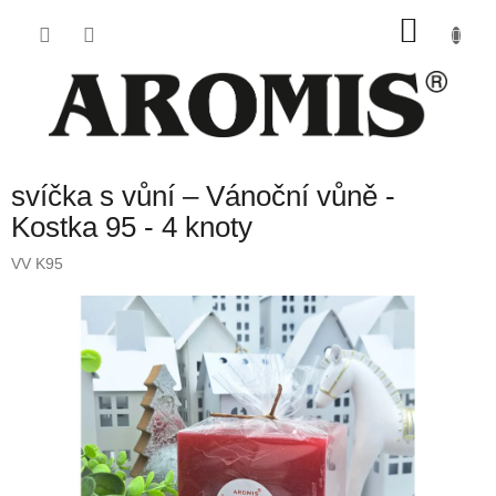
Přejít
NÁKU
na
obsah
KOŠÍK
svíčka s vůní – Vánoční vůně -
Kostka 95 - 4 knoty
VV K95