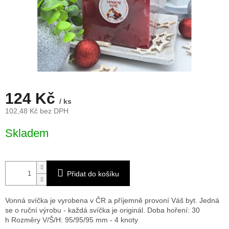
124 Kč
/ ks
102,48 Kč bez DPH
Měrná
Skladem
cena:
Přidat do košíku
Vonná svíčka je vyrobena v ČR a příjemně provoní Váš byt. Jedná
se o ruční výrobu - každá svíčka je originál. Doba hoření: 30
h
Rozměry V/Š/H: 95/95/95 mm - 4 knoty