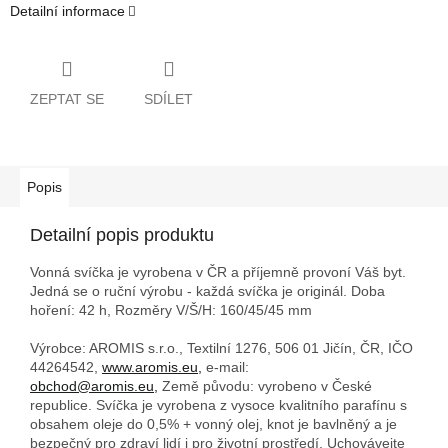
Detailní informace
ZEPTAT SE
SDÍLET
Popis
Detailní popis produktu
Vonná svíčka je vyrobena v ČR a příjemně provoní Váš byt.
Jedná se o ruční výrobu - každá svíčka je originál. Doba
hoření: 42 h,
Rozměry V/Š/H: 160/45/45 mm
Výrobce: AROMIS s.r.o., Textilní 1276, 506 01 Jičín, ČR, IČO
44264542,
www.aromis.eu,
e-mail:
obchod@aromis.eu,
Země původu: vyrobeno v České
republice. Svíčka je vyrobena z vysoce kvalitního parafínu s
obsahem oleje do 0,5% + vonný olej, knot je bavlněný a je
bezpečný pro zdraví lidí i pro životní prostředí. Uchovávejte