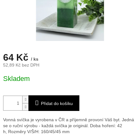
64 Kč
/ ks
52,89 Kč bez DPH
Měrná
Skladem
cena:
Přidat do košíku
Vonná svíčka je vyrobena v ČR a příjemně provoní Váš byt. Jedná
se o ruční výrobu - každá svíčka je originál. Doba hoření: 42
h,
Rozměry V/Š/H: 160/45/45 mm