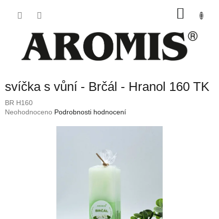
Přejít
NÁKU
na
obsah
KOŠÍK
svíčka s vůní - Brčál - Hranol 160 TK
BR H160
Průměrné
Neohodnoceno
Podrobnosti hodnocení
hodnocení
produktu
je
0,0
z
5
hvězdiček.