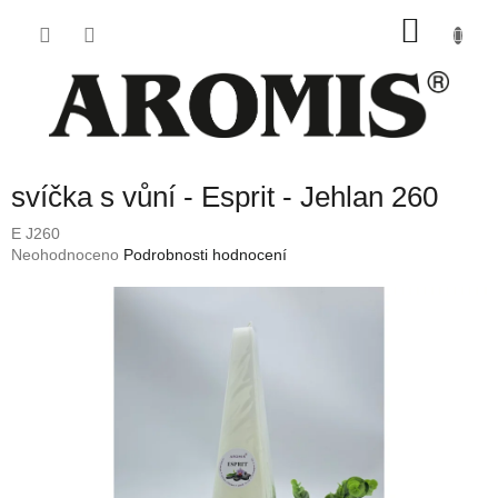
Přejít
NÁKU
na
obsah
KOŠÍK
svíčka s vůní - Esprit - Jehlan 260
E J260
Průměrné
Neohodnoceno
Podrobnosti hodnocení
hodnocení
produktu
je
0,0
z
5
hvězdiček.