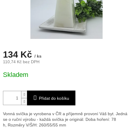
134 Kč
/ ks
110,74 Kč bez DPH
Měrná
Skladem
cena:
Přidat do košíku
Vonná svíčka je vyrobena v ČR a příjemně provoní Váš byt. Jedná
se o ruční výrobu - každá svíčka je originál. Doba hoření: 78
h,
Rozměry V/Š/H: 260/55/55 mm