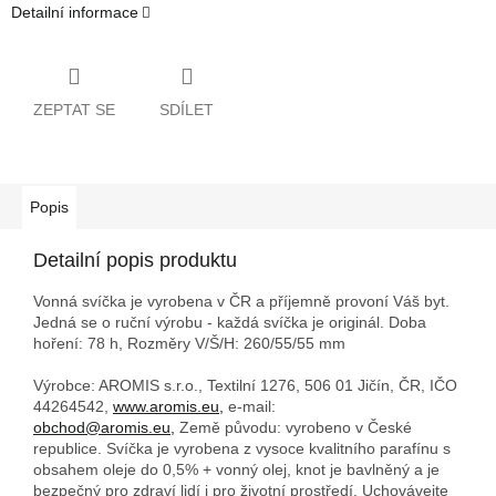
Detailní informace
ZEPTAT SE
SDÍLET
Popis
Detailní popis produktu
Vonná svíčka je vyrobena v ČR a příjemně provoní Váš byt.
Jedná se o ruční výrobu - každá svíčka je originál. Doba
hoření: 78 h,
Rozměry V/Š/H: 260/55/55 mm
Výrobce: AROMIS s.r.o., Textilní 1276, 506 01 Jičín, ČR, IČO
44264542,
www.aromis.eu,
e-mail:
obchod@aromis.eu,
Země původu: vyrobeno v České
republice. Svíčka je vyrobena z vysoce kvalitního parafínu s
obsahem oleje do 0,5% + vonný olej, knot je bavlněný a je
bezpečný pro zdraví lidí i pro životní prostředí. Uchovávejte