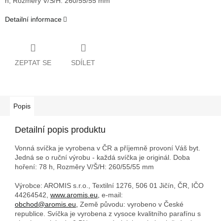
h,
Rozměry V/Š/H: 260/55/55 mm
Detailní informace
ZEPTAT SE
SDÍLET
Popis
Detailní popis produktu
Vonná svíčka je vyrobena v ČR a příjemně provoní Váš byt.
Jedná se o ruční výrobu - každá svíčka je originál. Doba
hoření: 78 h,
Rozměry V/Š/H: 260/55/55 mm
Výrobce: AROMIS s.r.o., Textilní 1276, 506 01 Jičín, ČR, IČO
44264542,
www.aromis.eu,
e-mail:
obchod@aromis.eu,
Země původu: vyrobeno v České
republice. Svíčka je vyrobena z vysoce kvalitního parafínu s