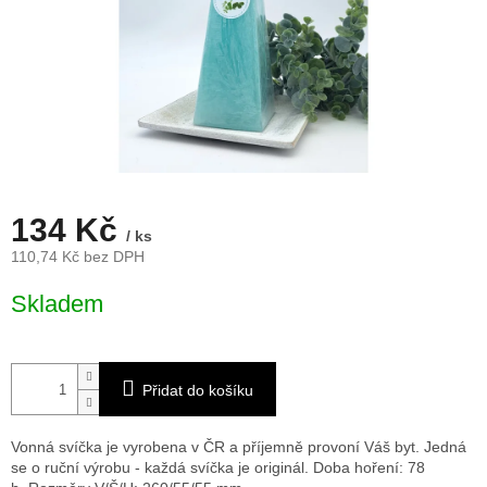
134 Kč
/ ks
110,74 Kč bez DPH
Měrná
Skladem
cena:
Přidat do košíku
Vonná svíčka je vyrobena v ČR a příjemně provoní Váš byt. Jedná
se o ruční výrobu - každá svíčka je originál. Doba hoření: 78