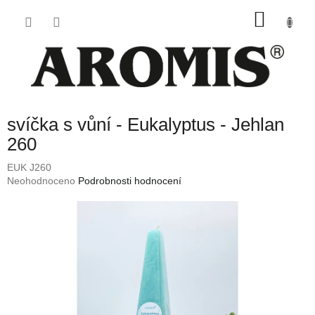
Přejít
NÁKU
na
obsah
KOŠÍK
svíčka s vůní - Eukalyptus - Jehlan
260
EUK J260
Průměrné
Neohodnoceno
Podrobnosti hodnocení
hodnocení
produktu
je
0,0
z
5
hvězdiček.