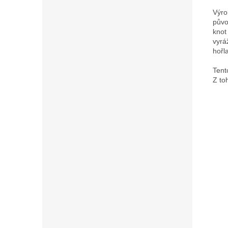
Výro
půvo
knot
vyrá
hořl
Tent
Z to