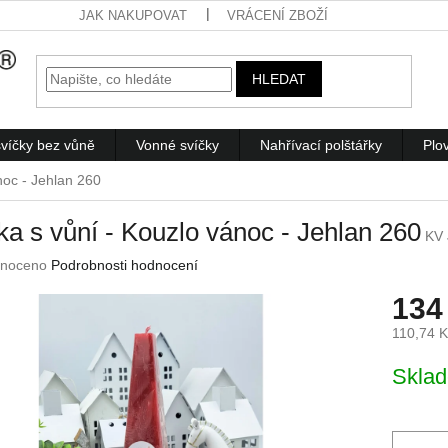
JAK NAKUPOVAT
VRÁCENÍ ZBOŽÍ
HLEDAT
víčky bez vůně
Vonné svíčky
Nahřívací polštářky
Plo
noc - Jehlan 260
ka s vůní - Kouzlo vánoc - Jehlan 260
KV 
né
noceno
Podrobnosti hodnocení
ení
134
u
110,74 
Měrná
Skla
cena:
ek.