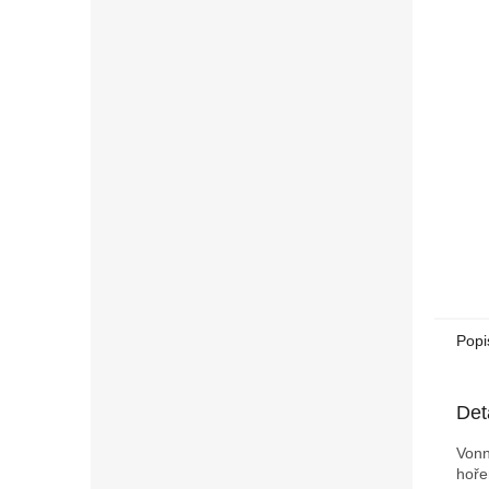
n
e
l
Popi
Det
Vonn
hoře