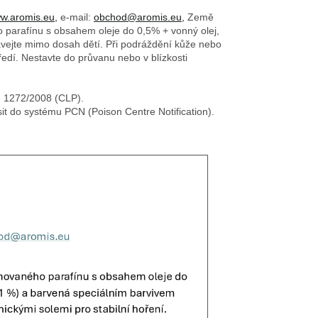
w.aromis.eu,
e-mail:
obchod@aromis.eu,
Země
o parafínu s obsahem oleje do 0,5% + vonný olej,
ovávejte mimo dosah dětí. Při podráždění kůže nebo
edí. Nestavte do průvanu nebo v blízkosti
č. 1272/2008 (CLP).
sit do systému PCN (Poison Centre Notification).