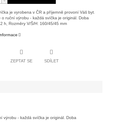
íčka je vyrobena v ČR a příjemně provoní Váš byt.
 o ruční výrobu - každá svíčka je originál. Doba
42 h,
Rozměry V/Š/H: 160/45/45 mm
 informace
ZEPTAT SE
SDÍLET
 výrobu - každá svíčka je originál. Doba