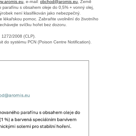
w.aromis.eu,
e-mail:
obchod@aromis.eu,
Země
o parafínu s obsahem oleje do 0,5% + vonný olej,
 výrobek není klasifikován jako nebezpečný.
e lékařskou pomoc. Zabraňte uvolnění do životního
nechávejte svíčku hořet bez dozoru.
č. 1272/2008 (CLP).
sit do systému PCN (Poison Centre Notification).