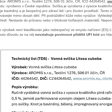
bce: AROMIS s.r.o., Textilní 1276, 506 01 Jičín, ČR, IČO 44264542,
ww
du: vyrobeno v České republice. Svíčka je vyrobena z vysoce kvalitníh
 je bavlněný a je bezpečný pro zdraví lidí i pro životní prostředí. Tento
vávejte mimo dosah dětí. Při podráždění kůže nebo vyrážce: Vyhledejt
tředí. Nestavte do průvanu nebo v blízkosti hořlavých materiálů. Nepo
o výrobek není klasifikován jako nebezpečný ve smyslu nařízení (ES) 
hoto důvodu se na něj
nevztahuje povinnost přidělit UFI kód
ani hlá