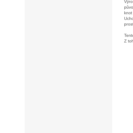
Výro
půvo
knot
Ucho
pros
Tent
Z to