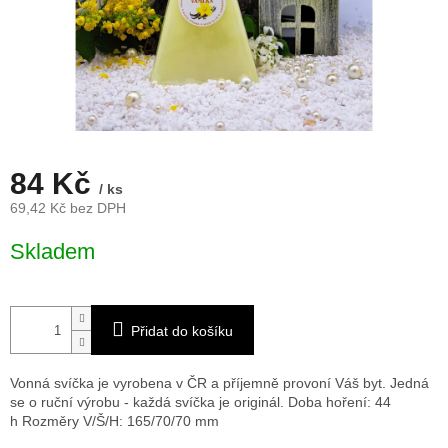
84 Kč
/ ks
69,42 Kč bez DPH
Měrná
Skladem
cena:
Přidat do košíku
Vonná svíčka je vyrobena v ČR a příjemně provoní Váš byt. Jedná
se o ruční výrobu - každá svíčka je originál. Doba hoření: 44
h
Rozměry V/Š/H: 165/70/70 mm