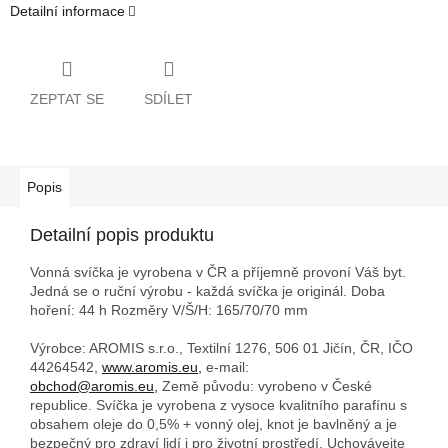
Detailní informace
ZEPTAT SE
SDÍLET
Popis
Detailní popis produktu
Vonná svíčka je vyrobena v ČR a příjemně provoní Váš byt.
Jedná se o ruční výrobu - každá svíčka je originál. Doba
hoření: 44 h
Rozměry V/Š/H: 165/70/70 mm
Výrobce: AROMIS s.r.o., Textilní 1276, 506 01 Jičín, ČR, IČO
44264542,
www.aromis.eu,
e-mail:
obchod@aromis.eu,
Země původu: vyrobeno v České
republice. Svíčka je vyrobena z vysoce kvalitního parafínu s
obsahem oleje do 0,5% + vonný olej, knot je bavlněný a je
bezpečný pro zdraví lidí i pro životní prostředí. Uchovávejte