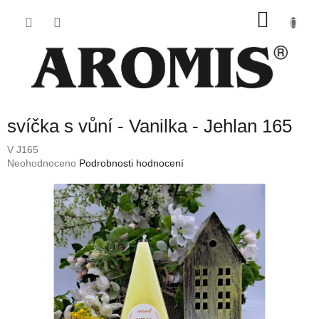
Přejít
NÁKU
na
obsah
KOŠÍK
svíčka s vůní - Vanilka - Jehlan 165
V J165
Průměrné
Neohodnoceno
Podrobnosti hodnocení
hodnocení
produktu
je
0,0
z
5
hvězdiček.