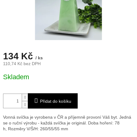
134 Kč
/ ks
110,74 Kč bez DPH
Měrná
Skladem
cena:
Přidat do košíku
Vonná svíčka je vyrobena v ČR a příjemně provoní Váš byt. Jedná
se o ruční výrobu - každá svíčka je originál. Doba hoření: 78
h,
Rozměry V/Š/H: 260/55/55 mm