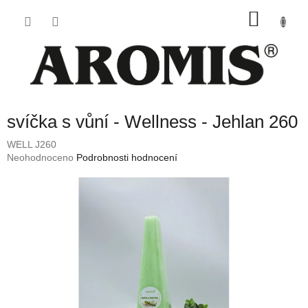
Přejít
NÁKU
na
obsah
KOŠÍK
svíčka s vůní - Wellness - Jehlan 260
WELL J260
Průměrné
Neohodnoceno
Podrobnosti hodnocení
hodnocení
produktu
je
0,0
z
5
hvězdiček.