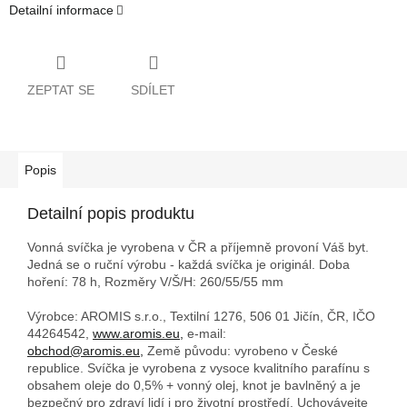
Detailní informace
ZEPTAT SE
SDÍLET
Popis
Detailní popis produktu
Vonná svíčka je vyrobena v ČR a příjemně provoní Váš byt.
Jedná se o ruční výrobu - každá svíčka je originál. Doba
hoření: 78 h,
Rozměry V/Š/H: 260/55/55 mm
Výrobce: AROMIS s.r.o., Textilní 1276, 506 01 Jičín, ČR, IČO
44264542,
www.aromis.eu,
e-mail:
obchod@aromis.eu,
Země původu: vyrobeno v České
republice. Svíčka je vyrobena z vysoce kvalitního parafínu s
obsahem oleje do 0,5% + vonný olej, knot je bavlněný a je
bezpečný pro zdraví lidí i pro životní prostředí. Uchovávejte