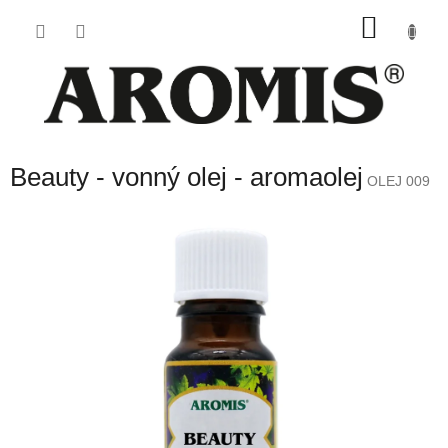
Přejít
NÁKU
na
obsah
KOŠÍK
Beauty - vonný olej - aromaolej
OLEJ 009