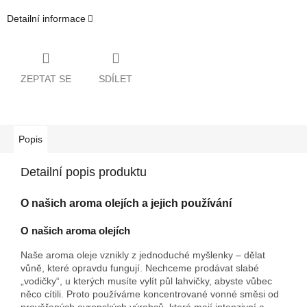
Detailní informace
ZEPTAT SE
SDÍLET
Popis
Detailní popis produktu
O našich aroma olejích a jejich používání
O našich aroma olejích
Naše aroma oleje vznikly z jednoduché myšlenky – dělat
vůně, které opravdu fungují. Nechceme prodávat slabé
„vodičky“, u kterých musíte vylít půl lahvičky, abyste vůbec
něco cítili. Proto používáme koncentrované vonné směsi od
prověřených evropských výrobců, které mají intenzivní a