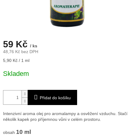
59 Kč
/ ks
48,76 Kč bez DPH
Měrná
5,90 Kč / 1 ml
cena:
Skladem
Přidat do košíku
Intenzivní aroma olej pro aromalampy a osvěžení vzduchu. Stačí
několik kapek pro příjemnou vůni v celém prostoru.
10 ml
obsah