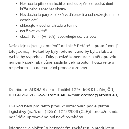
Nekapejte přímo na textilie, mohou způsobit podráždění
kůže nebo zanechat skvrny.
Nevdechujte páry z blízké vzdálenosti a uchovávejte mimo
dosah dětí.
skladujte v suchu, chladu a temnu
neužívat vnitřně
obsah 10 ml (+/- 5%), spotřebujte do: viz obal
emněné“ ani silně ředěné – proto fungují
Naše oleje nejsou „zj
tak, jak mají. Pokud by byly ředěné, vůně by byla slabá a
rychle by vyprchala. Díky poctivé koncentraci stačí opravdu
jen pár kapek, aby vůně zaplnila celý prostor. Používejte s
respektem – a nechte vůni pracovat za vás.
Distributor: AROMIS s.r.o., Textilní 1276, 506 01 Jičín, ČR,
IČO 44264542,
www.aromis.eu,
e-mail:
obchod@aromis.eu,
UFI kód není pro tento produkt vyžadován podle platné
legislativy (nařízení (ES) č. 1272/2008 (CLP)), protože směs
není dále upravována ani nově vyráběna.
Informace o složení a bezpečném zacházení s produktem