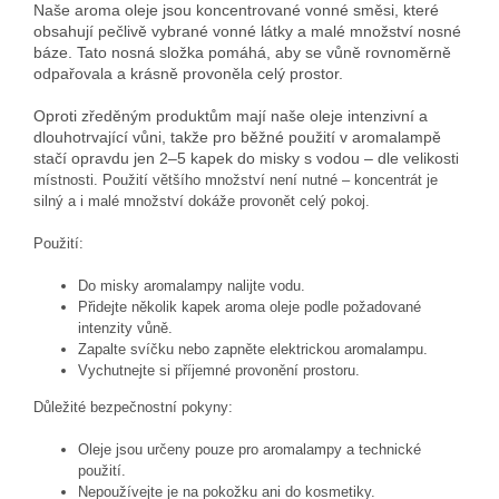
Naše aroma oleje jsou koncentrované vonné směsi, které
obsahují pečlivě vybrané vonné látky a malé množství nosné
báze. Tato nosná složka pomáhá, aby se vůně rovnoměrně
odpařovala a krásně provoněla celý prostor.
Oproti zředěným produktům mají naše oleje intenzivní a
dlouhotrvající vůni, takže pro běžné použití v aromalampě
stačí opravdu jen 2–5 kapek do misky s vodou – dle velikost
i
místnosti. Použití většího množství není nutné – koncentrát je
silný a i malé množství dokáže provonět celý pokoj.
Použití:
Do misky aromalampy nalijte vodu.
Přidejte několik kapek aroma oleje podle požadované
intenzity vůně.
Zapalte svíčku nebo zapněte elektrickou aromalampu.
Vychutnejte si příjemné provonění prostoru.
Důležité bezpečnostní pokyny:
Oleje jsou určeny pouze pro aromalampy a technické
použití.
Nepoužívejte je na pokožku ani do kosmetiky.