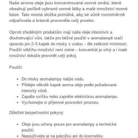
Naše aroma oleje jsou koncentrované vonné směsi, které
obsahují pečlivě vybrané vonné látky a malé množství nosné
báze. Tato nosná složka pomáhá, aby se vůně rovnoměrně
odpařovala a krásně provoněla celý prostor.
Oproti zředěným
produktům mají naše oleje intenzivní a
dlouhotrvající vůni, takže pro běžné použití v aromalampě stačí
opravdu jen 2–5 kapek do misky s vodou – dle velikosti místnosti.
Použití většího množství není nutné – koncentrát je silný a i malé
množství dokáže provonět celý pokoj.
Použití:
Do misky aromalampy nalijte vodu.
Přidejte několik kapek aroma oleje podle požadované
intenzity vůně.
Zapalte svíčku nebo zapněte elektrickou aromalampu.
Vychutnejte si příjemné provonění prostoru.
Důležité bezpečnostní pokyny:
Oleje jsou určeny pouze pro aromalampy a technické
použití.
Nepoužívejte je na pokožku ani do kosmetiky.