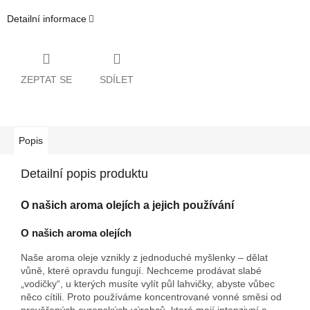
Detailní informace
ZEPTAT SE
SDÍLET
Popis
Detailní popis produktu
O našich aroma olejích a jejich používání
O našich aroma olejích
Naše aroma oleje vznikly z jednoduché myšlenky – dělat
vůně, které opravdu fungují. Nechceme prodávat slabé
„vodičky“, u kterých musíte vylít půl lahvičky, abyste vůbec
něco cítili. Proto používáme koncentrované vonné směsi od
prověřených evropských výrobců, které mají intenzivní a