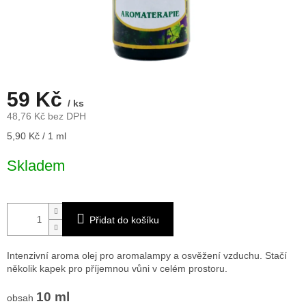
59 Kč
/ ks
48,76 Kč bez DPH
Měrná
5,90 Kč / 1 ml
cena:
Skladem
Přidat do košíku
Intenzivní aroma olej pro aromalampy a osvěžení vzduchu. Stačí
několik kapek pro příjemnou vůni v celém prostoru.
10 ml
obsah