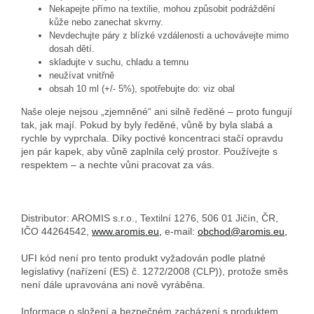
Nekapejte přímo na textilie, mohou způsobit podráždění
kůže nebo zanechat skvrny.
Nevdechujte páry z blízké vzdálenosti a uchovávejte mimo
dosah dětí.
skladujte v suchu, chladu a temnu
neužívat vnitřně
obsah 10 ml (+/- 5%), spotřebujte do: viz obal
oleje nejsou „zjemněné“ ani silně ředěné – proto fungují
Naše
tak, jak mají. Pokud by byly ředěné, vůně by byla slabá a
rychle by vyprchala. Díky poctivé koncentraci stačí opravdu
jen pár kapek, aby vůně zaplnila celý prostor. Používejte s
respektem – a nechte vůni pracovat za vás.
Distributor: AROMIS s.r.o., Textilní 1276, 506 01 Jičín, ČR,
IČO 44264542,
www.aromis.eu,
e-mail:
obchod@aromis.eu,
UFI kód není pro tento produkt vyžadován podle platné
legislativy (nařízení (ES) č. 1272/2008 (CLP)), protože směs
není dále upravována ani nově vyráběna.
Informace o složení a bezpečném zacházení s produktem