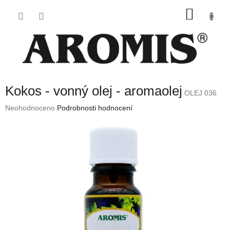
Přejít
NÁKU
na
obsah
KOŠÍK
Kokos - vonný olej - aromaolej
OLEJ 036
Průměrné
Neohodnoceno
Podrobnosti hodnocení
hodnocení
produktu
je
0,0
z
5
hvězdiček.