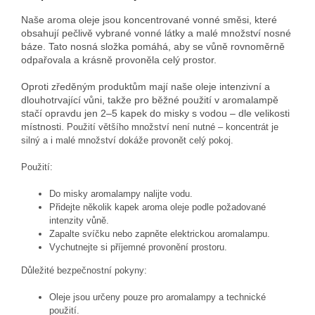
Naše aroma oleje jsou koncentrované vonné směsi, které
obsahují pečlivě vybrané vonné látky a malé množství nosné
báze. Tato nosná složka pomáhá, aby se vůně rovnoměrně
odpařovala a krásně provoněla celý prostor.
Oproti zředěným produktům mají naše oleje intenzivní a
dlouhotrvající vůni, takže pro běžné použití v aromalampě
stačí opravdu jen 2–5 kapek do misky s vodou – dle velikosti
místnosti.
Použití většího množství není nutné – koncentrát je
silný a i malé množství dokáže provonět celý pokoj.
Použití:
Do misky aromalampy nalijte vodu.
Přidejte několik kapek aroma oleje podle požadované
intenzity vůně.
Zapalte svíčku nebo zapněte elektrickou aromalampu.
Vychutnejte si příjemné provonění prostoru.
Důležité bezpečnostní pokyny:
Oleje jsou určeny pouze pro aromalampy a technické
použití.