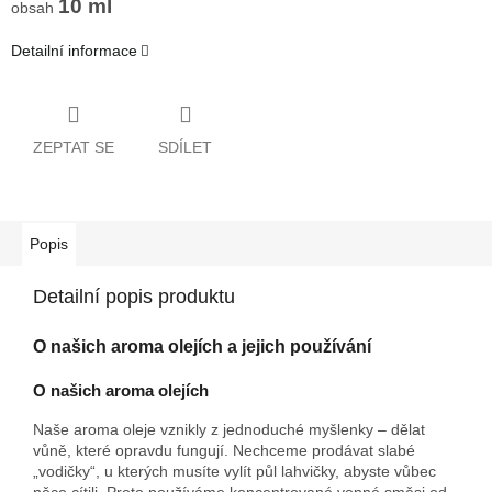
10 ml
obsah
Detailní informace
ZEPTAT SE
SDÍLET
Popis
Detailní popis produktu
O našich aroma olejích a jejich používání
O našich aroma olejích
Naše aroma oleje vznikly z jednoduché myšlenky – dělat
vůně, které opravdu fungují. Nechceme prodávat slabé
„vodičky“, u kterých musíte vylít půl lahvičky, abyste vůbec
něco cítili. Proto používáme koncentrované vonné směsi od