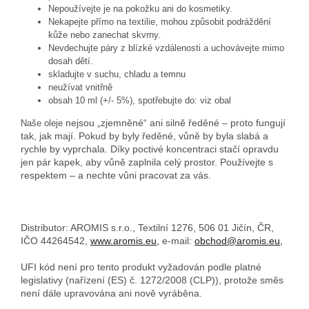
Nepoužívejte je na pokožku ani do kosmetiky.
Nekapejte přímo na textilie, mohou způsobit podráždění
kůže nebo zanechat skvrny.
Nevdechujte páry z blízké vzdálenosti a uchovávejte mimo
dosah dětí.
skladujte v suchu, chladu a temnu
neužívat vnitřně
obsah 10 ml (+/- 5%), spotřebujte do: viz obal
nejsou „zjemněné“ ani silně ředěné – proto fungují
Naše oleje
tak, jak mají. Pokud by byly ředěné, vůně by byla slabá a
rychle by vyprchala. Díky poctivé koncentraci stačí opravdu
jen pár kapek, aby vůně zaplnila celý prostor. Používejte s
respektem – a nechte vůni pracovat za vás.
Distributor: AROMIS s.r.o., Textilní 1276, 506 01 Jičín, ČR,
IČO 44264542,
www.aromis.eu,
e-mail:
obchod@aromis.eu,
UFI kód není pro tento produkt vyžadován podle platné
legislativy (nařízení (ES) č. 1272/2008 (CLP)), protože směs
není dále upravována ani nově vyráběna.