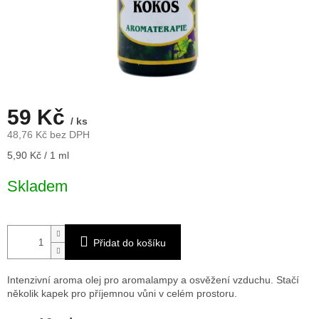
59 Kč
/ ks
48,76 Kč bez DPH
Měrná
5,90 Kč / 1 ml
cena:
Skladem
Přidat do košíku
Intenzivní aroma olej pro aromalampy a osvěžení vzduchu. Stačí
několik kapek pro příjemnou vůni v celém prostoru.