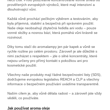
prověřených evropských výrobců, které mají intenzivní a
dlouhotrvající vůni.
Každá vůně prochází pečlivým výběrem a testováním, aby
byla příjemná, stabilní a bezpečná při správném použití.
Naše oleje neobsahují zbytečná ředidla ani vodu – pouze
vonné složky a nosnou bázi, která pomáhá vůni krásně se
rozvinout.
Díky tomu stačí do aromalampy jen pár kapek a vůně se
rychle rozline po celém prostoru. Zároveň je ale důležité s
nimi zacházet s respektem – jde o silné koncentráty, které
nejsou určeny pro přímý kontakt s pokožkou ani pro
kosmetické použití.
Všechny naše produkty mají řádné bezpečnostní listy (SDS),
dodržujeme evropskou legislativu REACH a CLP a všechny
informace o bezpečném používání uvádíme transparentně.
Naším cílem je, aby vůně dělala radost – a zároveň jste vždy
věděli, co používáte.
Jak používat aroma oleje