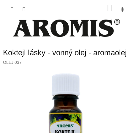
Přejít
NÁKU
na
obsah
KOŠÍK
Koktejl lásky - vonný olej - aromaolej
OLEJ 037