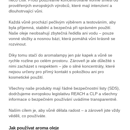
prověřených evropských výrobců, které mají intenzivní a
dlouhotrvající vůni.
Každá vůně prochází pečlivým výběrem a testováním, aby
byla příjemná, stabilní a bezpečná při správném použití.
Naše oleje neobsahují zbytečná ředidla ani vodu – pouze
vonné složky a nosnou bázi, která pomáhá vůni krásně se
rozvinout.
Díky tomu stačí do aromalampy jen pár kapek a vůně se
rychle rozline po celém prostoru. Zároveň je ale důležité s
nimi zacházet s respektem – jde o silné koncentráty, které
nejsou určeny pro přímý kontakt s pokožkou ani pro
kosmetické použití.
Všechny naše produkty mají řádné bezpečnostní listy (SDS),
dodržujeme evropskou legislativu REACH a CLP a všechny
informace o bezpečném používání uvádíme transparentně.
Naším cílem je, aby vůně dělala radost – a zároveň jste vždy
věděli, co používáte.
Jak používat aroma oleje