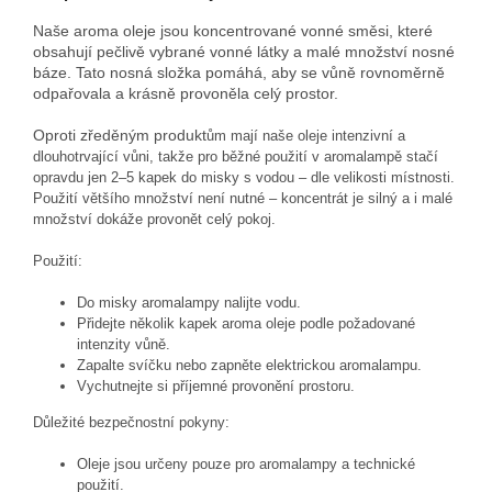
Naše aroma oleje jsou koncentrované vonné směsi, které
obsahují pečlivě vybrané vonné látky a malé množství nosné
báze. Tato nosná složka pomáhá, aby se vůně rovnoměrně
odpařovala a krásně provoněla celý prostor.
Oproti zředěným produkt
ům mají naše oleje intenzivní a
dlouhotrvající vůni, takže pro běžné použití v aromalampě stačí
opravdu jen 2–5 kapek do misky s vodou – dle velikosti místnosti.
Použití většího množství není nutné – koncentrát je silný a i malé
množství dokáže provonět celý pokoj.
Použití:
Do misky aromalampy nalijte vodu.
Přidejte několik kapek aroma oleje podle požadované
intenzity vůně.
Zapalte svíčku nebo zapněte elektrickou aromalampu.
Vychutnejte si příjemné provonění prostoru.
Důležité bezpečnostní pokyny:
Oleje jsou určeny pouze pro aromalampy a technické
použití.