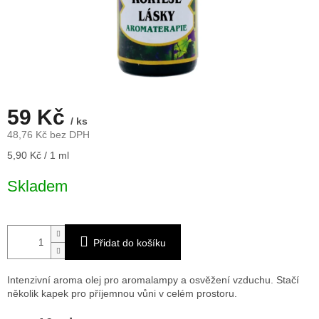
59 Kč
/ ks
48,76 Kč bez DPH
Měrná
5,90 Kč / 1 ml
cena:
Skladem
Přidat do košíku
Intenzivní aroma olej pro aromalampy a osvěžení vzduchu. Stačí
několik kapek pro příjemnou vůni v celém prostoru.