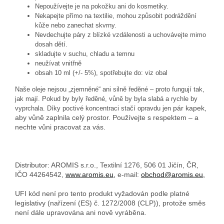
Nepoužívejte je na pokožku ani do kosmetiky.
Nekapejte přímo na textilie, mohou způsobit podráždění
kůže nebo zanechat skvrny.
Nevdechujte páry z blízké vzdálenosti a uchovávejte mimo
dosah dětí.
skladujte v suchu, chladu a temnu
neužívat vnitřně
obsah 10 ml (+/- 5%), spotřebujte do: viz obal
Naše oleje nejsou „zjemněné“ ani silně ředěné – proto fungují tak,
jak mají. Pokud by byly ředěné, vůně by byla slabá a rychle by
pár kapek,
vyprchala. Díky poctivé koncentraci stačí opravdu jen
aby vůně zaplnila celý prostor. Používejte s respektem – a
nechte vůni pracovat za vás.
Distributor: AROMIS s.r.o., Textilní 1276, 506 01 Jičín, ČR,
IČO 44264542,
www.aromis.eu,
e-mail:
obchod@aromis.eu,
UFI kód není pro tento produkt vyžadován podle platné
legislativy (nařízení (ES) č. 1272/2008 (CLP)), protože směs
není dále upravována ani nově vyráběna.