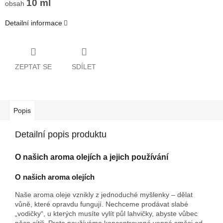
10 ml
obsah
Detailní informace
ZEPTAT SE
SDÍLET
Popis
Detailní popis produktu
O našich aroma olejích a jejich používání
O našich aroma olejích
Naše aroma oleje vznikly z jednoduché myšlenky – dělat
vůně, které opravdu fungují. Nechceme prodávat slabé
„vodičky“, u kterých musíte vylít půl lahvičky, abyste vůbec
něco cítili. Proto používáme koncentrované vonné směsi od