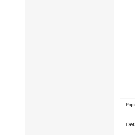
n
e
l
Popi
Det