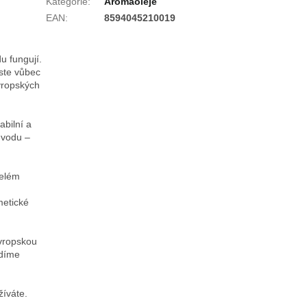
Kategorie
:
Aromaoleje
EAN
:
8594045210019
u fungují.
yste vůbec
vropských
abilní a
 vodu –
celém
metické
evropskou
ádíme
žíváte.