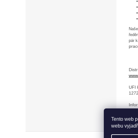
Naše 
ředěn
pár k
prac
Dist
www.
UFI 
1272
Info
„Bez
Tento web p
webu vyjadřu
Z