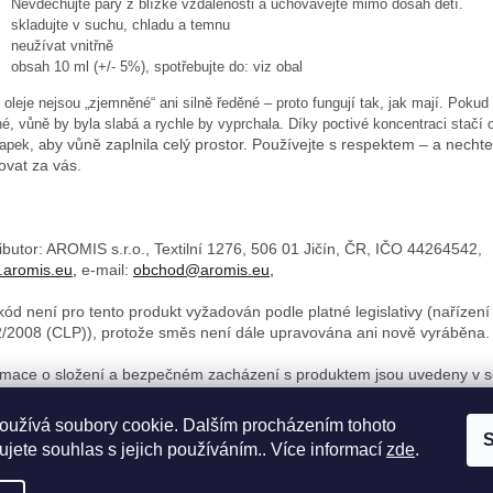
Nevdechujte páry z blízké vzdálenosti a uchovávejte mimo dosah dětí.
skladujte v suchu, chladu a temnu
neužívat vnitřně
obsah 10 ml (+/- 5%), spotřebujte do: viz obal
oleje nejsou „zjemněné“ ani silně ředěné – proto fungují tak, jak mají. Pokud
é, vůně by byla slabá a rychle by vyprchala. Díky poctivé koncentraci stačí 
by vůně zaplnila celý prostor. Používejte s respektem – a nechte
apek, a
ovat za vás.
ributor: AROMIS s.r.o., Textilní 1276, 506 01 Jičín, ČR, IČO 44264542,
aromis.eu,
e-mail:
obchod@aromis.eu,
kód není pro tento produkt vyžadován podle platné legislativy (nařízení 
/2008 (CLP)), protože směs není dále upravována ani nově vyráběna.
rmace o složení a bezpečném zacházení s produktem jsou uvedeny v s
pečnostní listy“
oužívá soubory cookie. Dalším procházením tohoto
S
jete souhlas s jejich používáním.. Více informací
zde
.