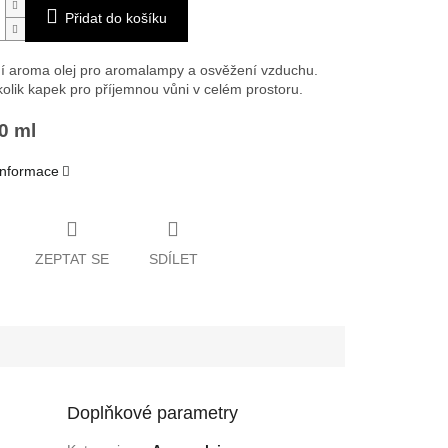
Přidat do košíku
ní aroma olej pro aromalampy a osvěžení vzduchu.
kolik kapek pro příjemnou vůni v celém prostoru.
0 ml
 informace
ZEPTAT SE
SDÍLET
Doplňkové parametry