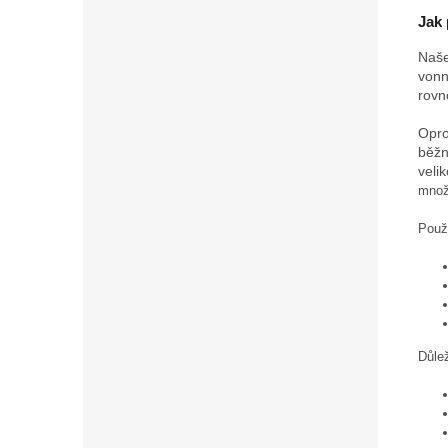
Jak 
Naše
vonn
rovn
Opro
běžn
velik
množ
Použi
Důle