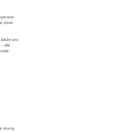
 vybrané
se vůně
 takže pro
 – dle
i malé
t skvrny.