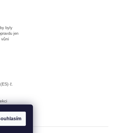
 by byly
opravdu jen
 vůni
(ES) č.
ekci
ouhlasím