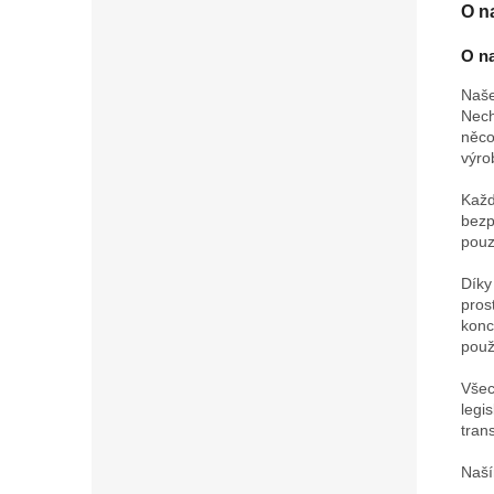
O n
O na
Naše
Nech
něco
výro
Každ
bezp
pouz
Díky
pros
konc
použi
Všec
legi
tran
Naší