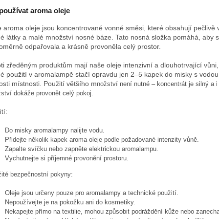
používat aroma oleje
 aroma oleje jsou koncentrované vonné směsi, které obsahují pečlivě
é látky a malé množství nosné báze. Tato nosná složka pomáhá, aby 
oměrně odpařovala a krásně provoněla celý prostor.
ti zředěným produktům mají naše oleje intenzivní a dlouhotrvající vůni,
é použití v aromalampě stačí opravdu jen 2–5 kapek do misky s vodou
osti místnosti. Použití většího m
nožství není nutné – koncentrát je silný a 
ství dokáže provonět celý pokoj.
tí:
Do misky aromalampy nalijte vodu.
Přidejte několik kapek aroma oleje podle požadované intenzity vůně.
Zapalte svíčku nebo zapněte elektrickou aromalampu.
Vychutnejte si příjemné provonění prostoru.
žité bezpečnostní pokyny:
Oleje jsou určeny pouze pro aromalampy a technické použití.
Nepoužívejte je na pokožku ani do kosmetiky.
Nekapejte přímo na textilie, mohou způsobit podráždění kůže nebo zanecha