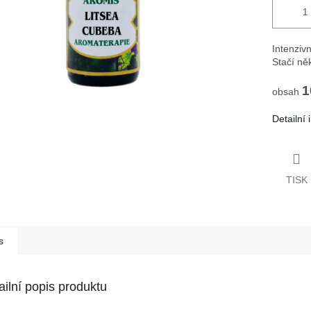
Intenziv
Stačí ně
1
obsah
Detailní
TISK
s
ailní popis produktu