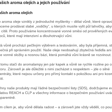
ašich aroma olejích a jejich používání
šich aroma olejích
 aroma oleje vznikly z jednoduché myšlenky – dělat vůně, které opravd
ceme prodávat slabé „vodičky“, u kterých musíte vylít půl lahvičky, ab
 cítili. Proto používáme koncentrované vonné směsi od prověřených e
bců, které mají intenzivní a dlouhotrvající vůni.
á vůně prochází pečlivým výběrem a testováním, aby byla příjemná, st
ečná při správném použití. Naše oleje neobsahují zbytečná ředidla ani
e vonné složky a nosnou bázi, která pomáhá vůni krásně se rozvinout.
 tomu stačí do aromalampy jen pár kapek a vůně se rychle rozline po 
toru. Zároveň je ale důležité s nimi zacházet s respektem – jde o silné
entráty, které nejsou určeny pro přímý kontakt s pokožkou ani pro kos
tí.
hny naše produkty mají řádné bezpečnostní listy (SDS), dodržujeme 
slativu REACH a CLP a všechny informace o bezpečném používání uv
sparentně.
m cílem je, aby vůně dělala radost – a zároveň jste vždy věděli, co pou