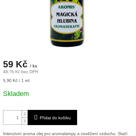
59 Kč
/ ks
48,76 Kč bez DPH
Měrná
5,90 Kč / 1 ml
cena:
Skladem
Přidat do košíku
Intenzivní aroma olej pro aromalampy a osvěžení vzduchu. Stačí