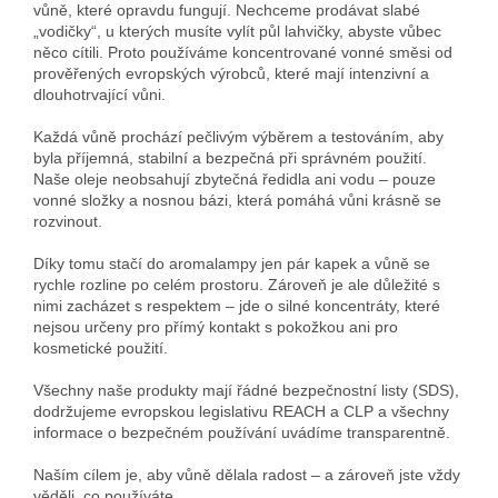
vůně, které opravdu fungují. Nechceme prodávat slabé
„vodičky“, u kterých musíte vylít půl lahvičky, abyste vůbec
něco cítili. Proto používáme koncentrované vonné směsi od
prověřených evropských výrobců, které mají intenzivní a
dlouhotrvající vůni.
Každá vůně prochází pečlivým výběrem a testováním, aby
byla příjemná, stabilní a bezpečná při správném použití.
Naše oleje neobsahují zbytečná ředidla ani vodu – pouze
vonné složky a nosnou bázi, která pomáhá vůni krásně se
rozvinout.
Díky tomu stačí do aromalampy jen pár kapek a vůně se
rychle rozline po celém prostoru. Zároveň je ale důležité s
nimi zacházet s respektem – jde o silné koncentráty, které
nejsou určeny pro přímý kontakt s pokožkou ani pro
kosmetické použití.
Všechny naše produkty mají řádné bezpečnostní listy (SDS),
dodržujeme evropskou legislativu REACH a CLP a všechny
informace o bezpečném používání uvádíme transparentně.
Naším cílem je, aby vůně dělala radost – a zároveň jste vždy
věděli, co používáte.