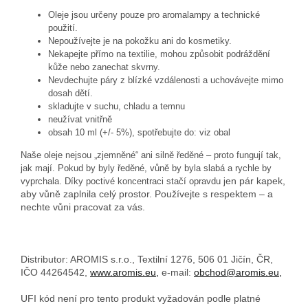
Oleje jsou určeny pouze pro aromalampy a technické
použití.
Nepoužívejte je na pokožku ani do kosmetiky.
Nekapejte přímo na textilie, mohou způsobit podráždění
kůže nebo zanechat skvrny.
Nevdechujte páry z blízké vzdálenosti a uchovávejte mimo
dosah dětí.
skladujte v suchu, chladu a temnu
neužívat vnitřně
obsah 10 ml (+/- 5%), spotřebujte do: viz obal
Naše oleje nejsou „zjemněné“ ani silně ředěné – proto fungují tak,
jak mají. Pokud by byly ředěné, vůně by byla slabá a rychle by
en pár kapek,
vyprchala. Díky poctivé koncentraci stačí opravdu j
aby vůně zaplnila celý prostor. Používejte s respektem – a
nechte vůni pracovat za vás.
Distributor: AROMIS s.r.o., Textilní 1276, 506 01 Jičín, ČR,
IČO 44264542,
www.aromis.eu,
e-mail:
obchod@aromis.eu,
UFI kód není pro tento produkt vyžadován podle platné