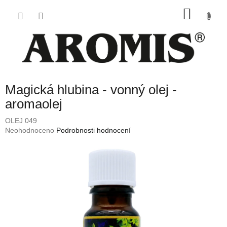
Přejít
NÁKU
na
obsah
KOŠÍK
Magická hlubina - vonný olej -
aromaolej
OLEJ 049
Průměrné
Neohodnoceno
Podrobnosti hodnocení
hodnocení
produktu
je
0,0
z
5
hvězdiček.