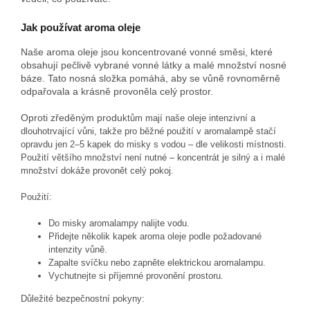
Jak používat aroma oleje
Naše aroma oleje jsou koncentrované vonné směsi, které
obsahují pečlivě vybrané vonné látky a malé množství nosné
báze. Tato nosná složka pomáhá, aby se vůně rovnoměrně
odpařovala a krásně provoněla celý prostor.
Oproti zředěným produ
ktům mají naše oleje intenzivní a
dlouhotrvající vůni, takže pro běžné použití v aromalampě stačí
opravdu jen 2–5 kapek do misky s vodou – dle velikosti místnosti.
Použití většího množství není nutné – koncentrát je silný a i malé
množství dokáže provonět celý pokoj.
Použití:
Do misky aromalampy nalijte vodu.
Přidejte několik kapek aroma oleje podle požadované
intenzity vůně.
Zapalte svíčku nebo zapněte elektrickou aromalampu.
Vychutnejte si příjemné provonění prostoru.
Důležité bezpečnostní pokyny: