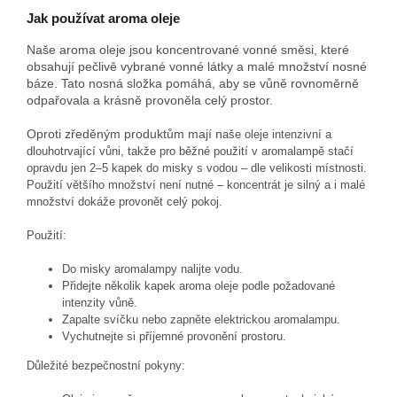
Jak používat aroma oleje
Naše aroma oleje jsou koncentrované vonné směsi, které
obsahují pečlivě vybrané vonné látky a malé množství nosné
báze. Tato nosná složka pomáhá, aby se vůně rovnoměrně
odpařovala a krásně provoněla celý prostor.
Oproti zředěným produktům mají n
aše oleje intenzivní a
dlouhotrvající vůni, takže pro běžné použití v aromalampě stačí
opravdu jen 2–5 kapek do misky s vodou – dle velikosti místnosti.
Použití většího množství není nutné – koncentrát je silný a i malé
množství dokáže provonět celý pokoj.
Použití:
Do misky aromalampy nalijte vodu.
Přidejte několik kapek aroma oleje podle požadované
intenzity vůně.
Zapalte svíčku nebo zapněte elektrickou aromalampu.
Vychutnejte si příjemné provonění prostoru.
Důležité bezpečnostní pokyny: