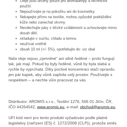
Oleje jsou určeny pouze pro aromalampy a technické
použití.
Nepoužívejte je na pokožku ani do kosmetiky.
Nekapejte přímo na textilie, mohou způsobit podráždění
kůže nebo zanechat skvrny.
Nevdechujte páry z blízké vzdálenosti a uchovávejte mimo
dosah dětí.
skladujte v suchu, chladu a temnu
neužívat vnitřně
obsah 10 ml (+/- 5%), spotřebujte do: viz obal
é“ ani silně ředěné – proto fungují
Naše oleje nejsou „zjemněn
tak, jak mají. Pokud by byly ředěné, vůně by byla slabá a
rychle by vyprchala. Díky poctivé koncentraci stačí opravdu
jen pár kapek, aby vůně zaplnila celý prostor. Používejte s
respektem – a nechte vůni pracovat za vás.
Distributor: AROMIS s.r.o., Textilní 1276, 506 01 Jičín, ČR,
IČO 44264542,
www.aromis.eu,
e-mail:
obchod@aromis.eu,
UFI kód není pro tento produkt vyžadován podle platné
legislativy (nařízení (ES) č. 1272/2008 (CLP)), protože směs