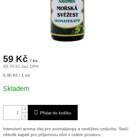
59 Kč
/ ks
48,76 Kč bez DPH
Měrná
5,90 Kč / 1 ml
cena:
Skladem
Přidat do košíku
Intenzivní aroma olej pro aromalampy a osvěžení vzduchu. Stačí
několik kapek pro příjemnou vůni v celém prostoru.