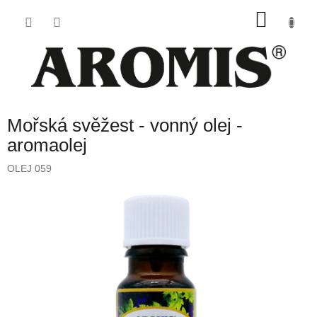
Přejít
NÁKU
na
obsah
KOŠÍK
Mořská svěžest - vonný olej -
aromaolej
OLEJ 059