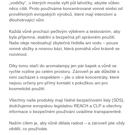
„vodičky“, u kterých musíte vylít půl lahvičky, abyste vůbec
něco cítili. Proto používáme koncentrované vonné směsi od
prověřených evropských výrobců, které mají intenzivní a
dlouhotrvající vůni.
Každá vůně prochází pečlivým výběrem a testováním, aby
byla příjemná, stabilní a bezpečná při správném použití.
Naše oleje neobsahují zbytečná ředidla ani vodu – pouze
vonné složky a nosnou bázi, která pomáhá vůni krásně se
rozvinout.
Díky tomu stačí do aromalampy jen pár kapek a vůně se
rychle rozline po celém prostoru. Zároveň je ale důležité s
nimi zacházet s respektem – jde o silné koncentráty, které
nejsou určeny pro přímý kontakt s pokožkou ani pro
kosmetické použití.
Všechny naše produkty mají řádné bezpečnostní listy (SDS),
dodržujeme evropskou legislativu REACH a CLP a všechny
informace o bezpečném používání uvádíme transparentně.
Naším cílem je, aby vůně dělala radost – a zároveň jste vždy
věděli, co používáte.