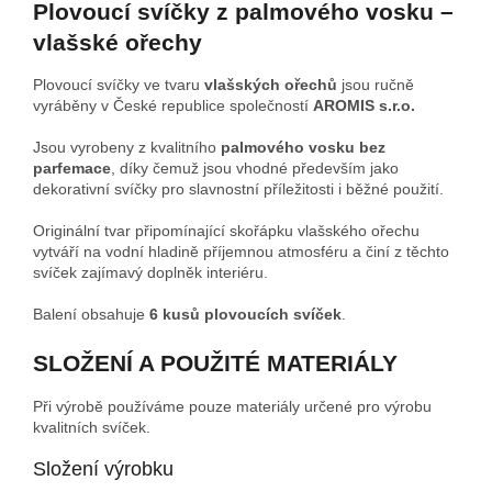
Plovoucí svíčky z palmového vosku –
vlašské ořechy
Plovoucí svíčky ve tvaru
vlašských ořechů
jsou ručně
vyráběny v České republice společností
AROMIS s.r.o.
Jsou vyrobeny z kvalitního
palmového vosku bez
parfemace
, díky čemuž jsou vhodné především jako
dekorativní svíčky pro slavnostní příležitosti i běžné použití.
Originální tvar připomínající skořápku vlašského ořechu
vytváří na vodní hladině příjemnou atmosféru a činí z těchto
svíček zajímavý doplněk interiéru.
Balení obsahuje
6 kusů plovoucích svíček
.
SLOŽENÍ A POUŽITÉ MATERIÁLY
Při výrobě používáme pouze materiály určené pro výrobu
kvalitních svíček.
Složení výrobku