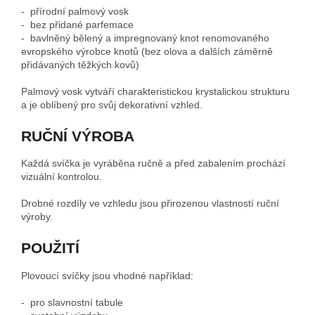
- přírodní palmový vosk
- bez přidané parfemace
- bavlněný bělený a impregnovaný knot renomovaného
evropského výrobce knotů (bez olova a dalších záměrně
přidávaných těžkých kovů)
Palmový vosk vytváří charakteristickou krystalickou strukturu
a je oblíbený pro svůj dekorativní vzhled.
RUČNÍ VÝROBA
Každá svíčka je vyráběna ručně a před zabalením prochází
vizuální kontrolou.
Drobné rozdíly ve vzhledu jsou přirozenou vlastností ruční
výroby.
POUŽITÍ
Plovoucí svíčky jsou vhodné například:
- pro slavnostní tabule