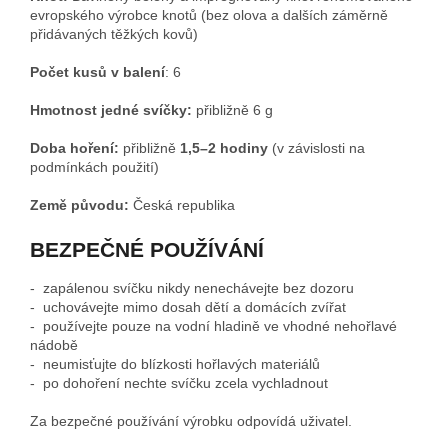
evropského výrobce knotů (bez olova a dalších záměrně
přidávaných těžkých kovů)
Počet kusů v balení
: 6
Hmotnost jedné svíčky:
přibližně 6 g
Doba hoření:
přibližně
1,5–2 hodiny
(v závislosti na
podmínkách použití)
Země původu:
Česká republika
BEZPEČNÉ POUŽÍVÁNÍ
- zapálenou svíčku nikdy nenechávejte bez dozoru
- uchovávejte mimo dosah dětí a domácích zvířat
- používejte pouze na vodní hladině ve vhodné nehořlavé
nádobě
- neumisťujte do blízkosti hořlavých materiálů
- po dohoření nechte svíčku zcela vychladnout
Za bezpečné používání výrobku odpovídá uživatel.