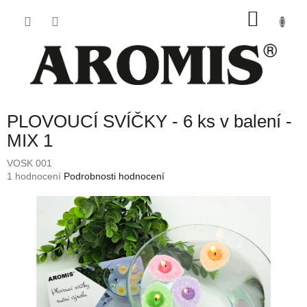
Přejít
NÁKU
na
obsah
KOŠÍK
PLOVOUCÍ SVÍČKY - 6 ks v balení -
MIX 1
VOSK 001
Průměrné
1 hodnocení
Podrobnosti hodnocení
hodnocení
produktu
je
5,0
z
5
hvězdiček.