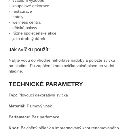
- svatební výzdobu
- koupelové dekorace
- restaurace
- hotely
- wellness centra
- dětské oslavy
- různé společenské akce
- jako drobný dárek
Jak svíčku použít:
Nalijte vodu do vhodné nehořlavé nádoby a položte svíčku
na hladinu. Po zapálení knotu svíčka volně plave na vodní
hladině.
TECHNICKÉ PARAMETRY
Typ:
Plovoucí dekorativní svíčka
Materiál:
Palmový vosk
Parfemace:
Bez parfemace
Knot:
Bavlněný
bělený a impregnovaný knot renomovaného