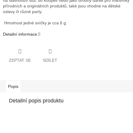
na slavnostní stůl, do koupelí nebo jako drobný dárek pro milovníky
přírodních a originálních produktů, také jsou vhodné na dětské
oslavy či různé party.
Hmotnost jedné svíčky je cca 6 g.
Detailní informace
ZEPTAT SE
SDÍLET
Popis
Detailní popis produktu