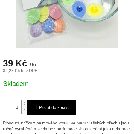
39 Kč
/ ks
32,23 Kč bez DPH
Měrná
Skladem
cena:
Přidat do košíku
Plovoucí svíčky z palmového vosku ve tvaru vlašských ořechů jsou
ručně vyráběné a zcela bez parfemace. Jsou ideální jako dekorace