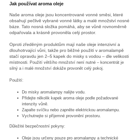
Jak používat aroma oleje
Naše aroma oleje jsou koncentrované vonné směsi, které
obsahují pečlivě vybrané vonné látky a malé množství nosné
báze. Tato nosná složka pomáhá, aby se vůně rovnoměrně
odpařovala a krásně provoněla celý prostor.
Oproti zředěným produktům mají naše oleje intenzivní a
dlouhotrvající vůni, takže pro běžné použití v aromalampě
stačí opravdu jen 2–5 kapek do misky s vodou – dle velikosti
místnosti.
Použití většího množství není nutné – koncentrát je
silný a i malé množství dokáže provonět celý pokoj.
Použití:
Do misky aromalampy nalijte vodu.
Přidejte několik kapek aroma oleje podle požadované
intenzity vůně.
Zapalte svíčku nebo zapněte elektrickou aromalampu.
Vychutnejte si příjemné provonění prostoru.
Důležité bezpečnostní pokyny:
Oleje jsou určeny pouze pro aromalampy a technické