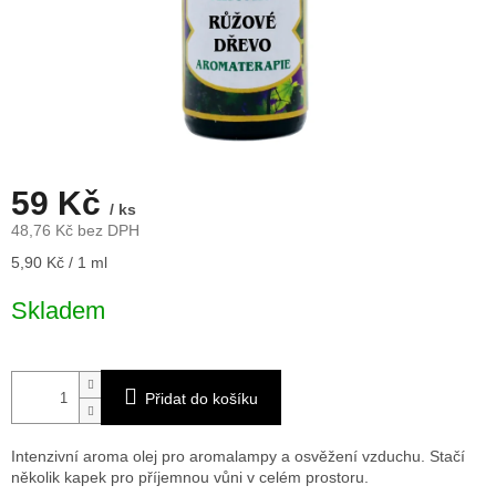
59 Kč
/ ks
48,76 Kč bez DPH
Měrná
5,90 Kč / 1 ml
cena:
Skladem
Přidat do košíku
Intenzivní aroma olej pro aromalampy a osvěžení vzduchu. Stačí
několik kapek pro příjemnou vůni v celém prostoru.