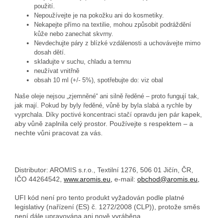
použití.
Nepoužívejte je na pokožku ani do kosmetiky.
Nekapejte přímo na textilie, mohou způsobit podráždění
kůže nebo zanechat skvrny.
Nevdechujte páry z blízké vzdálenosti a uchovávejte mimo
dosah dětí.
skladujte v suchu, chladu a temnu
neužívat vnitřně
obsah 10 ml (+/- 5%), spotřebujte do: viz obal
Naše oleje nejsou „zjemněné“ ani silně ředěné – proto fungují tak,
jak mají. Pokud by byly ředěné, vůně by byla slabá a rychle by
jen pár kapek,
vyprchala. Díky poctivé koncentraci stačí opravdu
aby vůně zaplnila celý prostor. Používejte s respektem – a
nechte vůni pracovat za vás.
Distributor: AROMIS s.r.o., Textilní 1276, 506 01 Jičín, ČR,
IČO 44264542,
www.aromis.eu,
e-mail:
obchod@aromis.eu,
UFI kód není pro tento produkt vyžadován podle platné
legislativy (nařízení (ES) č. 1272/2008 (CLP)), protože směs
není dále upravována ani nově vyráběna.