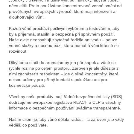
něco cítili. Proto používáme koncentrované vonné směsi od
prověřených evropských výrobců, které mají intenzivní a
dlouhotrvající vůni.
Každá vůně prochází pečlivým výběrem a testováním, aby
byla příjemná, stabilní a bezpečná při správném použití.
Naše oleje neobsahují zbytečná ředidla ani vodu – pouze
vonné složky a nosnou bázi, která pomáhá vůni krásně se
rozvinout.
Díky tomu stačí do aromalampy jen pár kapek a vůně se
rychle rozline po celém prostoru. Zároveň je ale důležité s
nimi zacházet s respektem – jde o silné koncentráty, které
nejsou určeny pro přímý kontakt s pokožkou ani pro
kosmetické použití.
Všechny naše produkty mají řádné bezpečnostní listy (SDS),
dodržujeme evropskou legislativu REACH a CLP a všechny
informace o bezpečném používání uvádíme transparentně.
Naším cílem je, aby vůně dělala radost – a zároveň jste vždy
věděli, co používáte.