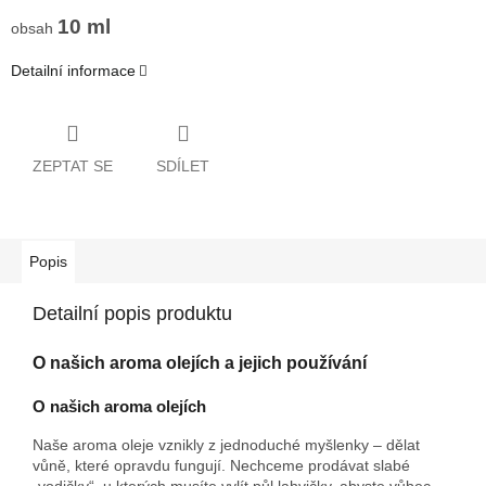
10 ml
obsah
Detailní informace
ZEPTAT SE
SDÍLET
Popis
Detailní popis produktu
O našich aroma olejích a jejich používání
O našich aroma olejích
Naše aroma oleje vznikly z jednoduché myšlenky – dělat
vůně, které opravdu fungují. Nechceme prodávat slabé
„vodičky“, u kterých musíte vylít půl lahvičky, abyste vůbec